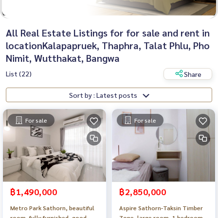
All Real Estate Listings for for sale and rent in
locationKalapapruek, Thaphra, Talat Phlu, Pho
Nimit, Wutthakat, Bangwa
List (22)
Share
Sort by : Latest posts
For sale
For sale
฿1,490,000
฿2,850,000
Metro Park Sathorn, beautiful
Aspire Sathorn-Taksin Timber
room, fully furnished, good
Zone, large room, 1 bedroom,