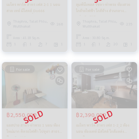
เมโทร พาร์ค สาทร เฟส 2-1 1 นอน
ลุมพินีเพลส รัชดา-ท่าพระ ห้องสวย
สวย เทห์ มีไสตล์_Do666
ใกล้รถไฟฟ้า ใกล้ห้าง ส่วนกลาง
แน่น_Do705
Thaphra, Talat Phlu,
Thaphra, Talat Phlu,
268
235
Wutthakat
Wutthakat
Area : 41.18 Sq.m.
Area : 30.80 Sq.m.
1
1
7
1
1
1
20
1
For sale
For sale
฿2,550,000
฿2,390,000
แอสปาย สาทร-ท่าพระ 1 นอน ห้อง
เมโทร พาร์ค สาทร เฟส 1-2_2 ห้อง
ใหม่มาก ติดรถไฟฟ้า ไปจุฬา สาธร
นอน ห้องเทห์ มีสไตล์ ใกล้แหล่ง
สีลม_Do612
ของกิน