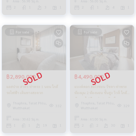
Area : 56.98 Sq.m.
Area : 56.00 Sq.m.
2
1
3
1
2
1
4
1
For sale
For sale
฿2,890,000
฿4,490,000
แอสปาย สาทร-ท่าพระ 1 นอน ใกล้
แบงค์คอก ฮอไรซอน รัชดา-ท่าพระ
รถไฟฟ้า เดินทางสะดวก
ห้องมุม 2 ห้องนอน ชั้นสูง วิวดี ใกล้
ห้าง รถไฟฟ้า แต่งสวยจัดเต็ม
Thaphra, Talat Phlu,
Thaphra, Talat Phlu,
332
329
Wutthakat
Wutthakat
Area : 30.62 Sq.m.
Area : 61.00 Sq.m.
1
1
19
1
2
2
30
1