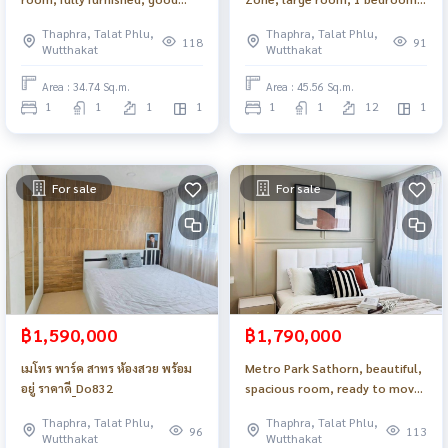
price_Do862 .
fully furnished, ready to move
Thaphra, Talat Phlu,
Thaphra, Talat Phlu,
in_Do858 .
118
91
Wutthakat
Wutthakat
Area : 34.74 Sq.m.
Area : 45.56 Sq.m.
1
1
1
1
1
1
12
1
For sale
For sale
฿1,590,000
฿1,790,000
เมโทร พาร์ค สาทร ห้องสวย พร้อม
Metro Park Sathorn, beautiful,
อยู่ ราคาดี_Do832
spacious room, ready to move
in_Do835 .
Thaphra, Talat Phlu,
Thaphra, Talat Phlu,
96
113
Wutthakat
Wutthakat