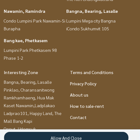
Nawamin, Ramindra
Bangna, Bearing, Lasalle
Condo Lumpini Park Nawamin-Si
Lumpini Mega city Bangna
Burapha
iCondo Sukhumvit 105
Bang kae, Phetkasem
Lumpini Park Phetkasem 98
Phase 1-2
Interesting Zone
Terms and Conditions
Bangna, Bearing, Lasalle
Privacy Policy
Pinklao, Charansanitwong
About us
Ramkhamhaeng, Hua Mak
Kaset Nawamin,Ladplakao
How to sale-rent
Ladprao101, Happy Land, The
Contact
Mall Bang Kapi
Onnut, Udomsuk
Chaengwatana, Muangthong
Allow And Close