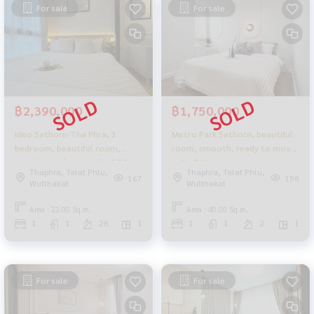
For sale
For sale
฿2,390,000
฿1,750,000
Ideo Sathorn-Tha Phra, 1
Metro Park Sathorn, beautiful
bedroom, beautiful room,
room, smooth, ready to move
good view, close to the BTS,
in_Do766
Thaphra, Talat Phlu,
Thaphra, Talat Phlu,
lots of extras_Do767
167
198
Wutthakat
Wutthakat
Area : 22.00 Sq.m.
Area : 40.00 Sq.m.
1
1
28
1
1
1
2
1
For sale
For sale