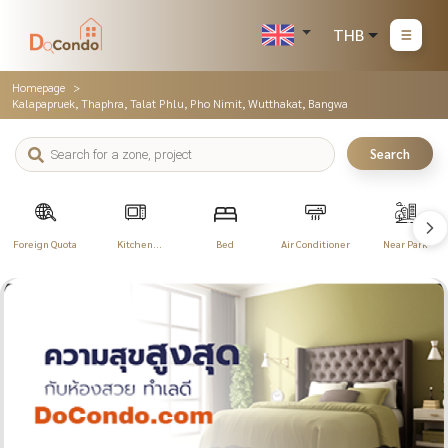
THB
Homepage
Kalapapruek, Thaphra, Talat Phlu, Pho Nimit, Wutthakat, Bangwa
Search
Foreign Quota
Kitchen
Bed
Air Conditioner
Near Park
Appliances