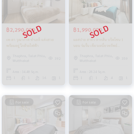
฿2,290,000
฿1,990,000
เพ-ลา วุฒากาศ ทำเลดี แต่งสวย
แอสปาย สาทร-ตากสิน บริคโซน 1
พร้อมอยู่ ใกล้รถไฟฟ้า
นอน ร่มรื่น เขียวเหนี่ยวทรัพย์
Aspire
Thaphra, Talat Phlu,
Thaphra, Talat Phlu,
392
359
Wutthakat
Wutthakat
Area : 34.48 Sq.m.
Area : 28.24 Sq.m.
1
1
16
1
1
1
4
1
For sale
For sale