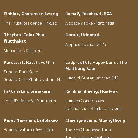
Pinklao, Charansanitwong
Rama9, Petchburi, RCA
The Trust Residence Pinklao
A space Asoke - Ratchada
Thaphra, Talat Phlu,
Onnut, Udomsuk
Wutthakat
A Space Sukhumvit 77
Metro Park Sathorn
Kasetsart, Ratchayothin
Ladprao101, Happy Land, The
Mall Bang Kapi
Supalai Park Kaset
Lumpini Center Ladprao 111
Supalai Cute Phaholyothin 34
Pattanakan, Srinakarin
Ramkhamhaeng, Hua Mak
The IRIS Rama 9 - Srinakarin
Lumpini Condo Town
Bodindecha - Ramkhamhaeng
Kaset Nawamin,Ladplakao
Chaengwatana, Muangthong
Baan Navatara (River Life)
The Key Chaengwattana
The Kith Chaengwattana