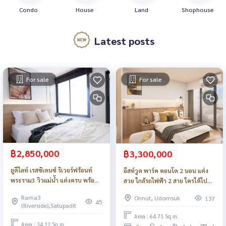
Condo
House
Land
Shophouse
Latest posts
For sale
For sale
฿2,850,000
฿3,300,000
ยูดีไลท์ เรสซิเดนซ์ ริเวอร์ฟร้อนท์
อีสท์วูด พาร์ค คอนโด 2 นอน แต่ง
พระราม3 วิวแม่น้ำ แต่งครบ พร้อม
สวย ใกล้รถไฟฟ้า 2 สาย ใครได้ไปคุ้ม
อยู่_Do915
มาก_Do890
Rama3
Onnut, Udomsuk
137
45
(Riverside),Satupadit
Area : 64.71 Sq.m.
Area : 34.12 Sq.m.