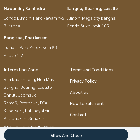
Nawamin, Ramindra
Bangna, Bearing, Lasalle
Condo Lumpini Park Nawamin-Si
Lumpini Mega city Bangna
Burapha
iCondo Sukhumvit 105
Bang kae, Phetkasem
Lumpini Park Phetkasem 98
Phase 1-2
Interesting Zone
Terms and Conditions
Ramkhamhaeng, Hua Mak
Privacy Policy
Bangna, Bearing, Lasalle
About us
Onnut, Udomsuk
Rama9, Petchburi, RCA
How to sale-rent
Kasetsart, Ratchayothin
Contact
Pattanakan, Srinakarin
Pinklao, Charansanitwong
Bang kae, Phetkasem
Allow And Close