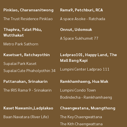
Pinklao, Charansanitwong
Rama9, Petchburi, RCA
The Trust Residence Pinklao
A space Asoke - Ratchada
Thaphra, Talat Phlu,
Onnut, Udomsuk
Wutthakat
A Space Sukhumvit 77
Metro Park Sathorn
Kasetsart, Ratchayothin
Ladprao101, Happy Land, The
Mall Bang Kapi
Supalai Park Kaset
Lumpini Center Ladprao 111
Supalai Cute Phaholyothin 34
Pattanakan, Srinakarin
Ramkhamhaeng, Hua Mak
The IRIS Rama 9 - Srinakarin
Lumpini Condo Town
Bodindecha - Ramkhamhaeng
Kaset Nawamin,Ladplakao
Chaengwatana, Muangthong
Baan Navatara (River Life)
The Key Chaengwattana
The Kith Chaengwattana