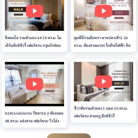
ดีคอนโด รามคำแหง 64 30 ตร.ม. โม
ลุมพินีรามอินทรา-ลาดปลาเค้า1 26
เดิร์นลักซ์ชัวรี่ เฟอร์ครบ กรุผนังซ่อน
ตร.ม. ห้องสวยมากก ใกล้รถไฟฟ้า ติด
ไฟ
ห้าง ตรงข้ามตลาด
ชีวาทัยรามคำแหง 1 นอน 30 ตร.ม.
624Condolette รัชดา36 2 ห้องนอน
เฟอร์ครบ สวยหรู ลักซ์ชัวรี่
48 ตร.ม. แต่งสวย เฟอร์ครบ วิวโล่ง
พร้อมอยู่