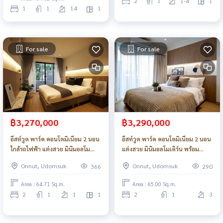
2
1
1-4
1
1
1
14
1
For sale
For sale
฿3,270,000
฿3,290,000
อีสท์วูด พาร์ค คอนโดมิเนียม 2 นอน
อีสท์วูด พาร์ค คอนโดมิเนียม 2 นอน
ใกล้รถไฟฟ้า แต่งสวย มินิมอลโม
แต่งสวย มินิมอลโมเดิร์น พร้อม
เดิร์น_Do633
เครื่องใช้ไฟฟ้า_Do783
Onnut, Udomsuk
Onnut, Udomsuk
366
290
Area : 64.71 Sq.m.
Area : 65.00 Sq.m.
2
1
1
1
2
1
3