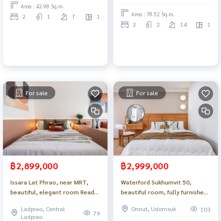
Area : 42.98 Sq.m.
Area : 78.52 Sq.m.
2
1
7
1
2
2
14
1
For sale
For sale
฿2,899,000
฿2,999,000
Issara Lat Phrao, near MRT,
Waterford Sukhumvit 50,
beautiful, elegant room Ready
beautiful room, fully furnished,
to move in_Do883 .
near the BTS, near the
Ladprao, Central
Onnut, Udomsuk
103
expressway_Do882 .
79
Ladprao