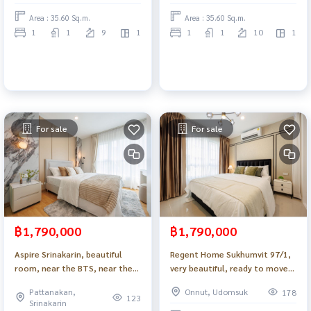
Area : 35.60 Sq.m.
Area : 35.60 Sq.m.
1
1
9
1
1
1
10
1
For sale
For sale
฿1,790,000
฿1,790,000
Aspire Srinakarin, beautiful
Regent Home Sukhumvit 97/1,
room, near the BTS, near the
very beautiful, ready to move
mall, ready to move in _Do879 .
in, good location, near the
Pattanakan,
Onnut, Udomsuk
178
BTS_Do878 .
123
Srinakarin