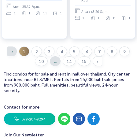
Kapi
Area : 35.39 Sq.m.
Area : 43.26 Sq.m.
1
1
13
1
1
1
8
1
‹
1
2
3
4
5
6
7
8
9
10
...
14
15
›
Find condos for for sale and rent in inall over thailand. City center
locations, near BTS/MRT. Rentals from 15,000 bahtsale prices
from 900,000 baht. Full amenities, beautiful views, 24-hour
security.
Contact for more
099-287-9294
Join Our Newsletter