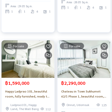
Area : 28.05 Sq.m.
Area : 29.05 Sq.m.
1
1
6
1
1
1
6
1
For sale
For sale
฿1,590,000
฿2,290,000
Happy Ladprao 101, beautiful
Chateau in Town Sukhumvit
room, fully furnished, ready to
62/1 Phase 1, beautiful room,
move in _Do877 .
good location, ready to move
Ladprao101, Happy
Onnut, Udomsuk
125
in, near the BTS_Do876 .
Land, The Mall Bang
112