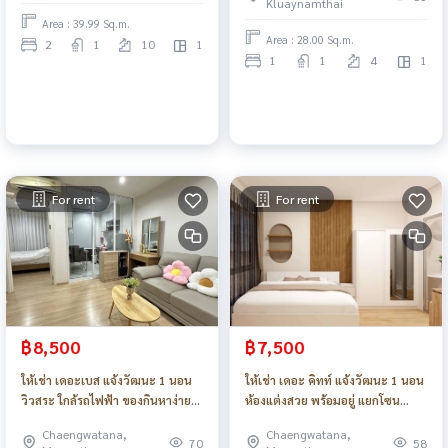
Kluaynamthai
in_Do907
Area : 39.99 Sq.m.
Area : 28.00 Sq.m.
2
1
10
1
1
1
4
1
For rent
For rent
฿8,500
฿7,500
ให้เช่า เดอะเบส แจ้งวัฒนะ 1 นอน
ให้เช่า เดอะ คิทท์ แจ้งวัฒนะ 1 นอน
วิวสระ ใกล้รถไฟฟ้า ของกินหาง่าย
ห้องแต่งสวย พร้อมอยู่ แยกโซน
ใกล้ศูนย์ราชการ_Do904
เฟอร์นิเจอร์ เครื่องใช้ไฟฟ้าพร้อม
Chaengwatana,
Chaengwatana,
แอร์ 2 เครื่อง ใกล้รถไฟฟ้า_Do903
70
58