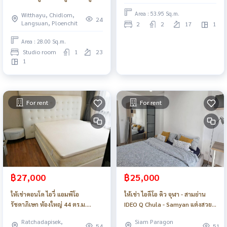
เฟอร์ เครื่องใช้ไฟฟ้าครบ_Do913
Area : 53.95 Sq.m.
Witthayu, Chidlom,
24
Langsuan, Ploenchit
2
2
17
1
Area : 28.00 Sq.m.
Studio room
1
23
1
For rent
For rent
฿27,000
฿25,000
ให้เช่าคอนโด ไอวี่ แอมพิโอ
ให้เช่า ไอดีโอ คิว จุฬา - สามย่าน
รัชดาภิเษก ห้องใหญ่ 44 ตร.ม.
IDEO Q Chula - Samyan แต่งสวย
ใกล้MRT พร้อมอยู่ เดินทางง่าย
ครบพร้อมอยู่ เฟอร์ เครื่องใช้ไฟฟ้า
Ratchadapisek,
Siam Paragon
ของกินเพียบ_Do911
ครบ_Do910
54
51