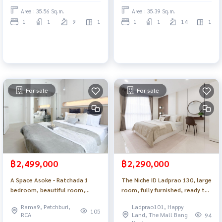
Area : 35.56 Sq.m.
Area : 35.39 Sq.m.
1
1
9
1
1
1
14
1
For sale
For sale
฿2,499,000
฿2,290,000
A Space Asoke - Ratchada 1
The Niche ID Ladprao 130, large
bedroom, beautiful room,
room, fully furnished, ready to
built-in, near SWU, BTS._Do873 .
move in_Do871 .
Rama9, Petchburi,
Ladprao101, Happy
105
RCA
Land, The Mall Bang
94