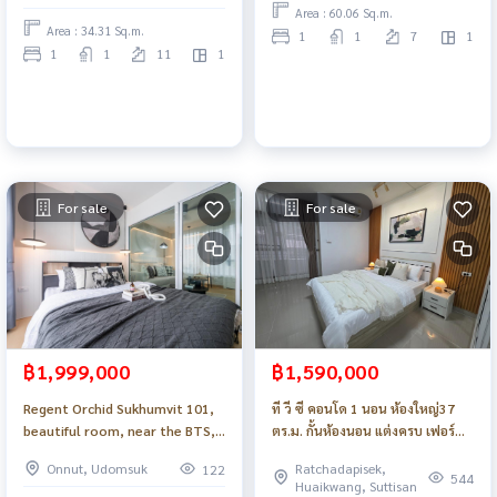
Area : 60.06 Sq.m.
Area : 34.31 Sq.m.
1
1
7
1
1
1
11
1
For sale
For sale
฿1,999,000
฿1,590,000
Regent Orchid Sukhumvit 101,
ที วี ซี คอนโด 1 นอน ห้องใหญ่37
beautiful room, near the BTS,
ตร.ม. กั้นห้องนอน แต่งครบ เฟอร์
ready to move in_Do881 .
ใหม่ ติดถนน เดินทางสะดวก ใกล้
Onnut, Udomsuk
Ratchadapisek,
122
รถไฟฟ้า_Do712
544
Huaikwang, Suttisan