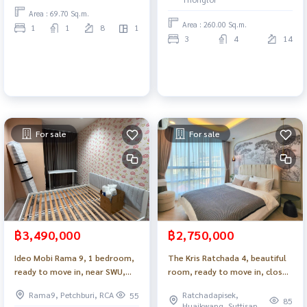
Area : 69.70 Sq.m.
Area : 260.00 Sq.m.
1
1
8
1
3
4
14
For sale
For sale
฿3,490,000
฿2,750,000
Ideo Mobi Rama 9, 1 bedroom,
The Kris Ratchada 4, beautiful
ready to move in, near SWU,
room, ready to move in, close
BTS_Do895
to the BTS, easy to enter the
Rama9, Petchburi, RCA
Ratchadapisek,
55
city. Good rental_Do880 .
85
Huaikwang, Suttisan