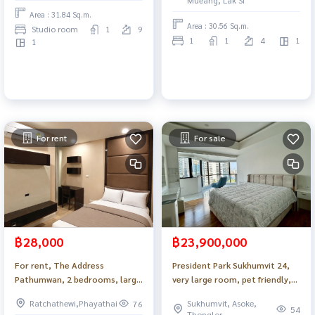
appliances_Do901
Area : 31.84 Sq.m.
Area : 30.56 Sq.m.
Studio room
1
9
1
1
4
1
1
For rent
For sale
฿28,000
฿23,900,000
For rent, The Address
President Park Sukhumvit 24,
Pathumwan, 2 bedrooms, large
very large room, pet friendly,
room, in the heart of the city,
pet friendly, close to the
Ratchathewi,Phayathai
Sukhumvit, Asoke,
76
near Chula, SWU_898
BTS_Do899
54
Thonglor