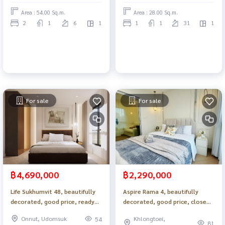
in, fully furnished, electrical
Center_Do906
Area : 54.00 Sq.m.
Area : 28.00 Sq.m.
appliances. Cool breeze_Do908
2
1
6
1
1
1
31
1
For sale
For sale
฿4,690,000
฿2,290,000
Life Sukhumvit 48, beautifully
Aspire Rama 4, beautifully
decorated, good price, ready
decorated, good price, close
to move in, near BTS Phra
to the BTS, close to the BTS,
Onnut, Udomsuk
Khlongtoei,
54
Khanong_Do905
good to live in or invest
81