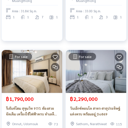
Muangthong
Muangthong
Area : 31.84 Sq.m.
Area : 33.00 Sq.m.
1
1
7
1
1
1
3
1
For sale
For sale
฿1,790,000
฿2,290,000
รีเจ้นท์โฮม สุขุมวิท 97/1 ห้องสวย
วันเอ็กซ์คอนโด สาทร-สาธุประดิษฐ์
จัดเต็ม เครื่องใช้ไฟฟ้าครบ ทำเลดี
แต่งครบ พร้อมอยู่_Do869
ใกล้รถไฟฟ้า_Do902
Onnut, Udomsuk
Sathorn, Narathiwat
73
115