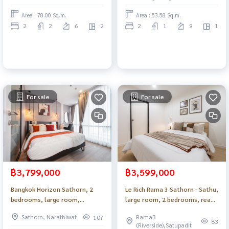
value_Do826 .
Area : 78.00 Sq.m.
Area : 53.58 Sq.m.
2
2
6
2
2
1
9
1
For sale
For sale
฿3,799,000
฿3,599,000
Bangkok Horizon Sathorn, 2
Le Rich Rama 3 Sathorn - Sathu,
bedrooms, large room,
large room, 2 bedrooms, ready
beautifully decorated, full
to move in_Do884 .
Sathorn, Narathiwat
Rama3
107
central area_Do885 .
83
(Riverside),Satupadit