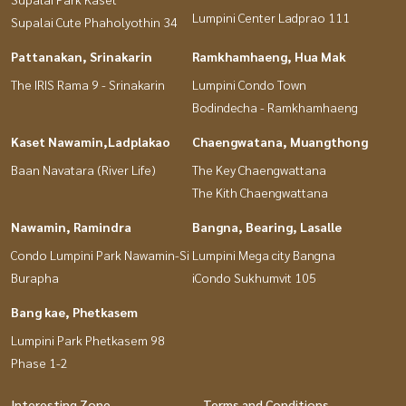
Lumpini Center Ladprao 111
Supalai Cute Phaholyothin 34
Pattanakan, Srinakarin
Ramkhamhaeng, Hua Mak
The IRIS Rama 9 - Srinakarin
Lumpini Condo Town
Bodindecha - Ramkhamhaeng
Kaset Nawamin,Ladplakao
Chaengwatana, Muangthong
Baan Navatara (River Life)
The Key Chaengwattana
The Kith Chaengwattana
Nawamin, Ramindra
Bangna, Bearing, Lasalle
Condo Lumpini Park Nawamin-Si
Lumpini Mega city Bangna
Burapha
iCondo Sukhumvit 105
Bang kae, Phetkasem
Lumpini Park Phetkasem 98
Phase 1-2
Interesting Zone
Terms and Conditions