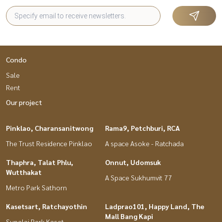
Condo
Sale
Rent
Our project
Pinklao, Charansanitwong
Rama9, Petchburi, RCA
The Trust Residence Pinklao
A space Asoke - Ratchada
Thaphra, Talat Phlu,
Onnut, Udomsuk
Wutthakat
A Space Sukhumvit 77
Metro Park Sathorn
Kasetsart, Ratchayothin
Ladprao101, Happy Land, The
Mall Bang Kapi
Supalai Park Kaset