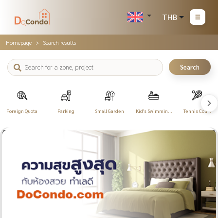
THB
Homepage
Search results
Search
Foreign Quota
Parking
Small Garden
Kid's Swimming
Tennis Court
Pool