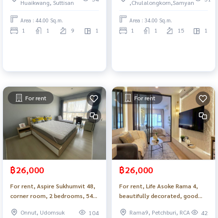
Huaikwang, Suttisan
,Chulalongkorn,Samyan
Area : 44.00 Sq.m.
Area : 34.00 Sq.m.
1
1
9
1
1
1
15
1
For rent
For rent
฿26,000
฿26,000
For rent, Aspire Sukhumvit 48,
For rent, Life Asoke Rama 4,
corner room, 2 bedrooms, 54
beautifully decorated, good
sq m, beautifully decorated,
price, ready to move in, near
Onnut, Udomsuk
Rama9, Petchburi, RCA
104
42
fully furnished, ready to move
MRT Queen Sirikit