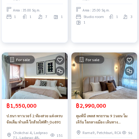
Area : 35.00 Sq.m.
Area : 25.00 Sq.m.
1
1
7
1
Studio room
1
3
1
For sale
For sale
฿1,550,000
฿2,990,000
ป.ธนา ทาวเวอร์ 2 ห้องสวย แต่งครบ
ลุมพินี เพลส พระราม 9 1นอน โม
จัดเต็ม ทำเลดี ใกล้รถไฟฟ้า_Do891
เดิร์น ใจกลางเมือง เดินทาง
สะดวก_Do791
Chokchai 4, Ladprao
Rama9, Petchburi, RCA
96
151
71, Ladprao 48,