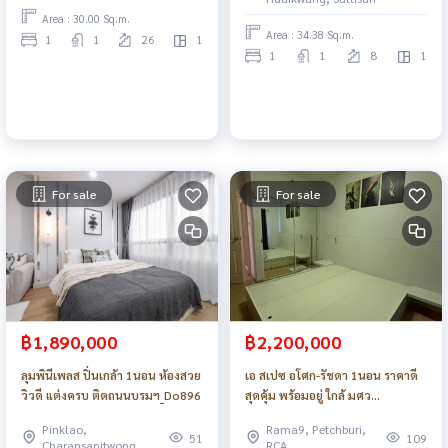
Area : 30.00 Sq.m.
Area : 34.38 Sq.m.
1
1
26
1
1
1
8
1
For sale
For sale
฿1,890,000
฿2,200,000
ลุมพินีเพลส ปิ่นเกล้า 1นอน ห้องสวย
เอ สเปซ อโศก-รัชดา 1นอน ราคาดี
วิวดี แต่งครบ ติดถนนบรมฯ_Do896
สุดคุ้ม พร้อมอยู่ ใกล้ มศว
รถไฟฟ้า_Do895
Pinklao,
Rama9, Petchburi,
51
109
Charansanitwong
RCA