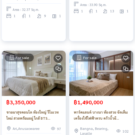
Area : 33.90 Sq.m.
Area : 32.37 Sq.m.
1
1
13
1
1
1
9
1
For sale
For sale
฿3,350,000
฿1,490,000
ขายผาสุขคอนโด ห้องใหญ่ รีโนเวท
พาร์คแลนด์ บางนา ห้องสวย จัดเต็ม
ใหม่ สวยพร้อมอยู่ ใกล้ BTS
เครื่องใช้ไฟฟ้าครบ ครัวบิ้วอิ
อารีย์_Do888
นท์_Do889
Ari,Anusaowaree
Bangna, Bearing,
97
102
Lasalle