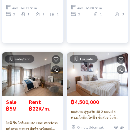
Area : 64.71 Sq.m.
Area : 65.00 Sq.m.
2
1
1
1
2
1
3
sale/rent
For sale
Sale
|
Rent
฿4,500,000
฿5M
฿22K/m.
แอสปาย สุขุมวิท 48 2 นอน 54
ตร.ม.ใกล้รถไฟฟ้า ชั้นสวย วิวดี
ไลฟ์ วัน ไวร์เลส Life One Wireless
พร้อมอยู่ เฟอร์ครบ_Do912
Onnut, Udomsuk
49
แต่งสวย หรูหรา ลักซ์ชู พร้อมอยู่