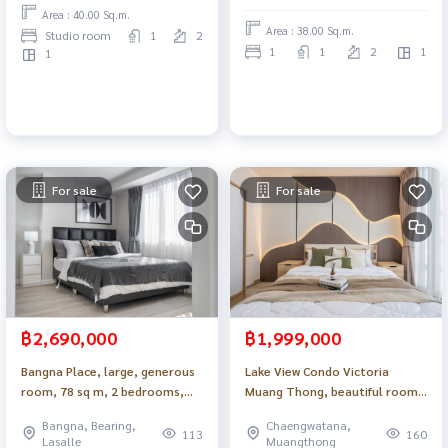
Area : 40.00 Sq.m.
Area : 38.00 Sq.m.
Studio room
1
2
1
1
2
1
1
For sale
For sale
฿2,690,000
฿1,999,000
Bangna Place, large, generous
Lake View Condo Victoria
room, 78 sq m, 2 bedrooms,
Muang Thong, beautiful room,
beautifully decorated, very
ready to move in, near the
Bangna, Bearing,
Chaengwatana,
ready to move in, great
BTS_Do886 .
113
160
Lasalle
Muangthong