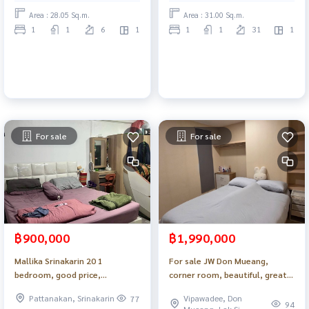
Area : 28.05 Sq.m.
Area : 31.00 Sq.m.
1
1
6
1
1
1
31
1
For sale
For sale
฿900,000
฿1,990,000
Mallika Srinakarin 20 1
For sale JW Don Mueang,
bedroom, good price,
corner room, beautiful, great
beautifully decorated, ready to
value, with furniture, electrical
Pattanakan, Srinakarin
Vipawadee, Don
77
move in, lots of electrical
appliances_Do900
94
Mueang, Lak Si