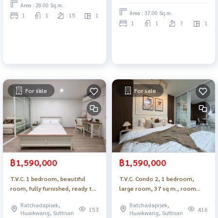
Area : 28.00 Sq.m.
Area : 37.00 Sq.m.
1
1
15
1
1
1
7
1
For sale
For sale
฿1,590,000
฿1,590,000
T.V.C. 1 bedroom, beautiful
T.V.C. Condo 2, 1 bedroom,
room, fully furnished, ready to
large room, 37 sq m., room
move in, free kitchen
divider, fully furnished, large
Ratchadapisek,
Ratchadapisek,
set_Do787
furniture, convenient travel,
153
416
Huaikwang, Suttisan
Huaikwang, Suttisan
near the BTS_Do785