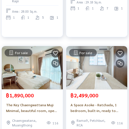
Kapi
Area : 29.18 Sq.m.
1
1
7
1
Area : 28.00 Sq.m.
1
1
5
1
For sale
For sale
฿1,890,000
฿2,499,000
The Key Chaengwattana Muji
A Space Asoke - Ratchada, 1
Minimal, beautiful room, open
bedroom, built-in, ready to
view, close to the BTS, very
move in, near SWU, BTS._Do874
Chaengwatana,
Rama9, Petchburi,
good central area_Do875 .
.
116
116
Muangthong
RCA