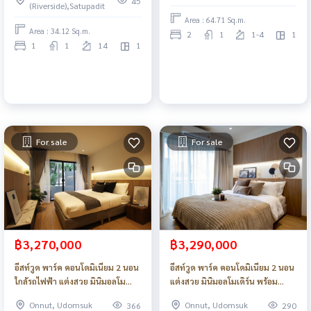
45
(Riverside),Satupadit
Area : 64.71 Sq.m.
Area : 34.12 Sq.m.
2
1
1-4
1
1
1
14
1
For sale
For sale
฿3,270,000
฿3,290,000
อีสท์วูด พาร์ค คอนโดมิเนียม 2 นอน
อีสท์วูด พาร์ค คอนโดมิเนียม 2 นอน
ใกล้รถไฟฟ้า แต่งสวย มินิมอลโม
แต่งสวย มินิมอลโมเดิร์น พร้อม
เดิร์น_Do633
เครื่องใช้ไฟฟ้า_Do783
Onnut, Udomsuk
Onnut, Udomsuk
366
290