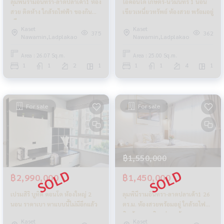
ลุมพินีรามอินทรา-ลาดปลาเค้า1 ห้อง
ไอคอนโด เกษตร-นวมินทร์ 1 นอน
สวย ติดห้าง ใกล้รถไฟฟ้า ของกิน
เขียวเหนี่ยวทรัพย์ ห้องสวย พร้อมอยู่
เพียบ
Kaset
Kaset
375
362
Nawamin,Ladplakao
Nawamin,Ladplakao
Area : 26.07 Sq.m.
Area : 25.00 Sq.m.
1
1
2
1
1
1
4
1
For sale
For sale
฿1,550,000
฿2,990,000
฿1,450,000
เปรมสิริ บูทิค คอนโด ห้องใหญ่ 2
ลุมพินีรามอินทรา-ลาดปลาเค้า1 26
นอน ราคาเบา หาแบบนี้ไม่มีอีกแล้ว
ตร.ม. ห้องสวยพร้อมอยู่ ใกล้รถไฟฟ้า
ติดห้าง ของกินอยู่รอบด้าน
Kaset
Kaset