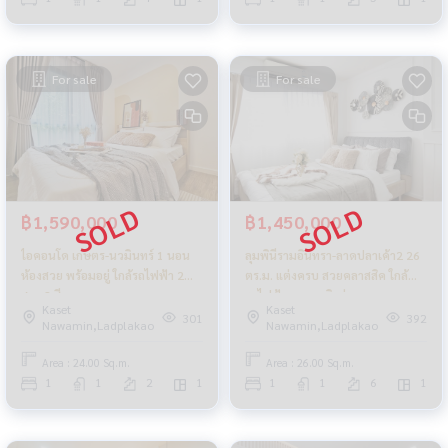
For sale
For sale
฿1,590,000
฿1,450,000
ไอคอนโด เกษตร-นวมินทร์ 1 นอน
ลุมพินีรามอินทรา-ลาดปลาเค้า2 26
ห้องสวย พร้อมอยู่ ใกล้รถไฟฟ้า 2
ตร.ม. แต่งครบ สวยคลาสสิค ใกล้
สาย 2 สี
รถไฟฟ้า หาของกินง่ายมาก
Kaset
Kaset
301
392
Nawamin,Ladplakao
Nawamin,Ladplakao
Area : 24.00 Sq.m.
Area : 26.00 Sq.m.
1
1
2
1
1
1
6
1