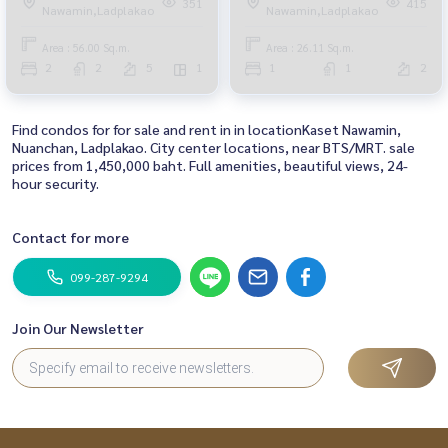
351
415
Nawamin,Ladplakao
Nawamin,Ladplakao
Area : 56.00 Sq.m.
Area : 26.11 Sq.m.
2
2
5
1
1
1
2
Find condos for for sale and rent in in locationKaset Nawamin,
Nuanchan, Ladplakao. City center locations, near BTS/MRT. sale
prices from 1,450,000 baht. Full amenities, beautiful views, 24-
hour security.
Contact for more
099-287-9294
Join Our Newsletter