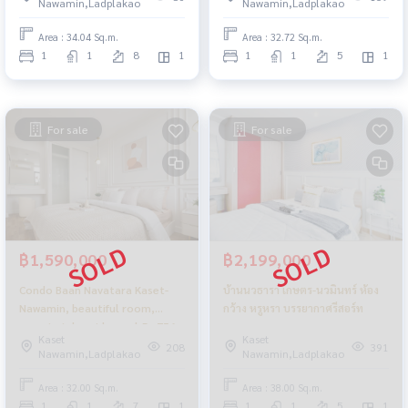
Nawamin,Ladplakao
Nawamin,Ladplakao
Area : 34.04 Sq.m.
Area : 32.72 Sq.m.
1
1
8
1
1
1
5
1
For sale
For sale
฿1,590,000
฿2,199,000
Condo Baan Navatara Kaset-
บ้านนวธารา เกษตร-นวมินทร์ ห้อง
Nawamin, beautiful room,
กว้าง หรูหรา บรรยากาศรีสอร์ท
resort style, wide pool_Do756
Kaset
Kaset
208
391
Nawamin,Ladplakao
Nawamin,Ladplakao
Area : 32.00 Sq.m.
Area : 38.00 Sq.m.
1
1
7
1
1
1
5
1