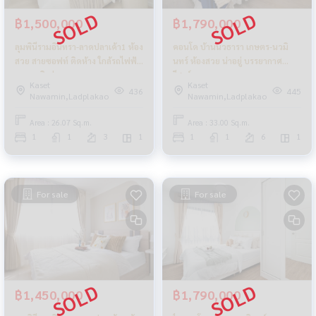
฿1,500,000
฿1,790,000
ลุมพินีรามอินทรา-ลาดปลาเค้า1 ห้อง
คอนโด บ้านนวธารา เกษตร-นวมิ
สวย สายซอฟท์ ติดห้าง ใกล้รถไฟฟ้า
นทร์ ห้องสวย น่าอยู่ บรรยากาศ
หาของกินง่ายมาก
รีสอร์ท
Kaset
Kaset
436
445
Nawamin,Ladplakao
Nawamin,Ladplakao
Area : 26.07 Sq.m.
Area : 33.00 Sq.m.
1
1
3
1
1
1
6
1
For sale
For sale
฿1,450,000
฿1,790,000