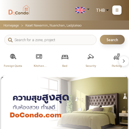
THB
Homepage
Kaset Nawamin, Nuanchan, Ladplakao
Search
Foreign Quota
Kitchen
Bed
Security
Parking
Appliances