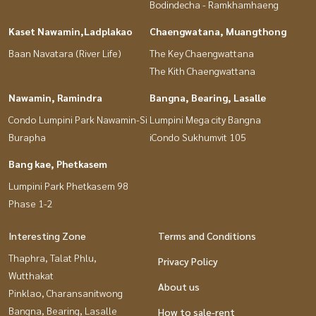
Bodindecha - Ramkhamhaeng
Kaset Nawamin,Ladplakao
Chaengwatana, Muangthong
Baan Navatara (River Life)
The Key Chaengwattana
The Kith Chaengwattana
Nawamin, Ramindra
Bangna, Bearing, Lasalle
Condo Lumpini Park Nawamin-Si
Lumpini Mega city Bangna
Burapha
iCondo Sukhumvit 105
Bang kae, Phetkasem
Lumpini Park Phetkasem 98
Phase 1-2
Interesting Zone
Terms and Conditions
Thaphra, Talat Phlu,
Privacy Policy
Wutthakat
About us
Pinklao, Charansanitwong
Bangna, Bearing, Lasalle
How to sale-rent