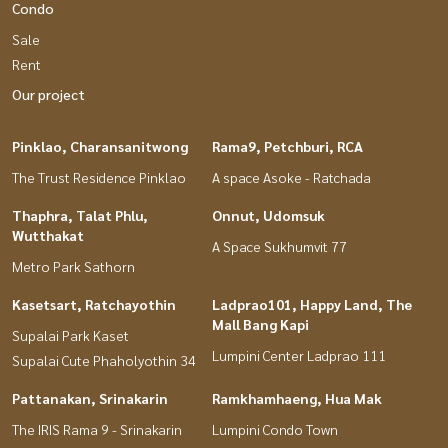
Condo
Sale
Rent
Our project
Pinklao, Charansanitwong
Rama9, Petchburi, RCA
The Trust Residence Pinklao
A space Asoke - Ratchada
Thaphra, Talat Phlu,
Onnut, Udomsuk
Wutthakat
A Space Sukhumvit 77
Metro Park Sathorn
Kasetsart, Ratchayothin
Ladprao101, Happy Land, The
Mall Bang Kapi
Supalai Park Kaset
Lumpini Center Ladprao 111
Supalai Cute Phaholyothin 34
Pattanakan, Srinakarin
Ramkhamhaeng, Hua Mak
The IRIS Rama 9 - Srinakarin
Lumpini Condo Town