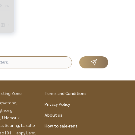
387
1
esting Zone
Terms and Conditions
gwatana,
Privacy Policy
gthong
About us
, Udomsuk
a, Bearing, Lasalle
How to sale-rent
ao101, Happy Land,