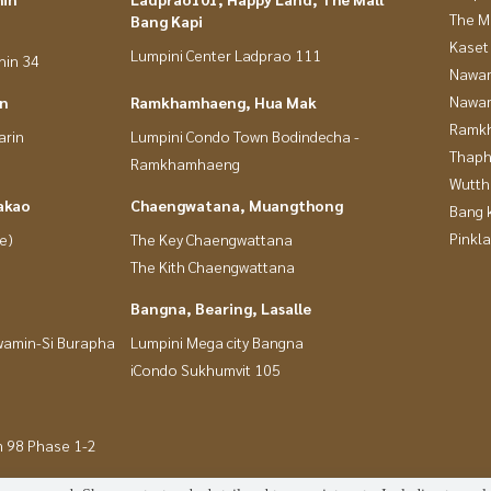
The M
Bang Kapi
Kaset
Lumpini Center Ladprao 111
hin 34
Nawam
Nawam
in
Ramkhamhaeng, Hua Mak
Ramk
arin
Lumpini Condo Town Bodindecha -
Thaphr
Ramkhamhaeng
Wutth
akao
Chaengwatana, Muangthong
Bang 
Pinkl
e)
The Key Chaengwattana
The Kith Chaengwattana
Bangna, Bearing, Lasalle
wamin-Si Burapha
Lumpini Mega city Bangna
iCondo Sukhumvit 105
m 98 Phase 1-2