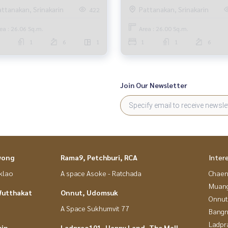
Airport Link
attanakan, Srinakarin
Pattanakan, Srinakarin
422
ea : 26.06 Sq.m.
Area : 26.00 Sq.m.
1
6
1
1
1
6
Join Our Newsletter
wong
Rama9, Petchburi, RCA
Inter
nklao
A space Asoke - Ratchada
Chaen
Muan
Wutthakat
Onnut, Udomsuk
Onnut
A Space Sukhumvit 77
Bangn
Ladpr
hin
Ladprao101, Happy Land, The Mall