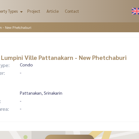
erty Types
Project
Article
Contact
n - New Phetchaburi
Lumpini Ville Pattanakarn - New Phetchaburi
type:
Condo
er:
-
Pattanakan, Srinakarin
:
-
area:
-