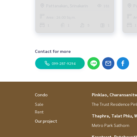
Link
ง่าย
Pattanakan, Srinakarin
P
181
Area : 26.00 Sq.m.
Ar
1
1
5
1
1
Contact for more
099-287-9294
Condo
Pinklao, Charansanit
Sale
The Trust Residence Pi
Rent
Thaphra, Talat Phlu, 
Our project
Metro Park Sathorn
Kasetsart, Ratchayot