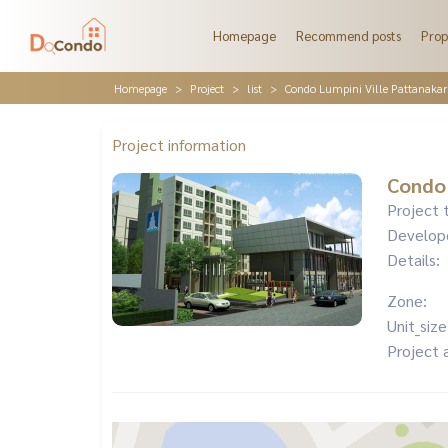
Homepage
Recommend posts
Prop
Homepage
Project
list
Condo Lumpini Ville Pattanakar
Project information
Condo 
Project 
Develop
Details:
Zone:
Unit_size
Project 