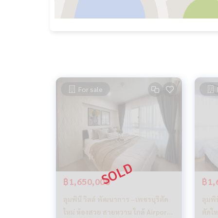
For sale
฿1,650,000
฿1,
ลุมพินี วิลล์ พัฒนาการ –เพชรบุรีตัด
ลุมพิ
ใหม่ ห้องสวย สายหวาน ใกล้ Airport
ตัดให