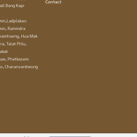
Contact
all Bang Kapi
in,Ladplakao
in, Ramindra
hamhaeng, Hua Mak
a, Talat Phlu,
akat
kae, Phetkasem
ao, Charansanitwong