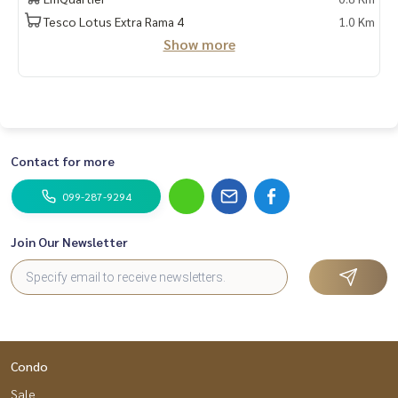
– ห้องประชุม และห้องสันทนาการ
Tesco Lotus Extra Rama 4
1.0 Km
– ระบบควบคุมด้วยบัตรอัตโนมัติ (กุญแจดิจิตอลล็อค)
Show more
.
🔸สถานที่ใกล้เคียง
- รถไฟฟ้า BTS พร้อมพงษ์
-Emporium
-EmQuartier
-Lotus พระราม 4
Contact for more
-BigC พระราม 4
-Miracle Mall
099-287-9294
-K Village
- สวนเพลินมาร์เก็ต
-Terminal 21
Join Our Newsletter
===============
สนใจติดต่อฟลุ๊ค
099-287-9294
Line Id : @docondo
.
อยากดูคอนโด ต้องที่
DoCondo.com
Condo
Sale