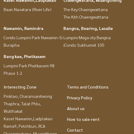
Baan Navatara (River Life)
The Key Chaengwattana
The Kith Chaengwattana
Nawamin, Ramindra
Bangna, Bearing, Lasalle
Condo Lumpini Park Nawamin-Si
Lumpini Mega city Bangna
Burapha
iCondo Sukhumvit 105
Bang kae, Phetkasem
Lumpini Park Phetkasem 98
Phase 1-2
Interesting Zone
Terms and Conditions
Pinklao, Charansanitwong
Privacy Policy
Thaphra, Talat Phlu,
About us
Wutthakat
Kaset Nawamin,Ladplakao
How to sale-rent
Rama9, Petchburi, RCA
Contact
Chaengwatana, Muangthong