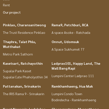
Rent
Our project
Pinklao, Charansanitwong
Rama9, Petchburi, RCA
The Trust Residence Pinklao
A space Asoke - Ratchada
Thaphra, Talat Phlu,
Onnut, Udomsuk
Wutthakat
A Space Sukhumvit 77
Metro Park Sathorn
Kasetsart, Ratchayothin
Ladprao101, Happy Land, The
Mall Bang Kapi
Supalai Park Kaset
Lumpini Center Ladprao 111
Supalai Cute Phaholyothin 34
Pattanakan, Srinakarin
Ramkhamhaeng, Hua Mak
The IRIS Rama 9 - Srinakarin
Lumpini Condo Town
Bodindecha - Ramkhamhaeng
Kaset Nawamin,Ladplakao
Chaengwatana, Muangthong