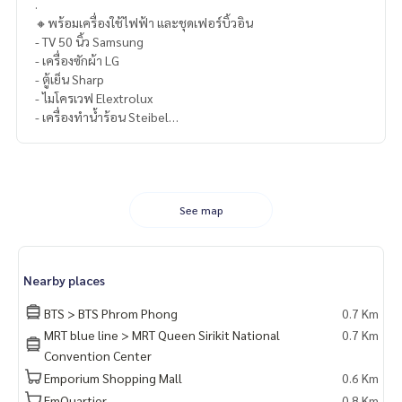
.
🔸พร้อมเครื่องใช้ไฟฟ้า และชุดเฟอร์บิ้วอิน
- TV 50 นิ้ว Samsung
- เครื่องซักผ้า LG
- ตู้เย็น Sharp
- ไมโครเวฟ Elextrolux
- เครื่องทำน้ำร้อน Steibel
- เครื่องดูดควัน และเตาไฟฟ้า
- ชุดบิ้วอินตู้เสื้อผ้า กระจกชาดำ
- ชุดโต๊ะทานข้าว
- เตียงและฟูก
- หัวเตียงกรุเบาะแนวโมเดิร์น
See map
.
🔸สิ่งอำนวยความสะดวกภายในโครงการ
– สระว่ายน้ำลอยฟ้าและสระจากุชซี่
Nearby places
– ห้องออกกำลังกาย
– โยคะสตูดิโอ, ห้องซ้อมมวย
BTS > BTS Phrom Phong
0.7 Km
– ห้องสตรีม
MRT blue line > MRT Queen Sirikit National
0.7 Km
– ห้องสมุด
Convention Center
– ห้องนั่งเล่นส่วนกลาง
Emporium Shopping Mall
0.6 Km
– พื้นที่กิจกรรมกลางแจ้ง
– สวนส่วนกลาง
EmQuartier
0.8 Km