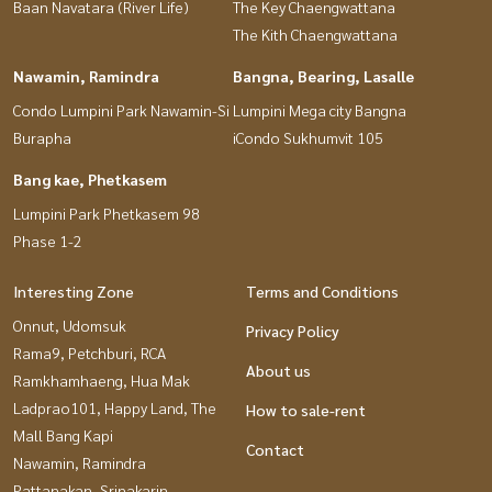
Baan Navatara (River Life)
The Key Chaengwattana
The Kith Chaengwattana
Nawamin, Ramindra
Bangna, Bearing, Lasalle
Condo Lumpini Park Nawamin-Si
Lumpini Mega city Bangna
Burapha
iCondo Sukhumvit 105
Bang kae, Phetkasem
Lumpini Park Phetkasem 98
Phase 1-2
Interesting Zone
Terms and Conditions
Onnut, Udomsuk
Privacy Policy
Rama9, Petchburi, RCA
About us
Ramkhamhaeng, Hua Mak
Ladprao101, Happy Land, The
How to sale-rent
Mall Bang Kapi
Contact
Nawamin, Ramindra
Pattanakan, Srinakarin