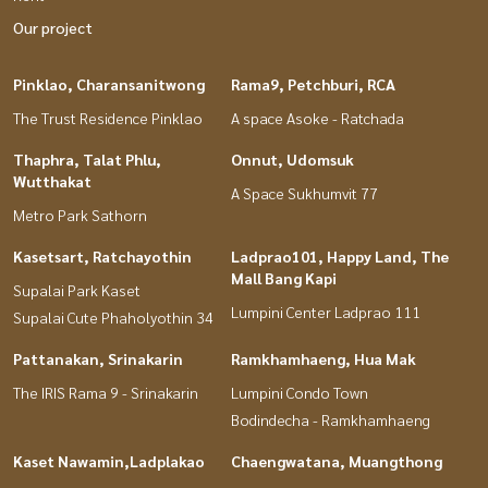
Our project
Pinklao, Charansanitwong
Rama9, Petchburi, RCA
The Trust Residence Pinklao
A space Asoke - Ratchada
Thaphra, Talat Phlu,
Onnut, Udomsuk
Wutthakat
A Space Sukhumvit 77
Metro Park Sathorn
Kasetsart, Ratchayothin
Ladprao101, Happy Land, The
Mall Bang Kapi
Supalai Park Kaset
Lumpini Center Ladprao 111
Supalai Cute Phaholyothin 34
Pattanakan, Srinakarin
Ramkhamhaeng, Hua Mak
The IRIS Rama 9 - Srinakarin
Lumpini Condo Town
Bodindecha - Ramkhamhaeng
Kaset Nawamin,Ladplakao
Chaengwatana, Muangthong