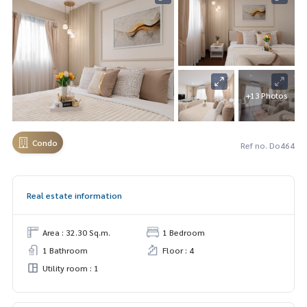
+13 Photos
Condo
Ref no. Do464
Real estate information
Area : 32.30 Sq.m.
1 Bedroom
1 Bathroom
Floor : 4
Utility room : 1