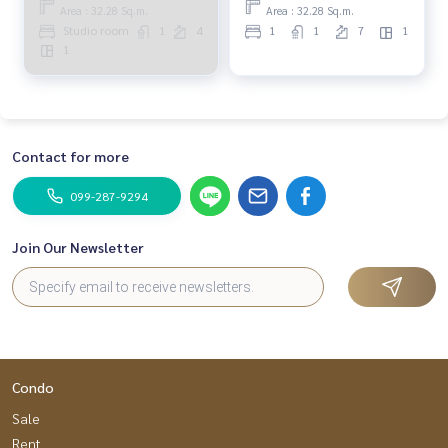
Area : 32.28 Sq.m.
Area : 32.28 Sq.m.
Studio room
1
4
1
1
7
1
1
Contact for more
099-287-9294
Join Our Newsletter
Condo
Sale
Rent