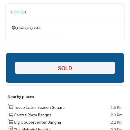
🔸สถานที่ใกล้เคียง
- รถไฟฟ้า BTS
Highlight
- แม็คโคร
- เซ็นทรัล ซิตี้ บางนา
- บิ๊กซี บางนา
Foreign Quota
- ไบเทค บางนา
===============
สนใจติดต่อฟลุ๊ค
099-287-9294
Line Id : @docondo
.
อยากดูคอนโด ต้องที่
SOLD
DoCondo.com
Nearby places
Tesco Lotus Seacon Square
1.5 Km
CentralPlaza Bangna
2.0 Km
Big C Supercenter Bangna
2.2 Km
Thai Nakarin Hospital
2.2 Km