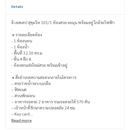
Details
ดิ เอสเคป สุขุมวิท 101/1 ห้องสวย ละมุน พร้อมอยู่ ใกล้รถไฟฟ้า
.
🔸รายละเอียดห้อง
- 1 ห้องนอน
- 1 ห้องน้ำ
- พื้นที่ 32.30 ตร.ม.
- ชั้น 4 ตึก A
- ห้องตกแต่งใหม่สวย พร้อมเข้าอยู่
.
🔸สิ่งอำนวยความสะดวกภายในโครงการ
– สระว่ายน้ำระบบเกลือ
– ฟิตเนส
– สวนพักผ่อน
– อาคารจอดรถ 2 อาคาร รวมจอดรถได้ 570 คัน
– เจ้าหน้าที่รักษาความปลอดภัย 24 ชม.
– Key card
– CCTV
Read more
.