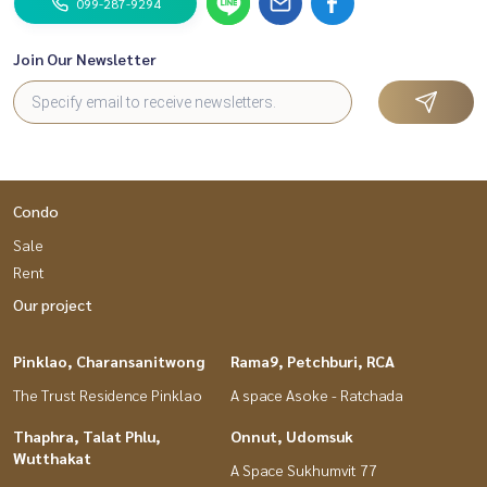
099-287-9294
Join Our Newsletter
Condo
Sale
Rent
Our project
Pinklao, Charansanitwong
Rama9, Petchburi, RCA
The Trust Residence Pinklao
A space Asoke - Ratchada
Thaphra, Talat Phlu,
Onnut, Udomsuk
Wutthakat
A Space Sukhumvit 77