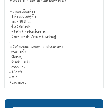
รัชดา ซิตี้ 18 1 นอน มุจิ มุ้งมิ้ง ใกล้รถไฟฟ้า
.
🔸รายละเอียดห้อง
- 1 ห้องนอน สตูดิโอ
- พื้นที่ 28 ตร.ม.
- ชั้น 2 ตึกไพลิน
- ครัวปิด ป้องกันกลิ่นเข้าห้อง
- ห้องตกแต่งใหม่สวย พร้อมเข้าอยู่
.
🔸สิ่งอำนวยความสะดวกภายในโครงการ
- สระว่ายน้ำ
- ฟิตเนส,
- ร้านซัก อบ รีด
- สวนหย่อม
- คีย์การ์ด
- รปภ.
- กล้องวงจรปิด
Read more
.
🔸สถานที่ใกล้เคียง
- MRT สุทธิสาร
- เซ็นทรัล พระราม9
- BiG C