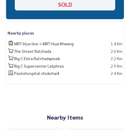
SOLD
- โฮมโปร
- ฟอร์จูน
- ตลาดห้วยขวาง
===============
สนใจติดต่อฟลุ๊ค
099-287-9294
Nearby places
Line Id : @docondo
.
MRT blue line > MRT Huai Khwang
1.4 Km
อยากดูคอนโด ต้องที่
The Street Ratchada
2.0 Km
DoCondo.com
Big C Extra Ratchadapisek
2.2 Km
Big C Supercenter Latphrao
2.9 Km
Paolohospital chokchai4
2.4 Km
Nearby Items