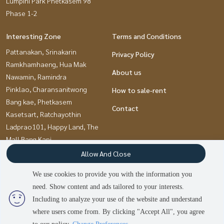
Lumpini Park Phetkasem 98
Phase 1-2
Interesting Zone
Terms and Conditions
Pattanakan, Srinakarin
Privacy Policy
Ramkhamhaeng, Hua Mak
About us
Nawamin, Ramindra
Pinklao, Charansanitwong
How to sale-rent
Bang kae, Phetkasem
Contact
Kasetsart, Ratchayothin
Ladprao101, Happy Land, The
Mall Bang Kapi
Chaengwatana, Muangthong
Allow And Close
Rama9, Petchburi, RCA
We use cookies to provide you with the information you
Thaphra, Talat Phlu,
need. Show content and ads tailored to your interests.
2
people are viewing
Wutthakat
Including to analyze your use of the website and understand
where users come from. By clicking "Accept All", you agree
Sold Out