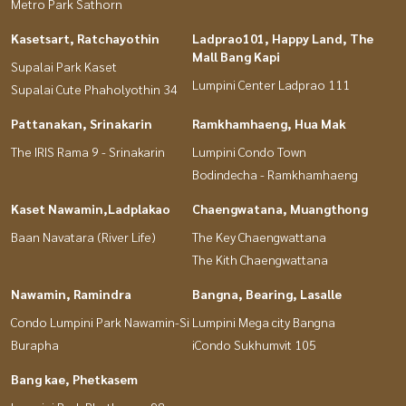
Metro Park Sathorn
Kasetsart, Ratchayothin
Ladprao101, Happy Land, The
Mall Bang Kapi
Supalai Park Kaset
Lumpini Center Ladprao 111
Supalai Cute Phaholyothin 34
Pattanakan, Srinakarin
Ramkhamhaeng, Hua Mak
The IRIS Rama 9 - Srinakarin
Lumpini Condo Town
Bodindecha - Ramkhamhaeng
Kaset Nawamin,Ladplakao
Chaengwatana, Muangthong
Baan Navatara (River Life)
The Key Chaengwattana
The Kith Chaengwattana
Nawamin, Ramindra
Bangna, Bearing, Lasalle
Condo Lumpini Park Nawamin-Si
Lumpini Mega city Bangna
Burapha
iCondo Sukhumvit 105
Bang kae, Phetkasem