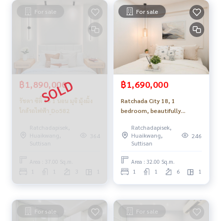
For sale
For sale
฿1,890,000
฿1,690,000
รัชดา ซิตี้ 18 1 นอน มุจิ มุ้งมิ้ง
Ratchada City 18, 1
ใกล้รถไฟฟ้า_Do582
bedroom, beautifully
decorated room, near the
Ratchadapisek,
Ratchadapisek,
BTS, convenient
Huaikwang,
Huaikwang,
364
246
travel_Do769
Suttisan
Suttisan
Area : 37.00 Sq.m.
Area : 32.00 Sq.m.
1
1
3
1
1
1
6
1
For sale
For sale