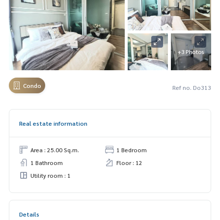
+3 Photos
Condo
Ref no. Do313
Real estate information
Area : 25.00 Sq.m.
1 Bedroom
1 Bathroom
Floor : 12
Utility room : 1
Details