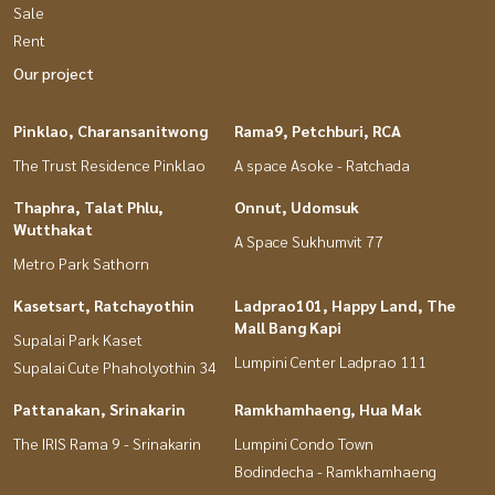
Sale
Rent
Our project
Pinklao, Charansanitwong
Rama9, Petchburi, RCA
The Trust Residence Pinklao
A space Asoke - Ratchada
Thaphra, Talat Phlu,
Onnut, Udomsuk
Wutthakat
A Space Sukhumvit 77
Metro Park Sathorn
Kasetsart, Ratchayothin
Ladprao101, Happy Land, The
Mall Bang Kapi
Supalai Park Kaset
Lumpini Center Ladprao 111
Supalai Cute Phaholyothin 34
Pattanakan, Srinakarin
Ramkhamhaeng, Hua Mak
The IRIS Rama 9 - Srinakarin
Lumpini Condo Town
Bodindecha - Ramkhamhaeng