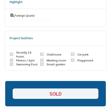
Highlight
- ห้างโลตัสราม 2
- โรงเรียนราชวินิจบางแก้ว
- รงพยาบาลPRINC
Foreign Quota
- ทางด่วนวงแหวนกาญจนาภิเษก
===============
สนใจติดต่อฟลุ๊ค
099-287-9294
Line Id : @docondo
Project facilities
.
อยากดูคอนโด ต้องที่
DoCondo.com
Security 24
Clubhouse
Car park
hours.
Fitness / Gym
Meeting room
Playground
>>>>>>>>>>>>>>>
Swimming Pool
Small garden
1,390,000
SOLD