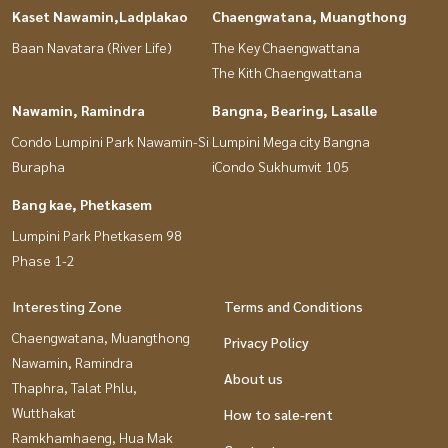
Kaset Nawamin,Ladplakao
Chaengwatana, Muangthong
Baan Navatara (River Life)
The Key Chaengwattana
The Kith Chaengwattana
Nawamin, Ramindra
Bangna, Bearing, Lasalle
Condo Lumpini Park Nawamin-Si
Lumpini Mega city Bangna
Burapha
iCondo Sukhumvit 105
Bang kae, Phetkasem
Lumpini Park Phetkasem 98
Phase 1-2
Interesting Zone
Terms and Conditions
Chaengwatana, Muangthong
Privacy Policy
Nawamin, Ramindra
About us
Thaphra, Talat Phlu,
Wutthakat
How to sale-rent
Ramkhamhaeng, Hua Mak