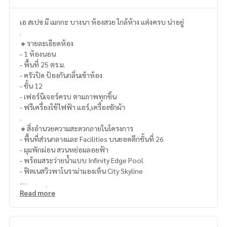
เอ สเปซ มี เมกกะ บางนา ห้องสวย ใกล้ห้าง แต่งครบ น่าอยู่
.
🔸รายละเอียดห้อง
- 1 ห้องนอน
- พื้นที่ 25 ตร.ม.
- ครัวปิด ป้องกันกลิ่นเข้าห้อง
- ชั้น 12
- เฟอร์นิเจอร์ครบ ตามภาพทุกชิ้น
- ฟรีเครื่องใช้ไฟฟ้า แอร์,เครื่องซักผ้า
.
🔸สิ่งอำนวยความสะดวกภายในโครงการ
- พื้นที่ส่วนกลางและ Facilities บนยอดตึกชั้นที่ 26
- มุมพักผ่อน สวนหย่อมลอยฟ้า
- พร้อมสระว่ายน้ำแบบ Infinity Edge Pool
- ฟิตเนสวิวพาโนราม่ามองเห็น City Skyline
.
🔸สถานที่ใกล้เคียง
Read more
- ห้างสรรพสินค้า MEGA BANGNA
- ศูนย์การค้าเฟอร์นิเจอร์ IKEA
- ห้างสรรพสินค้าเซ็นทรัล บางนา