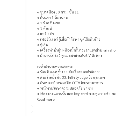
🔹ขนาดห้อง 30 ตร.ม. ชั้น 11
🔹กั้นแยก 1 ห้องนอน
🔹1 ห้องรับแขก
🔹1 ห้องน้ำ
🔹แอร์ 2 ตัว
🔹เฟอร์นิเจอร์ ตู้เสื้อผ้า โซฟา ชุดโต๊ะกินข้าว
🔹ตู้เย็น
🔹เครื่องทำน้ำอุ่น -ห้องน้ำกั้นกระจกแยกส่วน rain sh
🔹ผ้าม่านโปร่ง 2 คู่ และผ้าม่านกัน UV ทั้งห้อง
.
>>สิ่งอำนวยความสะดวก
🔸ห้องฟิตเนส ชั้น 33. มีเครื่องออกกำลังกาย
🔸สระว่ายน้ำ ชั้น 33. Infinity edge วิว กรุงเทพ
🔸มีระบบกล้องวงจรปิด CCTV โดยรอบอาคาร
🔸พนักงานรักษาความปลอดภัย 24 ชม.
🔸ใช้ระบบ แสกนนิ้ว และ key-card ควบคุมการเข้า-อ
🔸อาคารที่จอดรถยนต์
Read more
.
สถานที่ใกล้เคียง :
- เดอะมอลล์บางกะปิ