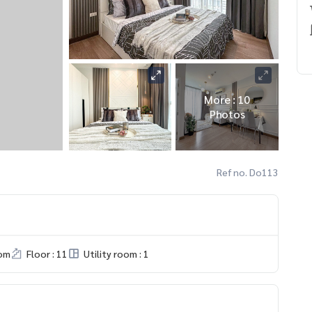
More : 10
Photos
Ref no. Do113
om
Floor : 11
Utility room : 1