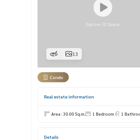
Explore 3D Space
13
Condo
Real estate information
Area : 30.00 Sq.m.
1 Bedroom
1 Bathro
Details