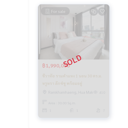
For sale
฿1,990,000
ชีวาทัย รามคำแหง 1 นอน 30 ตร.ม.
หรูหรา ลักซ์ชู พร้อมอยู่
Ramkhamhaeng, Hua Mak
410
Area : 30.00 Sq.m.
1
1
7