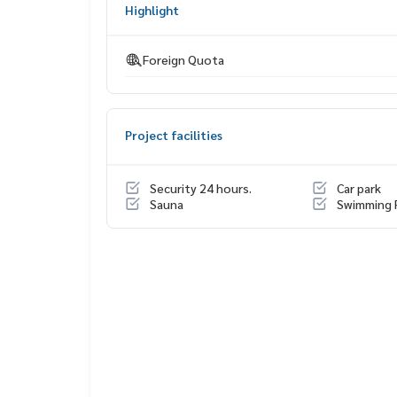
Highlight
- เดอะมอลล์รามคำแหง
- บิ๊กซี หัวหมาก
- โลตัส บางกะปิ
Foreign Quota
- โรงพยาบาลรามคำแหง
- มหาวิทยาลัยรามคำแหง
- สนามกีฬาหัวหมาก
- สถานีรถไฟฟ้าสายสีส้ม
Project facilities
- ท่าเรือบ้านกลาง
.
สนใจติดต่อฟลุ๊ค
099-287-9294
Security 24 hours.
Car park
Line Id : FL9294
Sauna
Swimming 
.
สามารถ ดูคอนโด เพิ่มเติมได้ที่
Docondo.com