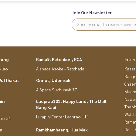
Join Our Newsletter
wong
Rama9, Petchburi, RCA
Inter
nklao
A space Asoke - Ratchada
Kaset
Bangn
Wutthakat
Onnut, Udomsuk
Chaen
A Space Sukhumvit 77
Muan
Nawam
hin
Ladprao101, Happy Land, The Mall
Thaphr
Bang Kapi
Wutth
Lumpini Center Ladprao 111
hin 34
Rama9
Ramk
in
Ramkhamhaeng, Hua Mak