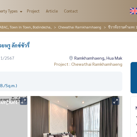
erty Types
Project
Article
Contact
AC, Town In Town, Bodindecha,
Chewathai Ramkhamhaeng
ชีวาทัยรามคำแหง 1 
รู ลักซ์ชัวรี่
01/2567
Ramkhamhaeng, Hua Mak
Project : Chewathai Ramkhamhaeng
B./Sq.m.)