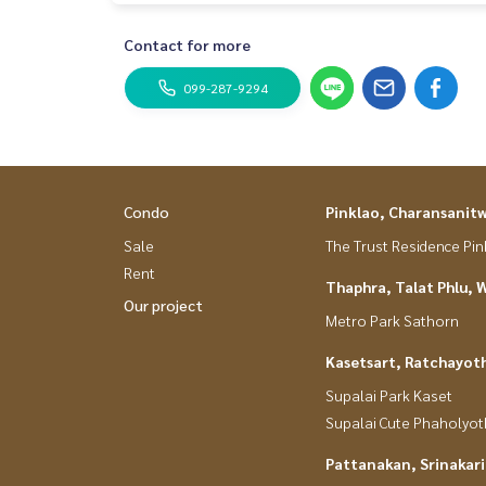
Contact for more
099-287-9294
Condo
Pinklao, Charansanit
Sale
The Trust Residence Pi
Rent
Thaphra, Talat Phlu, 
Our project
Metro Park Sathorn
Kasetsart, Ratchayot
Supalai Park Kaset
Supalai Cute Phaholyot
Pattanakan, Srinakar