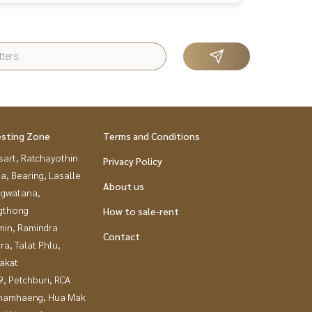
esting Zone
Terms and Conditions
sart, Ratchayothin
Privacy Policy
a, Bearing, Lasalle
About us
gwatana,
gthong
How to sale-rent
in, Ramindra
Contact
a, Talat Phlu,
akat
, Petchburi, RCA
hamhaeng, Hua Mak