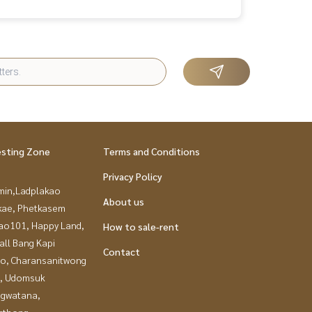
esting Zone
Terms and Conditions
Privacy Policy
in,Ladplakao
About us
kae, Phetkasem
ao101, Happy Land,
How to sale-rent
all Bang Kapi
Contact
ao, Charansanitwong
, Udomsuk
gwatana,
gthong