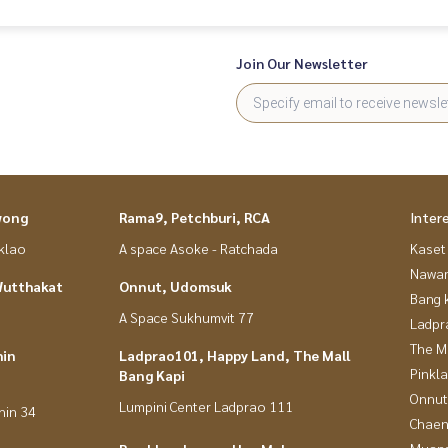
Join Our Newsletter
wong
Rama9, Petchburi, RCA
Inter
nklao
A space Asoke - Ratchada
Kaset
Nawam
Wutthakat
Onnut, Udomsuk
Bang 
A Space Sukhumvit 77
Ladpr
The M
hin
Ladprao101, Happy Land, The Mall
Pinkl
Bang Kapi
Onnut
Lumpini Center Ladprao 111
hin 34
Chaen
Muan