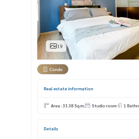
19
Condo
Real estate information
Area : 33.38 Sq.m.
Studio room
1 Bath
Details