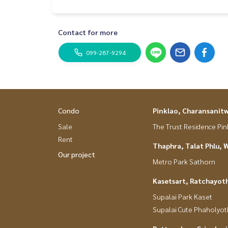
- เซ็นทรัล พระราม 9
- ฟอร์จูน พระราม 9
-The Street รัชดา
Contact for more
- บิ๊กซี เอ็กซ์ตร้า
- เอสพลานาด รัชดา
099-287-9294
- รพ.พระราม 9
===============
สนใจติดต่อฟลุ๊ค
099-287-9294
Line Id : @docondo
.
Condo
Pinklao, Charansanit
อยากดูคอนโด ต้องที่
DoCondo.com
Sale
The Trust Residence Pi
Rent
Thaphra, Talat Phlu, 
Our project
Metro Park Sathorn
Kasetsart, Ratchayot
Supalai Park Kaset
Supalai Cute Phaholyot