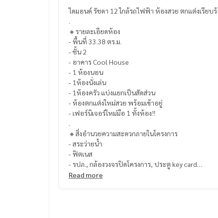
ไดมอนด์ รัชดา 12 ใกล้รถไฟฟ้า ห้องสวย ตกแต่งเรีย
.
🔸รายละเอียดห้อง
- พื้นที่ 33.38 ตร.ม.
- ชั้น 2
- อาคาร Cool House
- 1 ห้องนอน
- 1ห้องนั่งเล่น
- 1ห้องครัว แบ่งแยกเป็นสัดส่วน
- ห้องตกแต่งใหม่สวย พร้อมเข้าอยู่
- เฟอร์นิเจอร์ใหม่มือ 1 ทั้งห้อง‼️
.
🔸สิ่งอำนวยความสะดวกภายในโครงการ
- สระว่ายน้ำ
- ฟิตเนส
- รปภ., กล้องวงจรปิดโครงการ, ประตู key card
- ร้านค้า
Read more
- สวนหย่อม
.
🔸สถานที่ใกล้เคียง
- รถไฟฟ้า MRT สุทธิสาร ประมาณ 400 เมตร