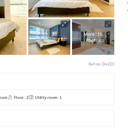
More : 15
Photos
Ref no. Do223
room
Floor : 2
Utility room : 1