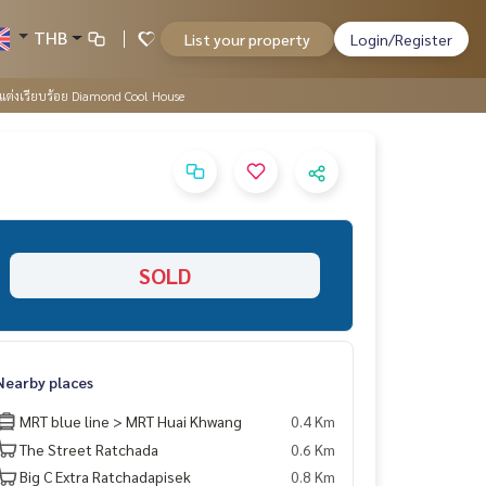
THB
List your property
Login/Register
แต่งเรียบร้อย Diamond Cool House
SOLD
Nearby places
MRT blue line > MRT Huai Khwang
0.4 Km
The Street Ratchada
0.6 Km
Big C Extra Ratchadapisek
0.8 Km