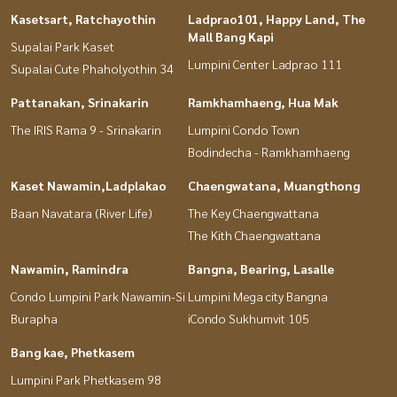
Kasetsart, Ratchayothin
Ladprao101, Happy Land, The
Mall Bang Kapi
Supalai Park Kaset
Lumpini Center Ladprao 111
Supalai Cute Phaholyothin 34
Pattanakan, Srinakarin
Ramkhamhaeng, Hua Mak
The IRIS Rama 9 - Srinakarin
Lumpini Condo Town
Bodindecha - Ramkhamhaeng
Kaset Nawamin,Ladplakao
Chaengwatana, Muangthong
Baan Navatara (River Life)
The Key Chaengwattana
The Kith Chaengwattana
Nawamin, Ramindra
Bangna, Bearing, Lasalle
Condo Lumpini Park Nawamin-Si
Lumpini Mega city Bangna
Burapha
iCondo Sukhumvit 105
Bang kae, Phetkasem
Lumpini Park Phetkasem 98