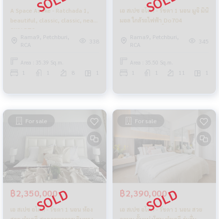
A Space Asoke - Ratchada 1,
เอ สเปซ อโศก - รัชดา 1 นอน มูจิ มินิ
beautiful, classic, classic, near
มอล ใกล้รถไฟฟ้า_Do704
SWU BTS
Rama9, Petchburi,
Rama9, Petchburi,
338
345
RCA
RCA
Area : 35.39 Sq.m.
Area : 35.50 Sq.m.
1
1
8
1
1
1
11
1
For sale
For sale
฿2,350,000
฿2,390,000
เอ สเปซ อโศก - รัชดา 1 นอน ห้อง
เอ สเปซ อโศก - รัชดา 1 นอน สวย
สวย ทำเลดี สะดวกทุกการเดินทาง
ละมุน กั้นแบ่งโซน ทำเลดี ร่มรื่น