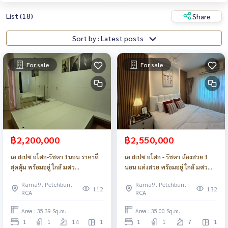
List (18)
Share
Sort by : Latest posts
For sale
For sale
฿2,200,000
฿2,550,000
เอ สเปซ อโศก-รัชดา 1นอน ราคาดี
เอ สเปซ อโศก - รัชดา ห้องสวย 1
สุดคุ้ม พร้อมอยู่ ใกล้ มศว
นอน แต่งสวย พร้อมอยู่ ใกล้ มศว
รถไฟฟ้า_Do895
รถไฟฟ้า_Do894
Rama9, Petchburi,
Rama9, Petchburi,
112
132
RCA
RCA
Area : 35.39 Sq.m.
Area : 35.00 Sq.m.
1
1
14
1
1
1
7
1