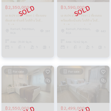
฿2,350,000
฿3,590,000
เอ สเปซ อโศก - รัชดา 1 ห้องนอน
เอ สเปซ อโศก - รัชดา 2 ห้องนอน
ห้องสวย ทำเลดี ใกล้ห้าง ใกล้
พร้อมห้องนั่งเล่น ใกล้ห้าง ใกล้
รถไฟฟ้า
รถไฟฟ้า แต่งสวย ทำเลดี
Rama9, Petchburi,
Rama9, Petchburi,
397
443
RCA
RCA
Area : 35.00 Sq.m.
Area : 52.62 Sq.m.
1
1
5
1
2
2
5
1
For sale
For sale
฿2,550,000
฿2,499,000