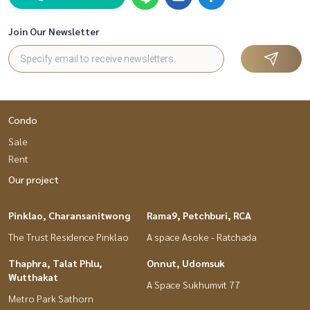
Join Our Newsletter
Condo
Sale
Rent
Our project
Pinklao, Charansanitwong
Rama9, Petchburi, RCA
The Trust Residence Pinklao
A space Asoke - Ratchada
Thaphra, Talat Phlu,
Onnut, Udomsuk
Wutthakat
A Space Sukhumvit 77
Metro Park Sathorn