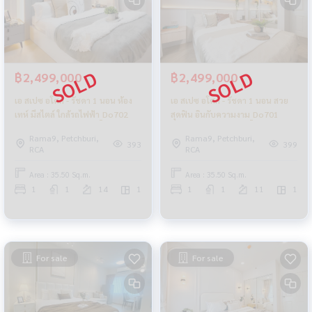
฿2,499,000
฿2,499,000
เอ สเปซ อโศก - รัชดา 1 นอน ห้อง
เอ สเปซ อโศก - รัชดา 1 นอน สวย
เทห์ มีสไตล์ ใกล้รถไฟฟ้า_Do702
สุดฟิน อินกับความงาม_Do701
Rama9, Petchburi,
Rama9, Petchburi,
393
399
RCA
RCA
Area : 35.50 Sq.m.
Area : 35.50 Sq.m.
1
1
14
1
1
1
11
1
For sale
For sale