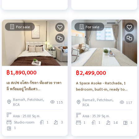
For sale
For sale
฿1,890,000
฿2,499,000
เอ สเปซ อโศก-รัชดา ห้องสวย ราคา
A Space Asoke - Ratchada, 1
ดี พร้อมอยู่ ใกล้มศว
bedroom, built-in, ready to
รถไฟฟ้า_Do893
move in, near SWU, BTS._Do874
Rama9, Petchburi,
Rama9, Petchburi,
.
115
117
RCA
RCA
Area : 25.00 Sq.m.
Area : 35.39 Sq.m.
Studio room
1
3
1
1
14
1
1