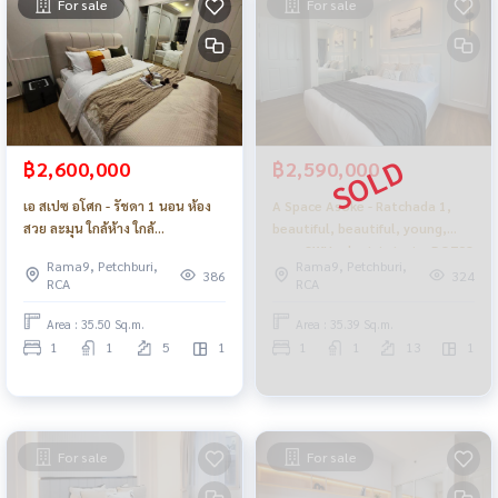
For sale
For sale
฿2,600,000
฿2,590,000
เอ สเปซ อโศก - รัชดา 1 นอน ห้อง
A Space Asoke - Ratchada 1,
สวย ละมุน ใกล้ห้าง ใกล้
beautiful, beautiful, young,
รถไฟฟ้า_Do703
near SWU, electric train _DO708
Rama9, Petchburi,
Rama9, Petchburi,
386
324
RCA
RCA
Area : 35.50 Sq.m.
Area : 35.39 Sq.m.
1
1
5
1
1
1
13
1
For sale
For sale