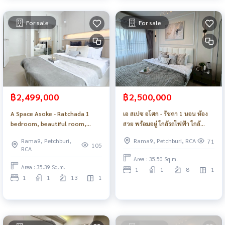
For sale
For sale
฿2,499,000
฿2,500,000
A Space Asoke - Ratchada 1
เอ สเปซ อโศก - รัชดา 1 นอน ห้อง
bedroom, beautiful room,
สวย พร้อมอยู่ ใกล้รถไฟฟ้า ใกล้
built-in, near SWU, BTS._Do873 .
มศว._Do788
Rama9, Petchburi,
Rama9, Petchburi, RCA
71
105
RCA
Area : 35.50 Sq.m.
Area : 35.39 Sq.m.
1
1
8
1
1
1
13
1