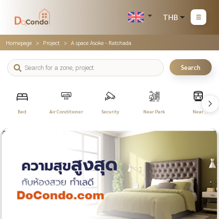
THB
Homepage
Project
A space Asoke - Ratchada
Search
Bed
Air Conditioner
Security
Near Park
Near
Transportation