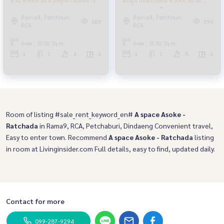
สะดวกทุกการเดินทาง
Rama9, Petchburi,
Rama9, Petchburi,
389
398
RCA
RCA
Area : 35.00 Sq.m.
Area : 35.50 Sq.m.
1
1
4
1
1
1
8
1
Room of listing #sale_rent_keyword_en#
A space Asoke -
Ratchada
in Rama9, RCA, Petchaburi, Dindaeng Convenient travel,
Easy to enter town. Recommend
A space Asoke - Ratchada
listing
in room at Livinginsider.com Full details, easy to find, updated daily.
Contact for more
099-287-9294