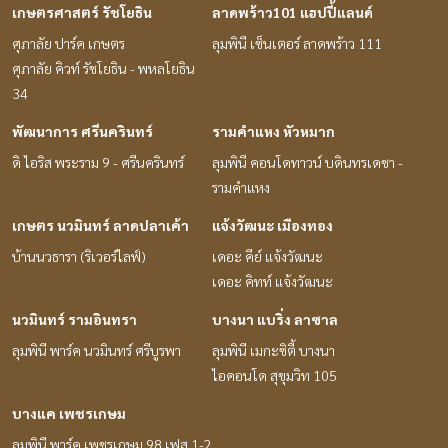
เกษตรศาสตร์ รัชโยธิน
ลาดพร้าว101 แฮปปี้แลนด์
ศุภาลัย ปาร์ค เกษตร
ลุมพินี เซ็นเตอร์ ลาดพร้าว 111
ศุภาลัย คิวท์ รัชโยธิน - พหลโยธิน
34
พัฒนาการ ศรีนครินทร์
รามคำแหง หัวหมาก
ดิ ไอริส พระราม 9 - ศรีนครินทร์
ลุมพินี คอนโดทาวน์ บดินทรเดชา -
รามคำแหง
เกษตร นวมินทร์ ลาดปลาเค้า
แจ้งวัฒนะ เมืองทอง
บ้านนวธารา (ริเวอร์ไลฟ์)
เดอะ คีย์ แจ้งวัฒนะ
เดอะ คิทท์ แจ้งวัฒนะ
นวมินทร์ รามอินทรา
บางนา แบริ่ง ลาซาล
ลุมพินี พาร์ค นวมินทร์ ศรีบูรพา
ลุมพินี เมกะซิตี้ บางนา
ไอคอนโด สุขุมวิท 105
บางแค เพชรเกษม
ลุมพินี พาร์ค เพชรเกษม 98 เฟส 1-2