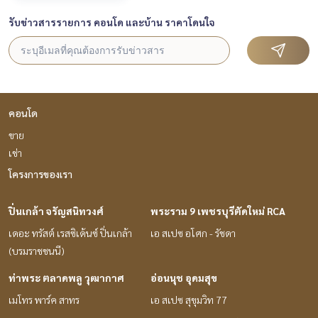
รับข่าวสารรายการ คอนโด และบ้าน ราคาโดนใจ
คอนโด
ขาย
เช่า
โครงการของเรา
ปิ่นเกล้า จรัญสนิทวงศ์
พระราม 9 เพชรบุรีตัดใหม่ RCA
เดอะ ทรัสต์ เรสซิเด้นซ์ ปิ่นเกล้า
เอ สเปซ อโศก - รัชดา
(บรมราชชนนี)
ท่าพระ ตลาดพลู วุฒากาศ
อ่อนนุช อุดมสุข
เมโทร พาร์ค สาทร
เอ สเปซ สุขุมวิท 77