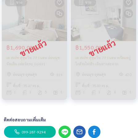
ขาย
ขาย
฿1,690,000
฿1,550,000
เอ สเปซ สุขุมวิท 77 1นอน อ่อนนุช
เอ สเปซ สุขุมวิท 77 1นอน พร้อมอยู่
จัดเต็ม เฟอร์ครบ_Do691
ใกล้รถไฟฟ้า เดินทางสะดวก
อ่อนนุช อุดมสุข
อ่อนนุช อุดมสุข
319
470
พื้นที่ : 35.47 ตร.ม.
พื้นที่ : 35.00 ตร.ม.
1
1
5
1
1
1
6
1
ติดต่อสอบถามเพิ่มเติม
099-287-9294