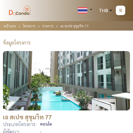
THB
หน้าแรก
โครงการ
รายการ
เอ สเปซ สุขุมวิท 77
ข้อมูลโครงการ
เอ สเปซ สุขุมวิท 77
ประเภทโครงการ:
คอนโด
ผู้พัฒนา:
-