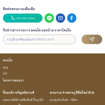
ติดต่อสอบถามเพิ่มเติม
099-287-9294
รับข่าวสารรายการ คอนโด และบ้าน ราคาโดนใจ
คอนโด
ขาย
เช่า
โครงการของเรา
ปิ่นเกล้า จรัญสนิทวงศ์
พระราม 9 เพชรบุรีตัดใหม่ RCA
เดอะ ทรัสต์ เรสซิเด้นซ์ ปิ่นเกล้า
เอ สเปซ อโศก - รัชดา