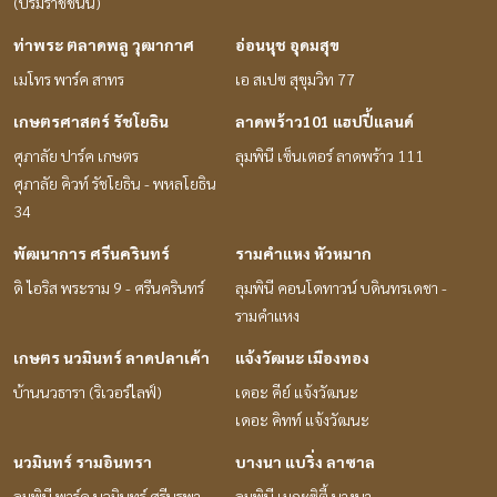
(บรมราชชนนี)
ท่าพระ ตลาดพลู วุฒากาศ
อ่อนนุช อุดมสุข
เมโทร พาร์ค สาทร
เอ สเปซ สุขุมวิท 77
เกษตรศาสตร์ รัชโยธิน
ลาดพร้าว101 แฮปปี้แลนด์
ศุภาลัย ปาร์ค เกษตร
ลุมพินี เซ็นเตอร์ ลาดพร้าว 111
ศุภาลัย คิวท์ รัชโยธิน - พหลโยธิน
34
พัฒนาการ ศรีนครินทร์
รามคำแหง หัวหมาก
ดิ ไอริส พระราม 9 - ศรีนครินทร์
ลุมพินี คอนโดทาวน์ บดินทรเดชา -
รามคำแหง
เกษตร นวมินทร์ ลาดปลาเค้า
แจ้งวัฒนะ เมืองทอง
บ้านนวธารา (ริเวอร์ไลฟ์)
เดอะ คีย์ แจ้งวัฒนะ
เดอะ คิทท์ แจ้งวัฒนะ
นวมินทร์ รามอินทรา
บางนา แบริ่ง ลาซาล
ลุมพินี พาร์ค นวมินทร์ ศรีบูรพา
ลุมพินี เมกะซิตี้ บางนา