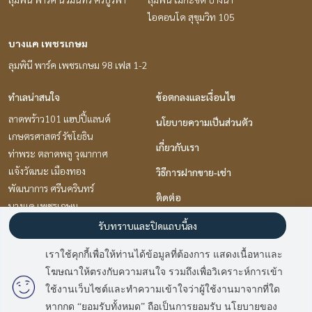
ไอคอนโด สุขุมวิท 105
บางแค เพชรเกษม
ลุมพินี พาร์ค เพชรเกษม 98 เฟส 1-2
ทำเลน่าสนใจ
ข้อตกลงและเงื่อนไข
ลาดพร้าว101 แฮปปี้แลนด์
นโยบายความเป็นส่วนตัว
เกษตรศาสตร์ รัชโยธิน
เกี่ยวกับเรา
ท่าพระ ตลาดพลู วุฒากาศ
แจ้งวัฒนะ เมืองทอง
วิธีการฝากขาย-เช่า
พัฒนาการ ศรีนครินทร์
ติดต่อ
บางแค เพชรเกษม
นวมินทร์ รามอินทรา
รับทราบและปิดแถบนี้ลง
บางนา แบริ่ง ลาซาล
เราใช้คุกกี้เพื่อให้ท่านได้ข้อมูลที่ต้องการ แสดงเนื้อหาและ
รามคำแหง หัวหมาก
โฆษณาให้ตรงกับความสนใจ รวมถึงเพื่อวิเคราะห์การเข้า
พระราม 9 เพชรบุรีตัดใหม่ RCA
ใช้งานเว็บไซต์และทำความเข้าใจว่าผู้ใช้งานมาจากที่ใด
หากกด “ยอมรับทั้งหมด” ถือเป็นการยอมรับ นโยบายของ