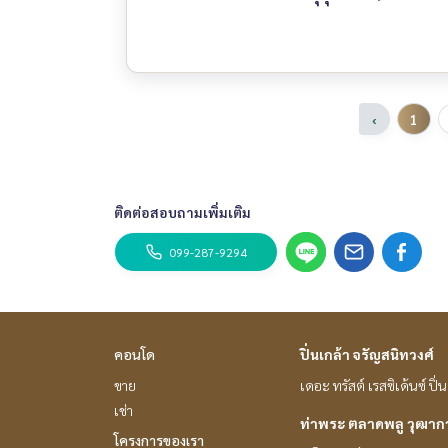
‹
1
ติดต่อสอบถามเพิ่มเติม
099-287-9294
คอนโด
ปิ่นเกล้า จรัญสนิทวงศ์
ขาย
เดอะ ทรัสต์ เรสซิเด้นซ์ ปิ
เช่า
ท่าพระ ตลาดพลู วุฒา
โครงการของเรา