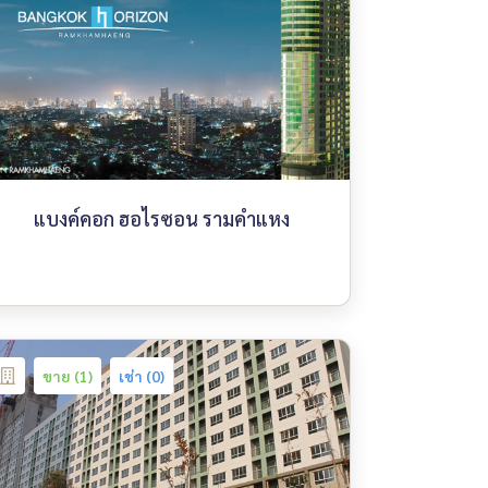
แบงค์คอก ฮอไรซอน รามคำแหง
ขาย (1)
เช่า (0)