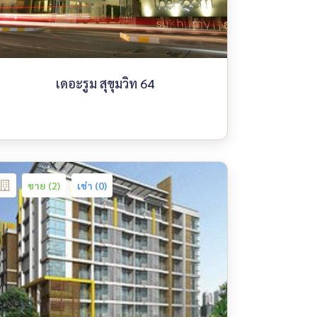
เดอะรูม สุขุมวิท 64
ขาย (2)
เช่า (0)