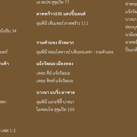
เอ สเปซ สุขุมวิท 77
ท่าพร
แจ้งวั
ลาดพร้าว101 แฮปปี้แลนด์
บางนา 
ลุมพินี เซ็นเตอร์ ลาดพร้าว 111
อ่อนนุ
หลโยธิน 34
นวมินท
ลาดพร
รามคำแหง หัวหมาก
ปิ่นเก
ินทร์
ลุมพินี คอนโดทาวน์ บดินทรเดชา - รามคำแหง
าเค้า
แจ้งวัฒนะ เมืองทอง
เดอะ คีย์ แจ้งวัฒนะ
เดอะ คิทท์ แจ้งวัฒนะ
บางนา แบริ่ง ลาซาล
ูรพา
ลุมพินี เมกะซิตี้ บางนา
ไอคอนโด สุขุมวิท 105
8 เฟส 1-2