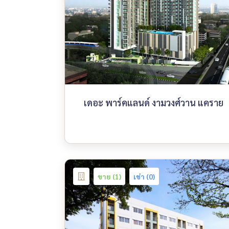
เดอะ พาร์คแลนด์ งามวงศ์วาน แคราย
ขาย (1)
เช่า (0)