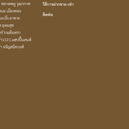
ะ ตลาดพลู วุฒากาศ
วิธีการฝากขาย-เช่า
ฒนะ เมืองทอง
ติดต่อ
แบริ่ง ลาซาล
ช อุดมสุข
ร์ รามอินทรา
้าว101 แฮปปี้แลนด์
ล้า จรัญสนิทวงศ์