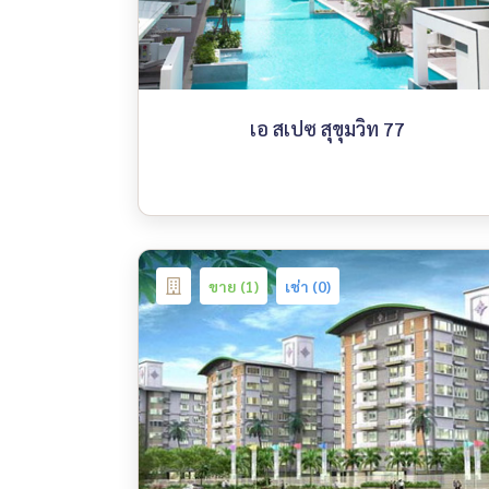
เอ สเปซ สุขุมวิท 77
ขาย (1)
เช่า (0)