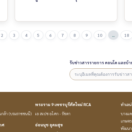
2
3
4
5
6
7
8
9
10
...
18
รับข่าวสารรายการ คอนโด และบ้า
พระราม 9 เพชรบุรีตัดใหม่ RCA
ทำเลน
่นเกล้า (บรมราชชนนี)
เอ สเปซ อโศก - รัชดา
บางแค
เกษตรศ
กาศ
อ่อนนุช อุดมสุข
พัฒนาก