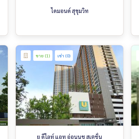
ไดมอนด์ สุขุมวิท
ขาย (1)
เช่า (0)
ยู ดีไลท์ แอท อ่อนนุช สเตชั่น