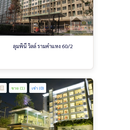
ลุมพินี วิลล์ รามคำแหง 60/2
ขาย (1)
เช่า (0)