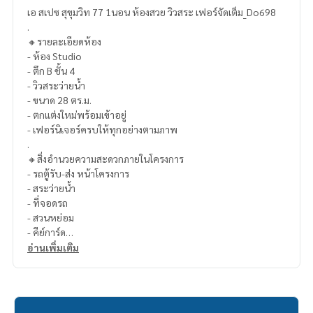
เอ สเปซ สุขุมวิท 77 1นอน ห้องสวย วิวสระ เฟอร์จัดเต็ม_Do698
.
🔸รายละเอียดห้อง
- ห้อง Studio
- ตึก B ชั้น 4
- วิวสระว่ายน้ำ
- ขนาด 28 ตร.ม.
- ตกแต่งใหม่พร้อมเข้าอยู่
- เฟอร์นิเจอร์ครบให้ทุกอย่างตามภาพ
.
🔸สิ่งอำนวยความสะดวกภายในโครงการ
- รถตู้รับ-ส่ง หน้าโครงการ
- สระว่ายน้ำ
- ที่จอดรถ
- สวนหย่อม
- คีย์การ์ด
- รปภ.
อ่านเพิ่มเติม
- กล้องวงจรปิด
.
🔸สถานที่ใกล้เคียง
- BTS สายสีเขียว เส้นสุขุมวิท