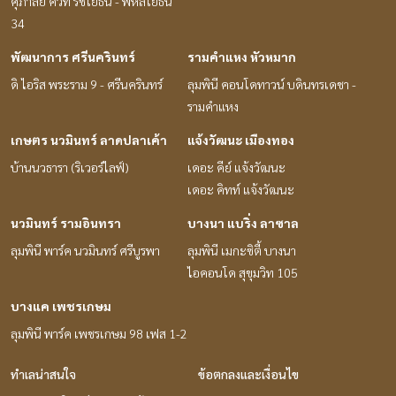
ศุภาลัย คิวท์ รัชโยธิน - พหลโยธิน
34
พัฒนาการ ศรีนครินทร์
รามคำแหง หัวหมาก
ดิ ไอริส พระราม 9 - ศรีนครินทร์
ลุมพินี คอนโดทาวน์ บดินทรเดชา -
รามคำแหง
เกษตร นวมินทร์ ลาดปลาเค้า
แจ้งวัฒนะ เมืองทอง
บ้านนวธารา (ริเวอร์ไลฟ์)
เดอะ คีย์ แจ้งวัฒนะ
เดอะ คิทท์ แจ้งวัฒนะ
นวมินทร์ รามอินทรา
บางนา แบริ่ง ลาซาล
ลุมพินี พาร์ค นวมินทร์ ศรีบูรพา
ลุมพินี เมกะซิตี้ บางนา
ไอคอนโด สุขุมวิท 105
บางแค เพชรเกษม
ลุมพินี พาร์ค เพชรเกษม 98 เฟส 1-2
ทำเลน่าสนใจ
ข้อตกลงและเงื่อนไข