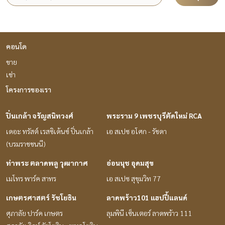
คอนโด
ขาย
เช่า
โครงการของเรา
ปิ่นเกล้า จรัญสนิทวงศ์
พระราม 9 เพชรบุรีตัดใหม่ RCA
เดอะ ทรัสต์ เรสซิเด้นซ์ ปิ่นเกล้า
เอ สเปซ อโศก - รัชดา
(บรมราชชนนี)
ท่าพระ ตลาดพลู วุฒากาศ
อ่อนนุช อุดมสุข
เมโทร พาร์ค สาทร
เอ สเปซ สุขุมวิท 77
เกษตรศาสตร์ รัชโยธิน
ลาดพร้าว101 แฮปปี้แลนด์
ศุภาลัย ปาร์ค เกษตร
ลุมพินี เซ็นเตอร์ ลาดพร้าว 111