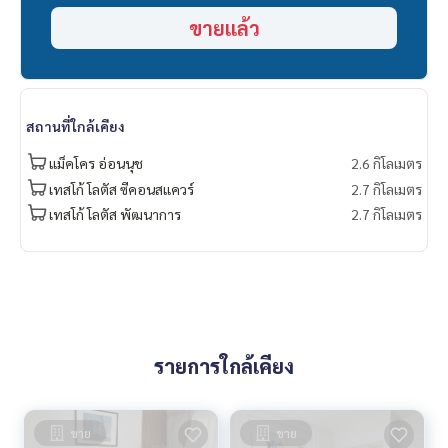
- MRT สายสีเหลือง เส้นศรีนครินทร์
ขายแล้ว
- เชื่อมต่อถนนศรีนครินทร์ และ สุขุมวิท
- คอมมูนิตี้มอลล์
- People park
- บิ๊กซี เอ็กตร้า
- ซีคอนสแควร์​ ศรีนครินทร์
สถานที่ใกล้เคียง
- โลตัสอ่อนนุช
- โรงพยาบาลกล้วยน้ำไท
แม็คโคร อ่อนนุช
2.6 กิโลเมตร
เทสโก้ โลตัส ซีคอนสแควร์
2.7 กิโลเมตร
===============
เทสโก้ โลตัส​ พัฒนาการ
2.7 กิโลเมตร
ยินดีให้คำปรึกษา ยื่นกู้ให้ฟรี
สนใจติดต่อฟลุ๊ค
099-287-9294
Line Id : @docondo
.
อยากดูคอนโด ต้องที่
DoCondo.com
รายการใกล้เคียง
ขาย
ขาย