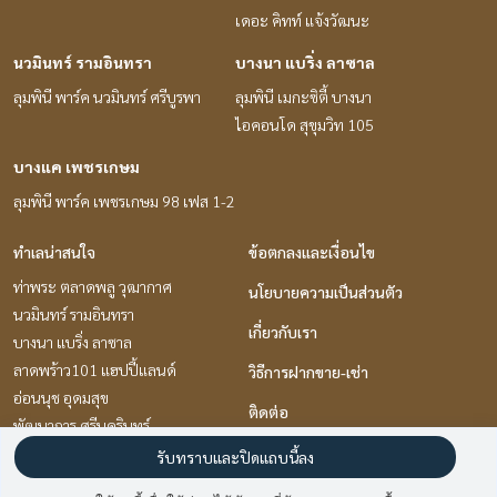
เดอะ คิทท์ แจ้งวัฒนะ
นวมินทร์ รามอินทรา
บางนา แบริ่ง ลาซาล
ลุมพินี พาร์ค นวมินทร์ ศรีบูรพา
ลุมพินี เมกะซิตี้ บางนา
ไอคอนโด สุขุมวิท 105
บางแค เพชรเกษม
ลุมพินี พาร์ค เพชรเกษม 98 เฟส 1-2
ทำเลน่าสนใจ
ข้อตกลงและเงื่อนไข
ท่าพระ ตลาดพลู วุฒากาศ
นโยบายความเป็นส่วนตัว
นวมินทร์ รามอินทรา
เกี่ยวกับเรา
บางนา แบริ่ง ลาซาล
ลาดพร้าว101 แฮปปี้แลนด์
วิธีการฝากขาย-เช่า
อ่อนนุช อุดมสุข
ติดต่อ
พัฒนาการ ศรีนครินทร์
เกษตร นวมินทร์ ลาดปลาเค้า
รับทราบและปิดแถบนี้ลง
บางแค เพชรเกษม