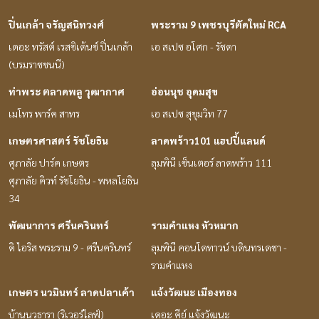
ปิ่นเกล้า จรัญสนิทวงศ์
พระราม 9 เพชรบุรีตัดใหม่ RCA
เดอะ ทรัสต์ เรสซิเด้นซ์ ปิ่นเกล้า
เอ สเปซ อโศก - รัชดา
(บรมราชชนนี)
ท่าพระ ตลาดพลู วุฒากาศ
อ่อนนุช อุดมสุข
เมโทร พาร์ค สาทร
เอ สเปซ สุขุมวิท 77
เกษตรศาสตร์ รัชโยธิน
ลาดพร้าว101 แฮปปี้แลนด์
ศุภาลัย ปาร์ค เกษตร
ลุมพินี เซ็นเตอร์ ลาดพร้าว 111
ศุภาลัย คิวท์ รัชโยธิน - พหลโยธิน
34
พัฒนาการ ศรีนครินทร์
รามคำแหง หัวหมาก
ดิ ไอริส พระราม 9 - ศรีนครินทร์
ลุมพินี คอนโดทาวน์ บดินทรเดชา -
รามคำแหง
เกษตร นวมินทร์ ลาดปลาเค้า
แจ้งวัฒนะ เมืองทอง
บ้านนวธารา (ริเวอร์ไลฟ์)
เดอะ คีย์ แจ้งวัฒนะ