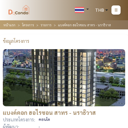
THB
หน้าแรก
โครงการ
รายการ
แบงค์คอก ฮอไรซอน สาทร - นราธิวาส
ข้อมูลโครงการ
แบงค์คอก ฮอไรซอน สาทร - นราธิวาส
ประเภทโครงการ:
คอนโด
ผู้พัฒนา:
-