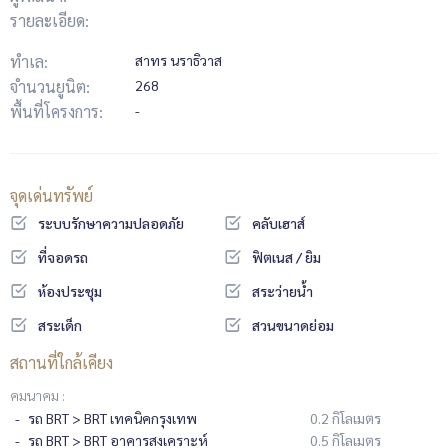
รายละเอียด:
ทำเล:
สาทร นราธิวาส
จำนวนยูนิต:
268
พื้นที่โครงการ:
-
จุดเด่นทรัพย์
ระบบรักษาความปลอดภัย
คลับเฮาส์
ที่จอดรถ
ฟิตเนส / ยิม
ห้องประชุม
สระว่ายน้ำ
สระเด็ก
สวนขนาดย่อม
สถานที่ใกล้เคียง
คมนาคม :
รถ BRT > BRT เทคนิคกรุงเทพ
0.2 กิโลเมตร
รถ BRT > BRT อาคารสงเคราะห์
0.5 กิโลเมตร