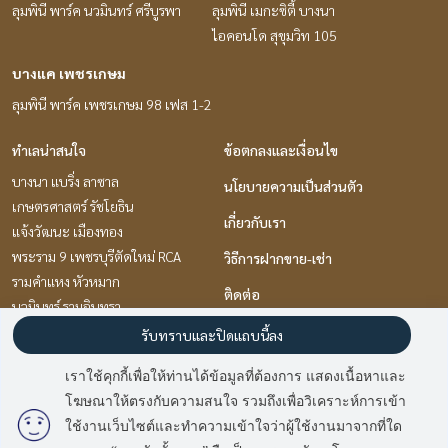
ลุมพินี พาร์ค นวมินทร์ ศรีบูรพา
ลุมพินี เมกะซิตี้ บางนา
ไอคอนโด สุขุมวิท 105
บางแค เพชรเกษม
ลุมพินี พาร์ค เพชรเกษม 98 เฟส 1-2
ทำเลน่าสนใจ
ข้อตกลงและเงื่อนไข
บางนา แบริ่ง ลาซาล
นโยบายความเป็นส่วนตัว
เกษตรศาสตร์ รัชโยธิน
เกี่ยวกับเรา
แจ้งวัฒนะ เมืองทอง
พระราม 9 เพชรบุรีตัดใหม่ RCA
วิธีการฝากขาย-เช่า
รามคำแหง หัวหมาก
ติดต่อ
นวมินทร์ รามอินทรา
ลาดพร้าว101 แฮปปี้แลนด์
รับทราบและปิดแถบนี้ลง
ปิ่นเกล้า จรัญสนิทวงศ์
เราใช้คุกกี้เพื่อให้ท่านได้ข้อมูลที่ต้องการ แสดงเนื้อหาและ
บางแค เพชรเกษม
โฆษณาให้ตรงกับความสนใจ รวมถึงเพื่อวิเคราะห์การเข้า
พัฒนาการ ศรีนครินทร์
ใช้งานเว็บไซต์และทำความเข้าใจว่าผู้ใช้งานมาจากที่ใด