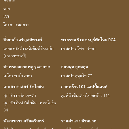
ขาย
เช่า
โครงการของเรา
ปิ่นเกล้า จรัญสนิทวงศ์
พระราม 9 เพชรบุรีตัดใหม่ RCA
เดอะ ทรัสต์ เรสซิเด้นซ์ ปิ่นเกล้า
เอ สเปซ อโศก - รัชดา
(บรมราชชนนี)
ท่าพระ ตลาดพลู วุฒากาศ
อ่อนนุช อุดมสุข
เมโทร พาร์ค สาทร
เอ สเปซ สุขุมวิท 77
เกษตรศาสตร์ รัชโยธิน
ลาดพร้าว101 แฮปปี้แลนด์
ศุภาลัย ปาร์ค เกษตร
ลุมพินี เซ็นเตอร์ ลาดพร้าว 111
ศุภาลัย คิวท์ รัชโยธิน - พหลโยธิน
34
พัฒนาการ ศรีนครินทร์
รามคำแหง หัวหมาก