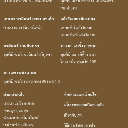
ดิ ไอริส พระราม 9 - ศรีนครินทร์
ลุมพินี คอนโดทาวน์ บดินทรเดชา -
รามคำแหง
เกษตร นวมินทร์ ลาดปลาเค้า
แจ้งวัฒนะ เมืองทอง
บ้านนวธารา (ริเวอร์ไลฟ์)
เดอะ คีย์ แจ้งวัฒนะ
เดอะ คิทท์ แจ้งวัฒนะ
นวมินทร์ รามอินทรา
บางนา แบริ่ง ลาซาล
ลุมพินี พาร์ค นวมินทร์ ศรีบูรพา
ลุมพินี เมกะซิตี้ บางนา
ไอคอนโด สุขุมวิท 105
บางแค เพชรเกษม
ลุมพินี พาร์ค เพชรเกษม 98 เฟส 1-2
ทำเลน่าสนใจ
ข้อตกลงและเงื่อนไข
บางนา แบริ่ง ลาซาล
นโยบายความเป็นส่วนตัว
อ่อนนุช อุดมสุข
เกี่ยวกับเรา
พัฒนาการ ศรีนครินทร์
นวมินทร์ รามอินทรา
วิธีการฝากขาย-เช่า