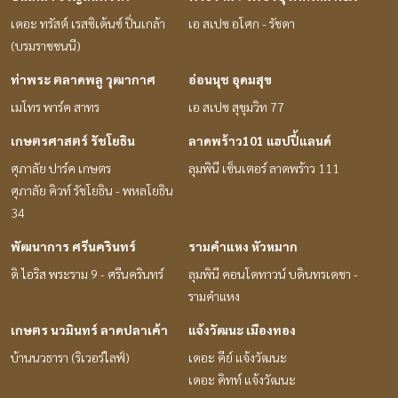
เดอะ ทรัสต์ เรสซิเด้นซ์ ปิ่นเกล้า
เอ สเปซ อโศก - รัชดา
(บรมราชชนนี)
ท่าพระ ตลาดพลู วุฒากาศ
อ่อนนุช อุดมสุข
เมโทร พาร์ค สาทร
เอ สเปซ สุขุมวิท 77
เกษตรศาสตร์ รัชโยธิน
ลาดพร้าว101 แฮปปี้แลนด์
ศุภาลัย ปาร์ค เกษตร
ลุมพินี เซ็นเตอร์ ลาดพร้าว 111
ศุภาลัย คิวท์ รัชโยธิน - พหลโยธิน
34
พัฒนาการ ศรีนครินทร์
รามคำแหง หัวหมาก
ดิ ไอริส พระราม 9 - ศรีนครินทร์
ลุมพินี คอนโดทาวน์ บดินทรเดชา -
รามคำแหง
เกษตร นวมินทร์ ลาดปลาเค้า
แจ้งวัฒนะ เมืองทอง
บ้านนวธารา (ริเวอร์ไลฟ์)
เดอะ คีย์ แจ้งวัฒนะ
เดอะ คิทท์ แจ้งวัฒนะ