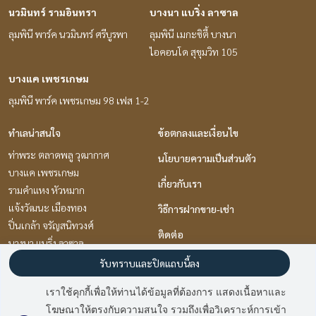
นวมินทร์ รามอินทรา
บางนา แบริ่ง ลาซาล
ลุมพินี พาร์ค นวมินทร์ ศรีบูรพา
ลุมพินี เมกะซิตี้ บางนา
ไอคอนโด สุขุมวิท 105
บางแค เพชรเกษม
ลุมพินี พาร์ค เพชรเกษม 98 เฟส 1-2
ทำเลน่าสนใจ
ข้อตกลงและเงื่อนไข
ท่าพระ ตลาดพลู วุฒากาศ
นโยบายความเป็นส่วนตัว
บางแค เพชรเกษม
เกี่ยวกับเรา
รามคำแหง หัวหมาก
แจ้งวัฒนะ เมืองทอง
วิธีการฝากขาย-เช่า
ปิ่นเกล้า จรัญสนิทวงศ์
ติดต่อ
บางนา แบริ่ง ลาซาล
นวมินทร์ รามอินทรา
รับทราบและปิดแถบนี้ลง
เกษตร นวมินทร์ ลาดปลาเค้า
เราใช้คุกกี้เพื่อให้ท่านได้ข้อมูลที่ต้องการ แสดงเนื้อหาและ
พัฒนาการ ศรีนครินทร์
โฆษณาให้ตรงกับความสนใจ รวมถึงเพื่อวิเคราะห์การเข้า
ลาดพร้าว101 แฮปปี้แลนด์