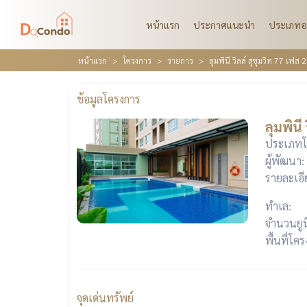
หน้าแรก
ประกาศแนะนำ
ประเภทอ
หน้าแรก
โครงการ
รายการ
ลุมพินี วิลล์ สุขุมวิท 77 เฟส 2
ข้อมูลโครงการ
ลุมพินี
ประเภทโ
ผู้พัฒนา:
รายละเอี
ทำเล:
จำนวนยูน
พื้นที่โค
จุดเด่นทรัพย์