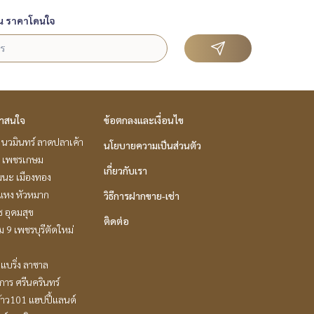
น ราคาโดนใจ
่าสนใจ
ข้อตกลงและเงื่อนไข
นวมินทร์ ลาดปลาเค้า
นโยบายความเป็นส่วนตัว
 เพชรเกษม
เกี่ยวกับเรา
ฒนะ เมืองทอง
แหง หัวหมาก
วิธีการฝากขาย-เช่า
ช อุดมสุข
ติดต่อ
 9 เพชรบุรีตัดใหม่
แบริ่ง ลาซาล
าร ศรีนครินทร์
้าว101 แฮปปี้แลนด์