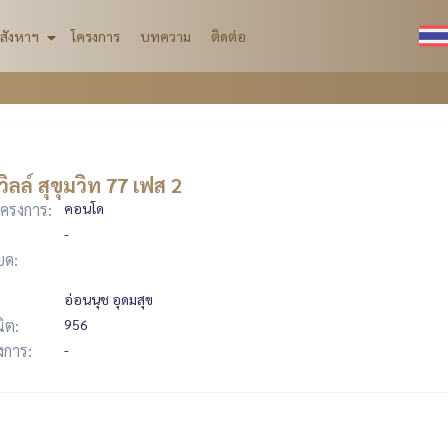
สังหาฯ
โครงการ
บทความ
ติดต่อ
 วิลล์ สุขุมวิท 77 เฟส 2
ครงการ:
คอนโด
-
ยด:
อ่อนนุช อุดมสุข
ิต:
956
รงการ:
-