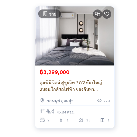
ขาย
฿3,299,000
ลุมพินี วิลล์ สุขุมวิท 77/2 ห้องใหญ่
2นอน ใกล้รถไฟฟ้า ของกินหา
ง่าย_Do665
อ่อนนุช อุดมสุข
220
พื้นที่ : 45.84 ตร.ม.
2
1
13
1