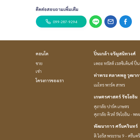
ติดต่อสอบถามเพิ่มเติม
099-287-9294
คอนโด
ปิ่นเกล้า จรัญสนิทวงศ์
ขาย
เดอะ ทรัสต์ เรสซิเด้นซ์ ปิ
เช่า
ท่าพระ ตลาดพลู วุฒา
โครงการของเรา
เมโทร พาร์ค สาทร
เกษตรศาสตร์ รัชโยธิน
ศุภาลัย ปาร์ค เกษตร
ศุภาลัย คิวท์ รัชโยธิน - พ
พัฒนาการ ศรีนครินทร์
ดิ ไอริส พระราม 9 - ศรีนคร