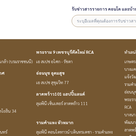
รับข่าวสารรายการ คอนโด และบ้า
พระราม 9 เพชรบุรีตัดใหม่ RCA
ทำเลน
่นเกล้า (บรมราชชนนี)
เอ สเปซ อโศก - รัชดา
เกษตร 
บางแค
กาศ
อ่อนนุช อุดมสุข
แจ้งวั
เอ สเปซ สุขุมวิท 77
รามคำ
อ่อนนุ
ลาดพร้าว101 แฮปปี้แลนด์
พระราม
ลุมพินี เซ็นเตอร์ ลาดพร้าว 111
RCA
หลโยธิน 34
บางนา 
พัฒนาก
รามคำแหง หัวหมาก
ลาดพร
ินทร์
ลุมพินี คอนโดทาวน์ บดินทรเดชา - รามคำแหง