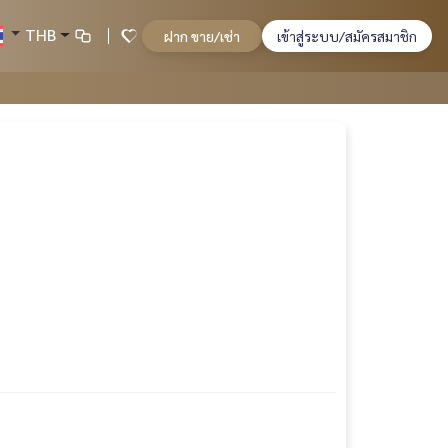
THB
ฝาก ขาย/เช่า
เข้าสู่ระบบ/สมัครสมาชิก