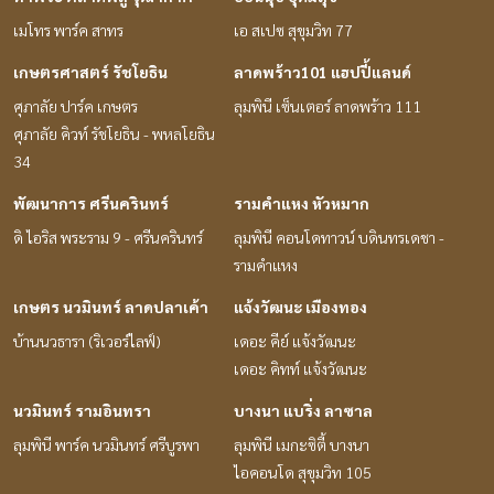
เมโทร พาร์ค สาทร
เอ สเปซ สุขุมวิท 77
เกษตรศาสตร์ รัชโยธิน
ลาดพร้าว101 แฮปปี้แลนด์
ศุภาลัย ปาร์ค เกษตร
ลุมพินี เซ็นเตอร์ ลาดพร้าว 111
ศุภาลัย คิวท์ รัชโยธิน - พหลโยธิน
34
พัฒนาการ ศรีนครินทร์
รามคำแหง หัวหมาก
ดิ ไอริส พระราม 9 - ศรีนครินทร์
ลุมพินี คอนโดทาวน์ บดินทรเดชา -
รามคำแหง
เกษตร นวมินทร์ ลาดปลาเค้า
แจ้งวัฒนะ เมืองทอง
บ้านนวธารา (ริเวอร์ไลฟ์)
เดอะ คีย์ แจ้งวัฒนะ
เดอะ คิทท์ แจ้งวัฒนะ
นวมินทร์ รามอินทรา
บางนา แบริ่ง ลาซาล
ลุมพินี พาร์ค นวมินทร์ ศรีบูรพา
ลุมพินี เมกะซิตี้ บางนา
ไอคอนโด สุขุมวิท 105