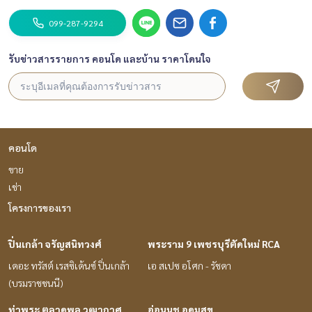
099-287-9294
รับข่าวสารรายการ คอนโด และบ้าน ราคาโดนใจ
คอนโด
ขาย
เช่า
โครงการของเรา
ปิ่นเกล้า จรัญสนิทวงศ์
พระราม 9 เพชรบุรีตัดใหม่ RCA
เดอะ ทรัสต์ เรสซิเด้นซ์ ปิ่นเกล้า
เอ สเปซ อโศก - รัชดา
(บรมราชชนนี)
ท่าพระ ตลาดพลู วุฒากาศ
อ่อนนุช อุดมสุข