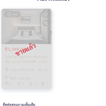
ขาย
฿1,399,000
รีเจ้นท์ โฮม สุขุมวิท 7/2 ห้องดี ทำเล
เด่น ราคาโดน ใกล้รถไฟฟ้า _Do670
บางนา แบริ่ง ลาซาล
241
พื้นที่ : 31.07 ตร.ม.
1
1
6
1
ติดต่อสอบถามเพิ่มเติม