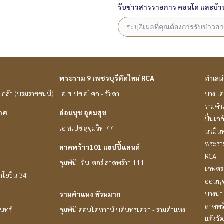
รับข่าวสารรายการ คอนโด และบ้า
พระราม 9 เพชรบุรีตัดใหม่ RCA
ทำเลน
่นเกล้า (บรมราชชนนี)
เอ สเปซ อโศก - รัชดา
บางแค
รามคำ
กาศ
อ่อนนุช อุดมสุข
ปิ่นเก
เอ สเปซ สุขุมวิท 77
นวมินท
พระราม
ลาดพร้าว101 แฮปปี้แลนด์
RCA
ลุมพินี เซ็นเตอร์ ลาดพร้าว 111
เกษตร 
หลโยธิน 34
อ่อนนุ
บางนา 
รามคำแหง หัวหมาก
ลาดพร
ินทร์
ลุมพินี คอนโดทาวน์ บดินทรเดชา - รามคำแหง
แจ้งวั