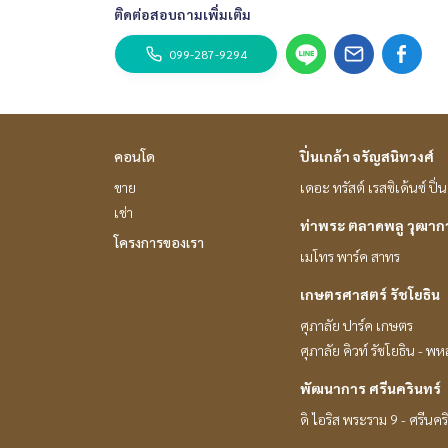
ติดต่อสอบถามเพิ่มเติม
099-287-9294
คอนโด
ปิ่นเกล้า จรัญสนิทวงศ์
ขาย
เดอะ ทรัสต์ เรสซิเด้นซ์ ปิ
เช่า
ท่าพระ ตลาดพลู วุฒา
โครงการของเรา
เมโทร พาร์ค สาทร
เกษตรศาสตร์ รัชโยธิน
ศุภาลัย ปาร์ค เกษตร
ศุภาลัย คิวท์ รัชโยธิน - พ
พัฒนาการ ศรีนครินทร์
ดิ ไอริส พระราม 9 - ศรีนคร