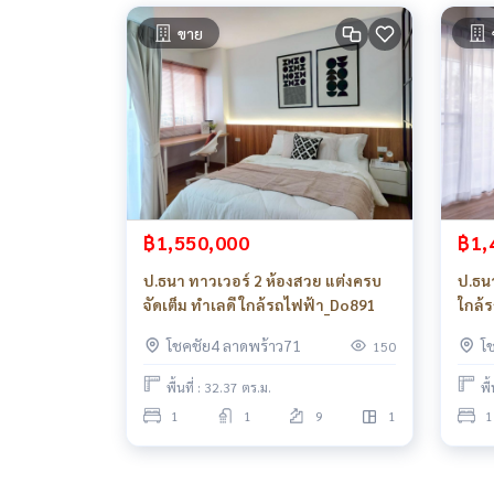
ขาย
฿1,550,000
฿1,
ป.ธนา ทาวเวอร์ 2 ห้องสวย แต่งครบ
ป.ธน
จัดเต็ม ทำเลดี ใกล้รถไฟฟ้า_Do891
ใกล้
โชคชัย4 ลาดพร้าว71
โ
150
พื้นที่ : 32.37 ตร.ม.
พื
1
1
9
1
1