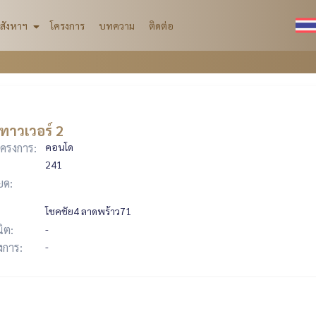
สังหาฯ
โครงการ
บทความ
ติดต่อ
ทาวเวอร์ 2
ครงการ:
คอนโด
241
ยด:
โชคชัย4 ลาดพร้าว71
ิต:
-
รงการ:
-