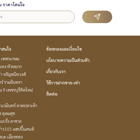
น ราคาโดนใจ
่าสนใจ
ข้อตกลงและเงื่อนไข
 เพชรเกษม
นโยบายความเป็นส่วนตัว
แหง หัวหมาก
เกี่ยวกับเรา
ล้า จรัญสนิทวงศ์
ร์ รามอินทรา
วิธีการฝากขาย-เช่า
 9 เพชรบุรีตัดใหม่
ติดต่อ
นวมินทร์ ลาดปลาเค้า
ช อุดมสุข
แบริ่ง ลาซาล
้าว101 แฮปปี้แลนด์
ฒนะ เมืองทอง