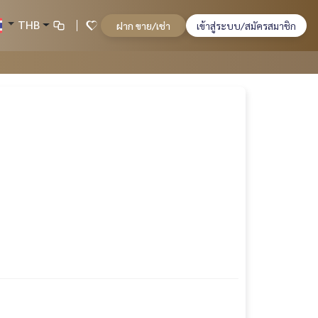
THB
ฝาก ขาย/เช่า
เข้าสู่ระบบ/สมัครสมาชิก