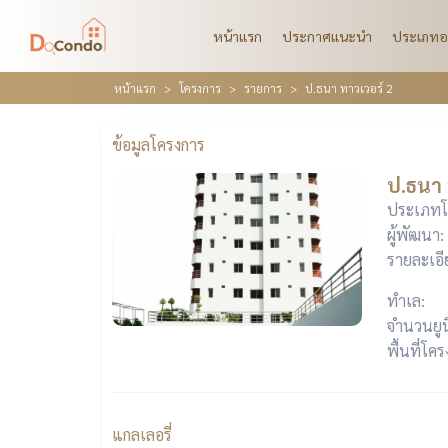
หน้าแรก
ประกาศแนะนำ
ประเภทอ
หน้าแรก
โครงการ
รายการ
ป.ธนา ทาวเวอร์ 2
ข้อมูลโครงการ
ป.ธนา 
ประเภทโ
ผู้พัฒนา:
รายละเอี
ทำเล:
จำนวนยูน
พื้นที่โค
แกลเลอรี่