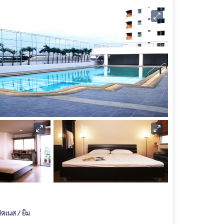
ิตเนส / ยิม