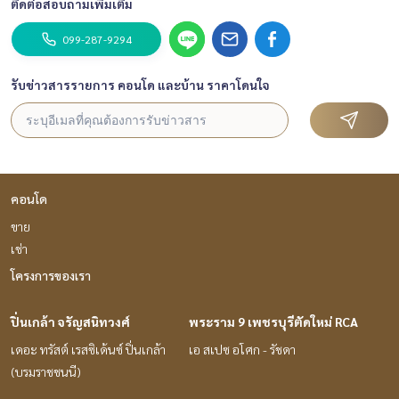
ติดต่อสอบถามเพิ่มเติม
099-287-9294
รับข่าวสารรายการ คอนโด และบ้าน ราคาโดนใจ
คอนโด
ขาย
เช่า
โครงการของเรา
ปิ่นเกล้า จรัญสนิทวงศ์
พระราม 9 เพชรบุรีตัดใหม่ RCA
เดอะ ทรัสต์ เรสซิเด้นซ์ ปิ่นเกล้า
เอ สเปซ อโศก - รัชดา
(บรมราชชนนี)