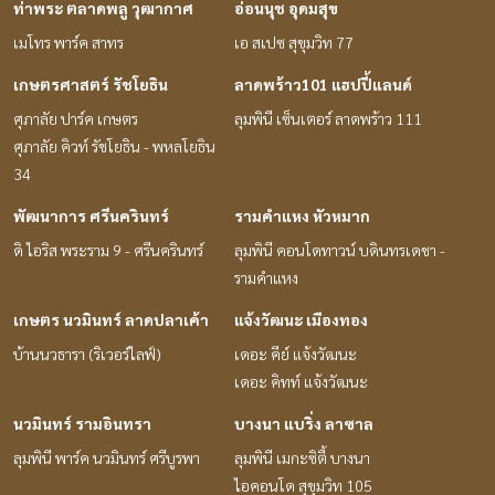
ท่าพระ ตลาดพลู วุฒากาศ
อ่อนนุช อุดมสุข
เมโทร พาร์ค สาทร
เอ สเปซ สุขุมวิท 77
เกษตรศาสตร์ รัชโยธิน
ลาดพร้าว101 แฮปปี้แลนด์
ศุภาลัย ปาร์ค เกษตร
ลุมพินี เซ็นเตอร์ ลาดพร้าว 111
ศุภาลัย คิวท์ รัชโยธิน - พหลโยธิน
34
พัฒนาการ ศรีนครินทร์
รามคำแหง หัวหมาก
ดิ ไอริส พระราม 9 - ศรีนครินทร์
ลุมพินี คอนโดทาวน์ บดินทรเดชา -
รามคำแหง
เกษตร นวมินทร์ ลาดปลาเค้า
แจ้งวัฒนะ เมืองทอง
บ้านนวธารา (ริเวอร์ไลฟ์)
เดอะ คีย์ แจ้งวัฒนะ
เดอะ คิทท์ แจ้งวัฒนะ
นวมินทร์ รามอินทรา
บางนา แบริ่ง ลาซาล
ลุมพินี พาร์ค นวมินทร์ ศรีบูรพา
ลุมพินี เมกะซิตี้ บางนา
ไอคอนโด สุขุมวิท 105