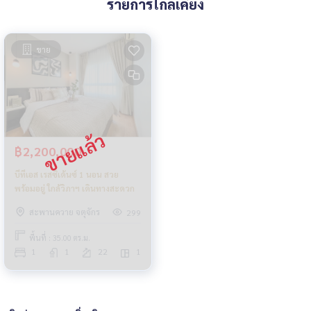
รายการใกล้เคียง
ขาย
฿2,200,000
บีทีเอส เรสซิเด้นซ์ 1 นอน สวย
พร้อมอยู่ ใกล้วิภาฯ เดินทางสะดวก
สะพานควาย จตุจักร
299
พื้นที่ : 35.00 ตร.ม.
1
1
22
1