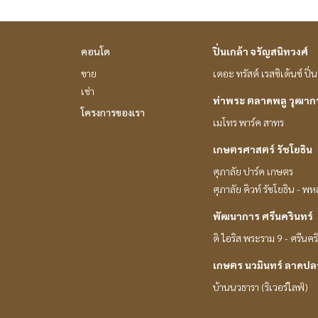
คอนโด
ปิ่นเกล้า จรัญสนิทวงศ์
ขาย
เดอะ ทรัสต์ เรสซิเด้นซ์ ปิ
เช่า
ท่าพระ ตลาดพลู วุฒา
โครงการของเรา
เมโทร พาร์ค สาทร
เกษตรศาสตร์ รัชโยธิน
ศุภาลัย ปาร์ค เกษตร
ศุภาลัย คิวท์ รัชโยธิน - พ
พัฒนาการ ศรีนครินทร์
ดิ ไอริส พระราม 9 - ศรีนคร
เกษตร นวมินทร์ ลาดปล
บ้านนวธารา (ริเวอร์ไลฟ์)