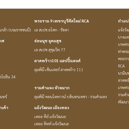
พระราม 9 เพชรบุรีตัดใหม่ RCA
ทำเลน
่นเกล้า (บรมราชชนนี)
เอ สเปซ อโศก - รัชดา
แจ้งวั
บางแค
กาศ
อ่อนนุช อุดมสุข
เกษตร 
เอ สเปซ สุขุมวิท 77
ท่าพร
พระราม
ลาดพร้าว101 แฮปปี้แลนด์
RCA
ลุมพินี เซ็นเตอร์ ลาดพร้าว 111
นวมินท
หลโยธิน 34
ลาดพร
เกษตรศ
รามคำแหง หัวหมาก
รามคำ
ินทร์
ลุมพินี คอนโดทาวน์ บดินทรเดชา - รามคำแหง
พัฒนาก
าเค้า
แจ้งวัฒนะ เมืองทอง
เดอะ คีย์ แจ้งวัฒนะ
เดอะ คิทท์ แจ้งวัฒนะ