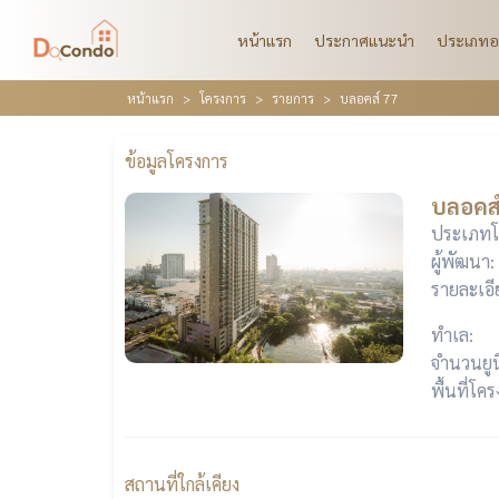
หน้าแรก
ประกาศแนะนำ
ประเภทอ
หน้าแรก
โครงการ
รายการ
บลอคส์ 77
ข้อมูลโครงการ
บลอคส์
ประเภทโ
ผู้พัฒนา:
รายละเอี
ทำเล:
จำนวนยูน
พื้นที่โค
สถานที่ใกล้เคียง