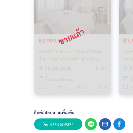
฿2,999,000
฿3,
บลอคส์ 77 Blocs 77 1นอน พร้อมอยู่
บลอคส์ 77 Blocs
ชั้นสูง วิวดี ใกล้รถไฟฟ้า ส่วนกลาง
สวย ห
ครบ_Do587
กลาง
อ่อนนุช อุดมสุข
อ่
319
พื้นที่ : 31.00 ตร.ม.
พื
1
1
22
1
1
ติดต่อสอบถามเพิ่มเติม
099-287-9294