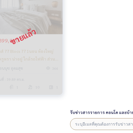
899,000
 77 1นอน ห้องใหญ่
รูหรา น่าอยู่ ใกล้รถไฟฟ้า ส่วน
จัดเต็ม
อนนุช อุดมสุข
366
้นที่ : 39.89 ตร.ม.
1
10
1
รับข่าวสารรายการ คอนโด และบ้า