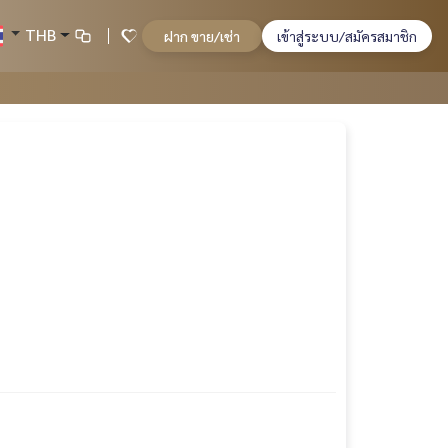
THB
ฝาก ขาย/เช่า
เข้าสู่ระบบ/สมัครสมาชิก