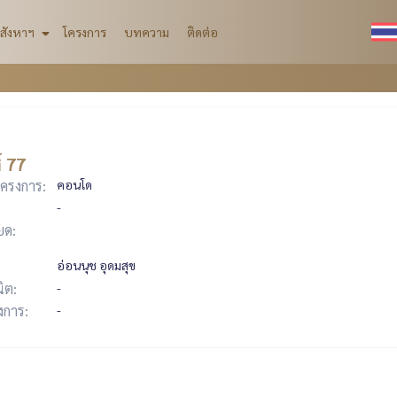
สังหาฯ
โครงการ
บทความ
ติดต่อ
 77
ครงการ:
คอนโด
-
ยด:
อ่อนนุช อุดมสุข
ิต:
-
รงการ:
-