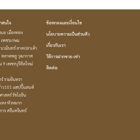
่าสนใจ
ข้อตกลงและเงื่อนไข
ฒนะ เมืองทอง
นโยบายความเป็นส่วนตัว
 เพชรเกษม
เกี่ยวกับเรา
นวมินทร์ ลาดปลาเค้า
ะ ตลาดพลู วุฒากาศ
วิธีการฝากขาย-เช่า
 9 เพชรบุรีตัดใหม่
ติดต่อ
ร์ รามอินทรา
้าว101 แฮปปี้แลนด์
าสตร์ รัชโยธิน
แหง หัวหมาก
าร ศรีนครินทร์