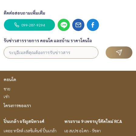
ติดต่อสอบถามเพิ่มเติม
099-287-9294
รับข่าวสารรายการ คอนโด และบ้าน ราคาโดนใจ
คอนโด
ขาย
เช่า
โครงการของเรา
ปิ่นเกล้า จรัญสนิทวงศ์
พระราม 9 เพชรบุรีตัดใหม่ RCA
เดอะ ทรัสต์ เรสซิเด้นซ์ ปิ่นเกล้า
เอ สเปซ อโศก - รัชดา