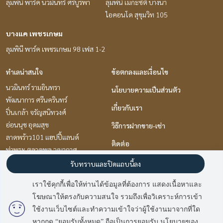
ลุมพินี พาร์ค นวมินทร์ ศรีบูรพา
ลุมพินี เมกะซิตี้ บางนา
ไอคอนโด สุขุมวิท 105
บางแค เพชรเกษม
ลุมพินี พาร์ค เพชรเกษม 98 เฟส 1-2
ทำเลน่าสนใจ
ข้อตกลงและเงื่อนไข
นวมินทร์ รามอินทรา
นโยบายความเป็นส่วนตัว
พัฒนาการ ศรีนครินทร์
เกี่ยวกับเรา
ปิ่นเกล้า จรัญสนิทวงศ์
อ่อนนุช อุดมสุข
วิธีการฝากขาย-เช่า
ลาดพร้าว101 แฮปปี้แลนด์
ติดต่อ
ท่าพระ ตลาดพลู วุฒากาศ
แจ้งวัฒนะ เมืองทอง
รับทราบและปิดแถบนี้ลง
พระราม 9 เพชรบุรีตัดใหม่ RCA
เราใช้คุกกี้เพื่อให้ท่านได้ข้อมูลที่ต้องการ แสดงเนื้อหาและ
บางนา แบริ่ง ลาซาล
โฆษณาให้ตรงกับความสนใจ รวมถึงเพื่อวิเคราะห์การเข้า
รามคำแหง หัวหมาก
ใช้งานเว็บไซต์และทำความเข้าใจว่าผู้ใช้งานมาจากที่ใด
หากกด “ยอมรับทั้งหมด” ถือเป็นการยอมรับ นโยบายของ