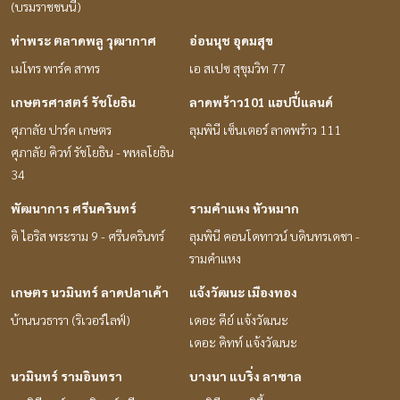
(บรมราชชนนี)
ท่าพระ ตลาดพลู วุฒากาศ
อ่อนนุช อุดมสุข
เมโทร พาร์ค สาทร
เอ สเปซ สุขุมวิท 77
เกษตรศาสตร์ รัชโยธิน
ลาดพร้าว101 แฮปปี้แลนด์
ศุภาลัย ปาร์ค เกษตร
ลุมพินี เซ็นเตอร์ ลาดพร้าว 111
ศุภาลัย คิวท์ รัชโยธิน - พหลโยธิน
34
พัฒนาการ ศรีนครินทร์
รามคำแหง หัวหมาก
ดิ ไอริส พระราม 9 - ศรีนครินทร์
ลุมพินี คอนโดทาวน์ บดินทรเดชา -
รามคำแหง
เกษตร นวมินทร์ ลาดปลาเค้า
แจ้งวัฒนะ เมืองทอง
บ้านนวธารา (ริเวอร์ไลฟ์)
เดอะ คีย์ แจ้งวัฒนะ
เดอะ คิทท์ แจ้งวัฒนะ
นวมินทร์ รามอินทรา
บางนา แบริ่ง ลาซาล