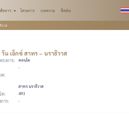
สังหาฯ
โครงการ
บทความ
ติดต่อ
ธิวาส
วัน เอ็กซ์ สาทร – นราธิวาส
ครงการ:
คอนโด
-
ยด:
สาทร นราธิวาส
ิต:
493
รงการ:
-