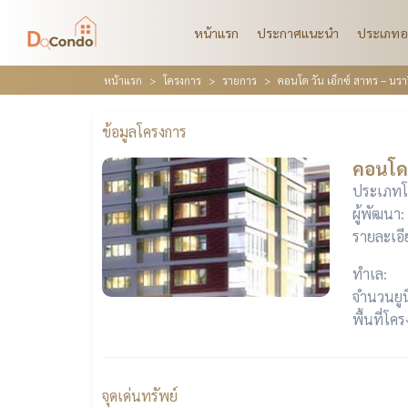
หน้าแรก
ประกาศแนะนำ
ประเภทอ
หน้าแรก
โครงการ
รายการ
คอนโด วัน เอ็กซ์ สาทร – นรา
ข้อมูลโครงการ
คอนโด 
ประเภทโ
ผู้พัฒนา:
รายละเอี
ทำเล:
จำนวนยูน
พื้นที่โค
จุดเด่นทรัพย์