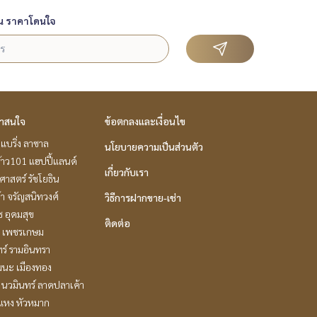
น ราคาโดนใจ
่าสนใจ
ข้อตกลงและเงื่อนไข
แบริ่ง ลาซาล
นโยบายความเป็นส่วนตัว
้าว101 แฮปปี้แลนด์
เกี่ยวกับเรา
าสตร์ รัชโยธิน
ล้า จรัญสนิทวงศ์
วิธีการฝากขาย-เช่า
ช อุดมสุข
ติดต่อ
 เพชรเกษม
ร์ รามอินทรา
ฒนะ เมืองทอง
นวมินทร์ ลาดปลาเค้า
แหง หัวหมาก