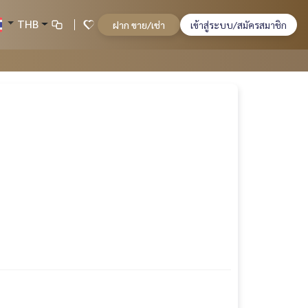
THB
ฝาก ขาย/เช่า
เข้าสู่ระบบ/สมัครสมาชิก