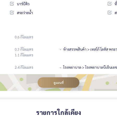
บาร์บีคิว
ท
สระว่ายน้ำ
ส
0.6 กิโลเมตร
0.3 กิโลเมตร
ห้างสรรพสินค้า > เทสโก้ โลตัส พระ
1.1 กิโลเมตร
2.4 กิโลเมตร
โรงพยาบาล > โรงพยาบาลบีเอ็นเอ
ดูแผนที่
รายการใกล้เคียง