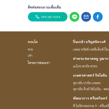
ติดต่อสอบถามเพิ่มเติม
099-287-9294
คอนโด
ปิ่นเกล้า จรัญสนิทวงศ์
ขาย
เดอะ ทรัสต์ เรสซิเด้นซ์ ปิ
เช่า
ท่าพระ ตลาดพลู วุฒา
โครงการของเรา
เมโทร พาร์ค สาทร
เกษตรศาสตร์ รัชโยธิน
ศุภาลัย ปาร์ค เกษตร
ศุภาลัย คิวท์ รัชโยธิน - พ
พัฒนาการ ศรีนครินทร์
ดิ ไอริส พระราม 9 - ศรีนคร