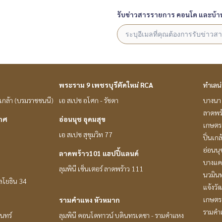
รับข่าวสารรายการ คอนโด และบ้า
พระราม 9 เพชรบุรีตัดใหม่ RCA
ทำเลน
่นเกล้า (บรมราชชนนี)
เอ สเปซ อโศก - รัชดา
บางนา 
ลาดพร
กาศ
อ่อนนุช อุดมสุข
เกษตรศ
เอ สเปซ สุขุมวิท 77
ปิ่นเก
อ่อนนุ
ลาดพร้าว101 แฮปปี้แลนด์
บางแค
ลุมพินี เซ็นเตอร์ ลาดพร้าว 111
นวมินท
หลโยธิน 34
แจ้งวั
เกษตร 
รามคำแหง หัวหมาก
รามคำ
ินทร์
ลุมพินี คอนโดทาวน์ บดินทรเดชา - รามคำแหง