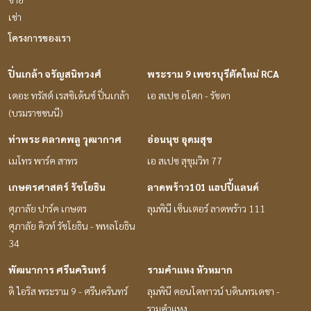
เช่า
โครงการของเรา
ปิ่นเกล้า จรัญสนิทวงศ์
พระราม 9 เพชรบุรีตัดใหม่ RCA
เดอะ ทรัสต์ เรสซิเด้นซ์ ปิ่นเกล้า
เอ สเปซ อโศก - รัชดา
(บรมราชชนนี)
ท่าพระ ตลาดพลู วุฒากาศ
อ่อนนุช อุดมสุข
เมโทร พาร์ค สาทร
เอ สเปซ สุขุมวิท 77
เกษตรศาสตร์ รัชโยธิน
ลาดพร้าว101 แฮปปี้แลนด์
ศุภาลัย ปาร์ค เกษตร
ลุมพินี เซ็นเตอร์ ลาดพร้าว 111
ศุภาลัย คิวท์ รัชโยธิน - พหลโยธิน
34
พัฒนาการ ศรีนครินทร์
รามคำแหง หัวหมาก
ดิ ไอริส พระราม 9 - ศรีนครินทร์
ลุมพินี คอนโดทาวน์ บดินทรเดชา -
รามคำแหง