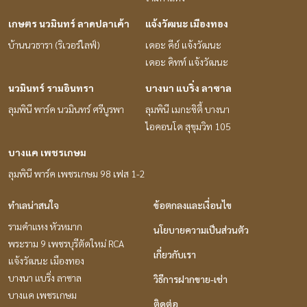
เกษตร นวมินทร์ ลาดปลาเค้า
แจ้งวัฒนะ เมืองทอง
บ้านนวธารา (ริเวอร์ไลฟ์)
เดอะ คีย์ แจ้งวัฒนะ
เดอะ คิทท์ แจ้งวัฒนะ
นวมินทร์ รามอินทรา
บางนา แบริ่ง ลาซาล
ลุมพินี พาร์ค นวมินทร์ ศรีบูรพา
ลุมพินี เมกะซิตี้ บางนา
ไอคอนโด สุขุมวิท 105
บางแค เพชรเกษม
ลุมพินี พาร์ค เพชรเกษม 98 เฟส 1-2
ทำเลน่าสนใจ
ข้อตกลงและเงื่อนไข
รามคำแหง หัวหมาก
นโยบายความเป็นส่วนตัว
พระราม 9 เพชรบุรีตัดใหม่ RCA
เกี่ยวกับเรา
แจ้งวัฒนะ เมืองทอง
บางนา แบริ่ง ลาซาล
วิธีการฝากขาย-เช่า
บางแค เพชรเกษม
ติดต่อ