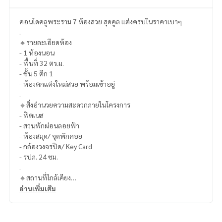
คอนโดคลูพระราม 7 ห้องสวย สุดคูล แต่งครบในราคาเบาๆ
.
🔸รายละเอียดห้อง
- 1 ห้องนอน
- พื้นที่ 32 ตร.ม.
- ชั้น 5 ตึก 1
- ห้องตกแต่งใหม่สวย พร้อมเข้าอยู่
.
🔸สิ่งอำนวยความสะดวกภายในโครงการ
- ฟิตเนส
- สวนพักผ่อนลอยฟ้า
- ห้องสมุด/ จุดพักคอย
- กล้องวงจรปิด/ Key Card
- รปภ. 24 ชม.
.
🔸สถานที่ใกล้เคียง
- การไฟฟ้าฝ่ายผลิต บางกรวย
อ่านเพิ่มเติม
- โรงพยาบาลอนันต์พัฒนา
- โรงพยาบาลเกษมราษฎร์ ประชาชื่น
- โรงพยาบาลยันฮี บางซ่อน