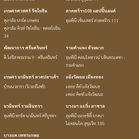
เกษตรศาสตร์ รัชโยธิน
ลาดพร้าว101 แฮปปี้แลนด์
ศุภาลัย ปาร์ค เกษตร
ลุมพินี เซ็นเตอร์ ลาดพร้าว 111
ศุภาลัย คิวท์ รัชโยธิน - พหลโยธิน
34
พัฒนาการ ศรีนครินทร์
รามคำแหง หัวหมาก
ดิ ไอริส พระราม 9 - ศรีนครินทร์
ลุมพินี คอนโดทาวน์ บดินทรเดชา -
รามคำแหง
เกษตร นวมินทร์ ลาดปลาเค้า
แจ้งวัฒนะ เมืองทอง
บ้านนวธารา (ริเวอร์ไลฟ์)
เดอะ คีย์ แจ้งวัฒนะ
เดอะ คิทท์ แจ้งวัฒนะ
นวมินทร์ รามอินทรา
บางนา แบริ่ง ลาซาล
ลุมพินี พาร์ค นวมินทร์ ศรีบูรพา
ลุมพินี เมกะซิตี้ บางนา
ไอคอนโด สุขุมวิท 105
บางแค เพชรเกษม