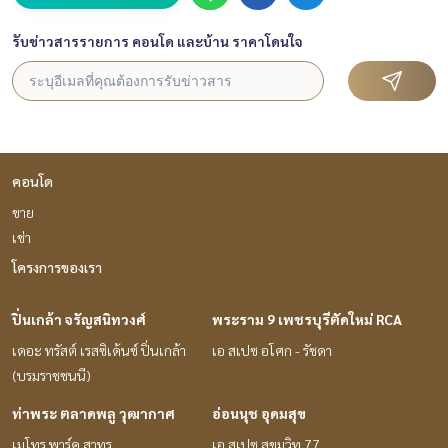
รับข่าวสารรายการ คอนโด และบ้าน ราคาโดนใจ
คอนโด
ขาย
เช่า
โครงการของเรา
ปิ่นเกล้า จรัญสนิทวงศ์
พระราม 9 เพชรบุรีตัดใหม่ RCA
เดอะ ทรัสต์ เรสซิเด้นซ์ ปิ่นเกล้า
เอ สเปซ อโศก - รัชดา
(บรมราชชนนี)
ท่าพระ ตลาดพลู วุฒากาศ
อ่อนนุช อุดมสุข
เมโทร พาร์ค สาทร
เอ สเปซ สุขุมวิท 77