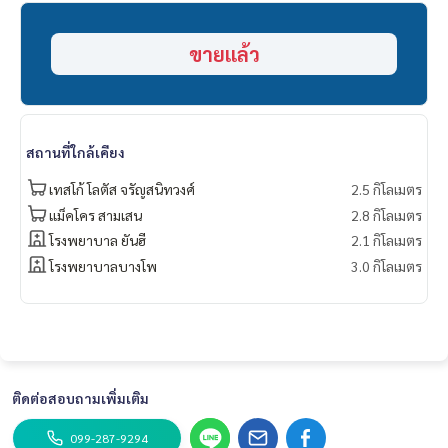
- ตั้ง ฮั่ว เส็ง
- เมเจอร์ ปิ่นเกล้า
ขายแล้ว
- เซ็นทรัล ปิ่นเกล้า
- บิ๊กซี วงศ์สว่าง
===============
ยินดีให้คำปรึกษา ยื่นกู้ให้ฟรี
สนใจติดต่อฟลุ๊ค
099-287-9294
สถานที่ใกล้เคียง
Line Id : @docondo
.
เทสโก้ โลตัส จรัญสนิทวงศ์
2.5 กิโลเมตร
อยากดูคอนโด ต้องที่
แม็คโคร สามเสน
2.8 กิโลเมตร
DoCondo.com
โรงพยาบาล ยันฮี
2.1 กิโลเมตร
โรงพยาบาลบางโพ
3.0 กิโลเมตร
ติดต่อสอบถามเพิ่มเติม
099-287-9294