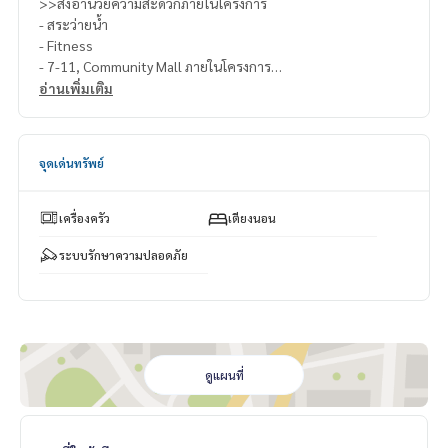
>>สิ่งอำนวยความสะดวกภายในโครงการ
- สระว่ายน้ำ
- Fitness
- 7-11, Community Mall ภายในโครงการ
- โถงต้อนรับแต่ละอาคาร
อ่านเพิ่มเติม
- ห้องจดหมาย
- สวนพักผ่อน
- ระบบ Keay Card ควบคุมการเข้า-ออกโครงการ
จุดเด่นทรัพย์
- ระบบกล้องวงจรปิด CCTV โดยรอบภายในอาคาร
- พนักงานรักษาความปลอดภัย 24 ชม.
.
เครื่องครัว
เตียงนอน
>>สถานที่ใกล้เคียง
- MRT พระราม9
ระบบรักษาความปลอดภัย
- Central พระราม 9
- Fortune พระราม 9
- โรงเรียน สาธิต มศว ประสานมิตร
- มหาวิทยาลัยศรีนครินทรวิโรฒ ประสานมิตร
- โรงพยาบาลพระราม 9
ดูแผนที่
- โรงพยาบาลปิยเวท
===============
สนใจติดต่อฟลุ๊ค
099-287-9294
Line Id : @docondo