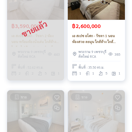
฿3,590,000
฿2,600,000
เอ สเปซ อโศก - รัชดา 2 ห้อง
เอ สเปซ อโศก - รัชดา 1 นอน
นอน พร้อมห้องนั่งเล่น ใกล้ห้าง
ห้องสวย ละมุน ใกล้ห้าง ใกล้
ใกล้รถไฟฟ้า แต่งสวย ทำเลดี
รถไฟฟ้า_Do703
พระราม 9 เพชรบุรี
พระราม 9 เพชรบุรี
443
385
ตัดใหม่ RCA
ตัดใหม่ RCA
พื้นที่ : 52.62 ตร.ม.
พื้นที่ : 35.50 ตร.ม.
2
2
5
1
1
1
5
1
ขาย
ขาย