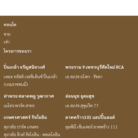
คอนโด
ขาย
เช่า
โครงการของเรา
ปิ่นเกล้า จรัญสนิทวงศ์
พระราม 9 เพชรบุรีตัดใหม่ RCA
เดอะ ทรัสต์ เรสซิเด้นซ์ ปิ่นเกล้า
เอ สเปซ อโศก - รัชดา
(บรมราชชนนี)
ท่าพระ ตลาดพลู วุฒากาศ
อ่อนนุช อุดมสุข
เมโทร พาร์ค สาทร
เอ สเปซ สุขุมวิท 77
เกษตรศาสตร์ รัชโยธิน
ลาดพร้าว101 แฮปปี้แลนด์
ศุภาลัย ปาร์ค เกษตร
ลุมพินี เซ็นเตอร์ ลาดพร้าว 111
ศุภาลัย คิวท์ รัชโยธิน - พหลโยธิน