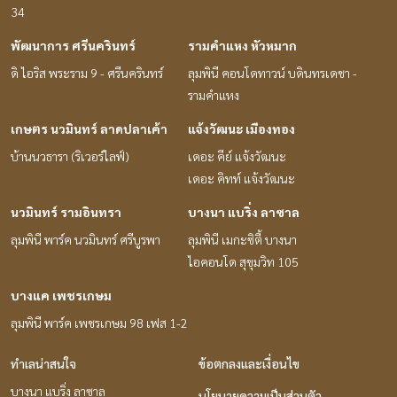
34
พัฒนาการ ศรีนครินทร์
รามคำแหง หัวหมาก
ดิ ไอริส พระราม 9 - ศรีนครินทร์
ลุมพินี คอนโดทาวน์ บดินทรเดชา -
รามคำแหง
เกษตร นวมินทร์ ลาดปลาเค้า
แจ้งวัฒนะ เมืองทอง
บ้านนวธารา (ริเวอร์ไลฟ์)
เดอะ คีย์ แจ้งวัฒนะ
เดอะ คิทท์ แจ้งวัฒนะ
นวมินทร์ รามอินทรา
บางนา แบริ่ง ลาซาล
ลุมพินี พาร์ค นวมินทร์ ศรีบูรพา
ลุมพินี เมกะซิตี้ บางนา
ไอคอนโด สุขุมวิท 105
บางแค เพชรเกษม
ลุมพินี พาร์ค เพชรเกษม 98 เฟส 1-2
ทำเลน่าสนใจ
ข้อตกลงและเงื่อนไข
บางนา แบริ่ง ลาซาล
นโยบายความเป็นส่วนตัว