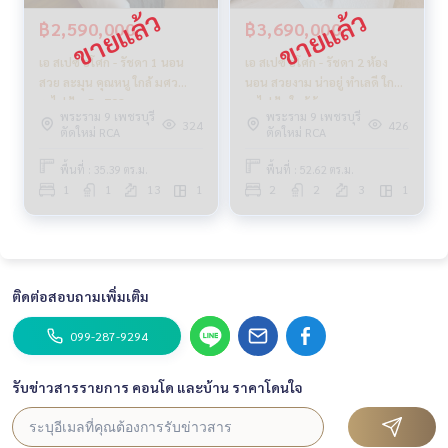
฿2,590,000
฿3,690,000
เอ สเปซ อโศก - รัชดา 1 นอน
เอ สเปซ อโศก - รัชดา 2 ห้อง
สวย ละมุน คุณหนู ใกล้ มศว
นอน สวยงาม น่าอยู่ ทำเลดี ใกล้
รถไฟฟ้า _Do708
รถไฟฟ้า ใกล้ห้าง
พระราม 9 เพชรบุรี
พระราม 9 เพชรบุรี
324
426
ตัดใหม่ RCA
ตัดใหม่ RCA
พื้นที่ : 35.39 ตร.ม.
พื้นที่ : 52.62 ตร.ม.
1
1
13
1
2
2
3
1
ติดต่อสอบถามเพิ่มเติม
099-287-9294
รับข่าวสารรายการ คอนโด และบ้าน ราคาโดนใจ