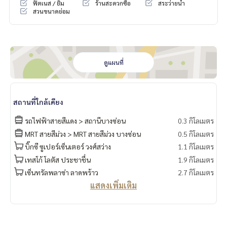
ฟิตเนส / ยิม
ร้านสะดวกซื้อ
สระว่ายน้ำ
DoCondo.com
สวนขนาดย่อม
ดูแผนที่
สถานที่ใกล้เคียง
รถไฟฟ้าสายสีแดง > สถานีบางซ่อน
0.3 กิโลเมตร
MRT สายสีม่วง > MRT สายสีม่วง บางซ่อน
0.5 กิโลเมตร
บิ๊กซี ซูเปอร์เซ็นเตอร์ วงศ์สว่าง
1.1 กิโลเมตร
เทสโก้ โลตัส ประชาชื่น
1.9 กิโลเมตร
เซ็นทรัลพลาซ่า ลาดพร้าว
2.7 กิโลเมตร
แสดงเพิ่มเติม