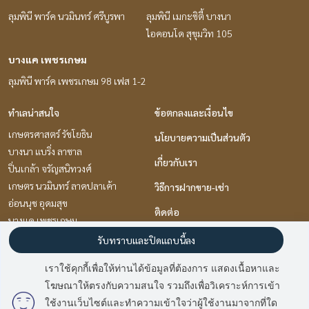
ลุมพินี พาร์ค นวมินทร์ ศรีบูรพา
ลุมพินี เมกะซิตี้ บางนา
ไอคอนโด สุขุมวิท 105
บางแค เพชรเกษม
ลุมพินี พาร์ค เพชรเกษม 98 เฟส 1-2
ทำเลน่าสนใจ
ข้อตกลงและเงื่อนไข
เกษตรศาสตร์ รัชโยธิน
นโยบายความเป็นส่วนตัว
บางนา แบริ่ง ลาซาล
เกี่ยวกับเรา
ปิ่นเกล้า จรัญสนิทวงศ์
เกษตร นวมินทร์ ลาดปลาเค้า
วิธีการฝากขาย-เช่า
อ่อนนุช อุดมสุข
ติดต่อ
บางแค เพชรเกษม
พระราม 9 เพชรบุรีตัดใหม่ RCA
รับทราบและปิดแถบนี้ลง
แจ้งวัฒนะ เมืองทอง
เราใช้คุกกี้เพื่อให้ท่านได้ข้อมูลที่ต้องการ แสดงเนื้อหาและ
นวมินทร์ รามอินทรา
โฆษณาให้ตรงกับความสนใจ รวมถึงเพื่อวิเคราะห์การเข้า
มี
2
คนกำลังดูประกาศนี้
ท่าพระ ตลาดพลู วุฒากาศ
ใช้งานเว็บไซต์และทำความเข้าใจว่าผู้ใช้งานมาจากที่ใด