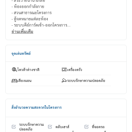
- ห้องออกกำลังกาย
- สวนสาธารณะโครงการ
- ตู้จดหมายแต่ละห้อง
- ระบบคีย์การ์ดเข้า-ออกโครงการ
- ระบบกล้อง CCTV ของอาคาร
อ่านเพิ่มเติม
- พนักงานรักษาความปลอดภัย 24 ชม.
.
>>สถานที่ใกล้เคียง
จุดเด่นทรัพย์
- สถานีรถไฟฟ้าใต้ดินบางซ่อน 2 นาที
- ใกล้สถานีรถไฟบางซื่อ
- จุดขึ้น-ลงทางด่วนประชาชื่น, กำแพงเพชร 2
โควต้าต่างชาติ
เครื่องครัว
- ห้างบิ๊กซี วงศ์สว่าง
- โรงพยาบาลเกษมราษฎร์ ประชาชื่น
เตียงนอน
ระบบรักษาความปลอดภัย
- วัดเสมียนนารี
- โรงพยาบาลศรีธัญญา
- ร้านอาหารนิตยาไก่ย่าง
===============
สิ่งอำนวยความสะดวกในโครงการ
สนใจติดต่อฟลุ๊ค
099-287-9294
Line Id : @docondo
.
ระบบรักษาความ
คลับเฮาส์
ที่จอดรถ
ปลอดภัย
อยากดูคอนโด ต้องที่