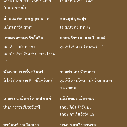
เดอะ ทรัสต์ เรสซิเด้นซ์ ปิ่นเกล้า
เอ สเปซ อโศก - รัชดา
(บรมราชชนนี)
ท่าพระ ตลาดพลู วุฒากาศ
อ่อนนุช อุดมสุข
เมโทร พาร์ค สาทร
เอ สเปซ สุขุมวิท 77
เกษตรศาสตร์ รัชโยธิน
ลาดพร้าว101 แฮปปี้แลนด์
ศุภาลัย ปาร์ค เกษตร
ลุมพินี เซ็นเตอร์ ลาดพร้าว 111
ศุภาลัย คิวท์ รัชโยธิน - พหลโยธิน
34
พัฒนาการ ศรีนครินทร์
รามคำแหง หัวหมาก
ดิ ไอริส พระราม 9 - ศรีนครินทร์
ลุมพินี คอนโดทาวน์ บดินทรเดชา -
รามคำแหง
เกษตร นวมินทร์ ลาดปลาเค้า
แจ้งวัฒนะ เมืองทอง
บ้านนวธารา (ริเวอร์ไลฟ์)
เดอะ คีย์ แจ้งวัฒนะ
เดอะ คิทท์ แจ้งวัฒนะ
นวมินทร์ รามอินทรา
บางนา แบริ่ง ลาซาล