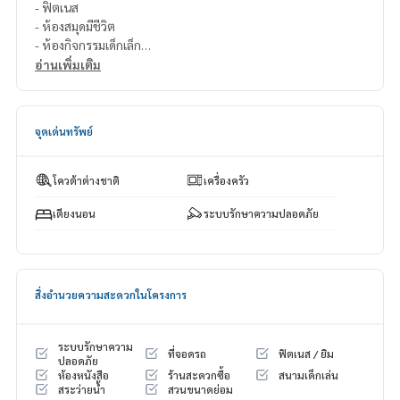
- ฟิตเนส
- ห้องสมุดมีชีวิต
- ห้องกิจกรรมเด็กเล็ก
- สวนออกกำลังกายกลางแจ้ง
อ่านเพิ่มเติม
- ทางวิ่งออกกำลังกายกลางแจ้ง
- สนามเด็กเล่น,
- สระว่ายน้ำ
จุดเด่นทรัพย์
- ห้องออกกำลังกาย
- รปภ.&CCTV
.
โควต้าต่างชาติ
เครื่องครัว
>>สถานที่ใกล้เคียง
-MRTบางแค
เตียงนอน
ระบบรักษาความปลอดภัย
- เดอะมอลล์ บางแค
- ซีคอน บางแค
- เทสโก้ โลตัส บางแค
- บิ๊กซี เพชรเกษม
สิ่งอำนวยความสะดวกในโครงการ
- เมเจอร์ เพชรเกษม
- โรงพยาบาลเกษมราษฎร์ บางแค
- โรงพยาบาลพญาไท 3
ระบบรักษาความ
ที่จอดรถ
ฟิตเนส / ยิม
ปลอดภัย
===============
ห้องหนังสือ
ร้านสะดวกซื้อ
สนามเด็กเล่น
สนใจติดต่อฟลุ๊ค
099-287-9294
สระว่ายน้ำ
สวนขนาดย่อม