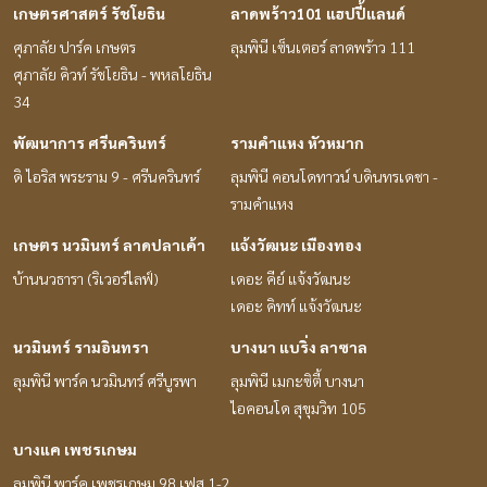
เกษตรศาสตร์ รัชโยธิน
ลาดพร้าว101 แฮปปี้แลนด์
ศุภาลัย ปาร์ค เกษตร
ลุมพินี เซ็นเตอร์ ลาดพร้าว 111
ศุภาลัย คิวท์ รัชโยธิน - พหลโยธิน
34
พัฒนาการ ศรีนครินทร์
รามคำแหง หัวหมาก
ดิ ไอริส พระราม 9 - ศรีนครินทร์
ลุมพินี คอนโดทาวน์ บดินทรเดชา -
รามคำแหง
เกษตร นวมินทร์ ลาดปลาเค้า
แจ้งวัฒนะ เมืองทอง
บ้านนวธารา (ริเวอร์ไลฟ์)
เดอะ คีย์ แจ้งวัฒนะ
เดอะ คิทท์ แจ้งวัฒนะ
นวมินทร์ รามอินทรา
บางนา แบริ่ง ลาซาล
ลุมพินี พาร์ค นวมินทร์ ศรีบูรพา
ลุมพินี เมกะซิตี้ บางนา
ไอคอนโด สุขุมวิท 105
บางแค เพชรเกษม
ลุมพินี พาร์ค เพชรเกษม 98 เฟส 1-2