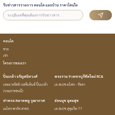
รับข่าวสารรายการ คอนโด และบ้าน ราคาโดนใจ
คอนโด
ขาย
เช่า
โครงการของเรา
ปิ่นเกล้า จรัญสนิทวงศ์
พระราม 9 เพชรบุรีตัดใหม่ RCA
เดอะ ทรัสต์ เรสซิเด้นซ์ ปิ่นเกล้า
เอ สเปซ อโศก - รัชดา
(บรมราชชนนี)
ท่าพระ ตลาดพลู วุฒากาศ
อ่อนนุช อุดมสุข
เมโทร พาร์ค สาทร
เอ สเปซ สุขุมวิท 77