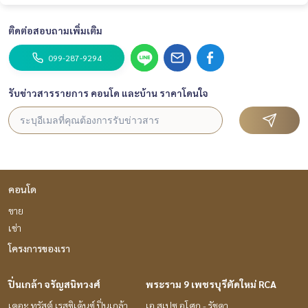
ติดต่อสอบถามเพิ่มเติม
099-287-9294
รับข่าวสารรายการ คอนโด และบ้าน ราคาโดนใจ
คอนโด
ขาย
เช่า
โครงการของเรา
ปิ่นเกล้า จรัญสนิทวงศ์
พระราม 9 เพชรบุรีตัดใหม่ RCA
เดอะ ทรัสต์ เรสซิเด้นซ์ ปิ่นเกล้า
เอ สเปซ อโศก - รัชดา