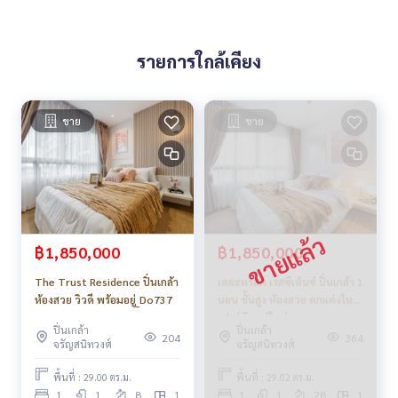
รายการใกล้เคียง
ขาย
ขาย
฿1,850,000
฿1,850,000
The Trust Residence ปิ่นเกล้า
เดอะทรัสต์ เรสซิเด้นซ์ ปิ่นเกล้า 1
ห้องสวย วิวดี พร้อมอยู่_Do737
นอน ชั้นสูง ห้องสวย ตกแต่งใหม่
เฟอร์นิเจอร์ใหม่ครบชุด
ปิ่นเกล้า
ปิ่นเกล้า
204
364
จรัญสนิทวงศ์
จรัญสนิทวงศ์
พื้นที่ : 29.00 ตร.ม.
พื้นที่ : 29.02 ตร.ม.
1
1
8
1
1
1
28
1