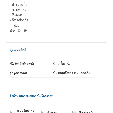
- สระว่ายน้ำ
- สวนหย่อม
- ฟิตเนส
- ลิฟคีย์การ์ด
- รปภ.
- กล้องวงจรปิดโครงการ
อ่านเพิ่มเติม
- ที่จอดรถยนต์
.
>>สถานที่ใกล้เคียง
จุดเด่นทรัพย์
- MRT บางยี่ขัน (5นาที)
- Central ปิ่นเกล้า
- Major ปิ่นเกล้า
โควต้าต่างชาติ
เครื่องครัว
- The sense ปิ่นเกล้า
- Food land
เตียงนอน
ระบบรักษาความปลอดภัย
- ช่างชุ่ย
- โรงพยาบาลเจ้าพระยา
===============
สนใจติดต่อฟลุ๊ค
099-287-9294
สิ่งอำนวยความสะดวกในโครงการ
Line Id : @docondo
.
อยากดูคอนโด ต้องที่
ระบบรักษาความ
ที่จอดรถ
ฟิตเนส / ยิม