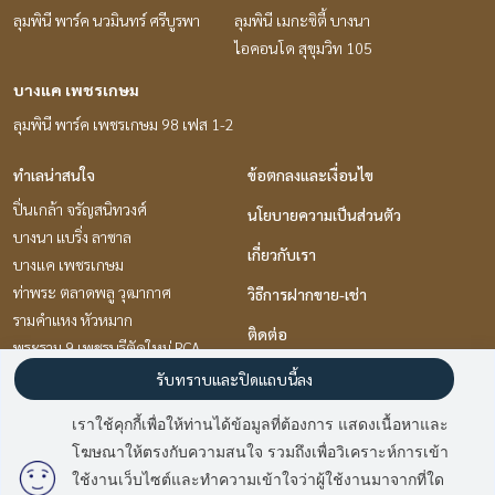
ลุมพินี พาร์ค นวมินทร์ ศรีบูรพา
ลุมพินี เมกะซิตี้ บางนา
ไอคอนโด สุขุมวิท 105
บางแค เพชรเกษม
ลุมพินี พาร์ค เพชรเกษม 98 เฟส 1-2
ทำเลน่าสนใจ
ข้อตกลงและเงื่อนไข
ปิ่นเกล้า จรัญสนิทวงศ์
นโยบายความเป็นส่วนตัว
บางนา แบริ่ง ลาซาล
เกี่ยวกับเรา
บางแค เพชรเกษม
ท่าพระ ตลาดพลู วุฒากาศ
วิธีการฝากขาย-เช่า
รามคำแหง หัวหมาก
ติดต่อ
พระราม 9 เพชรบุรีตัดใหม่ RCA
ลาดพร้าว101 แฮปปี้แลนด์
รับทราบและปิดแถบนี้ลง
เกษตรศาสตร์ รัชโยธิน
เราใช้คุกกี้เพื่อให้ท่านได้ข้อมูลที่ต้องการ แสดงเนื้อหาและ
อ่อนนุช อุดมสุข
โฆษณาให้ตรงกับความสนใจ รวมถึงเพื่อวิเคราะห์การเข้า
มี
2
คนกำลังดูประกาศนี้
พัฒนาการ ศรีนครินทร์
ใช้งานเว็บไซต์และทำความเข้าใจว่าผู้ใช้งานมาจากที่ใด