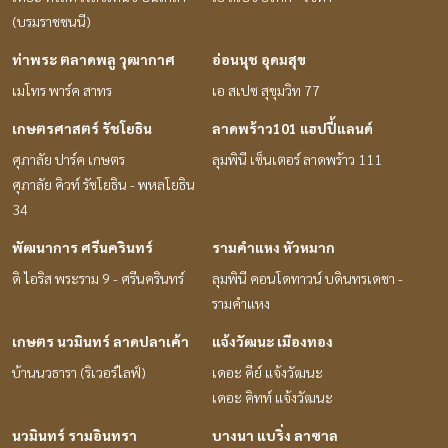
(บรมราชชนนี)
ท่าพระ ตลาดพลู วุฒากาศ
อ่อนนุช อุดมสุข
เมโทร พาร์ค สาทร
เอ สเปซ สุขุมวิท 77
เกษตรศาสตร์ รัชโยธิน
ลาดพร้าว101 แฮปปี้แลนด์
ศุภาลัย ปาร์ค เกษตร
ลุมพินี เซ็นเตอร์ ลาดพร้าว 111
ศุภาลัย คิวท์ รัชโยธิน - พหลโยธิน
34
พัฒนาการ ศรีนครินทร์
รามคำแหง หัวหมาก
ดิ ไอริส พระราม 9 - ศรีนครินทร์
ลุมพินี คอนโดทาวน์ บดินทรเดชา -
รามคำแหง
เกษตร นวมินทร์ ลาดปลาเค้า
แจ้งวัฒนะ เมืองทอง
บ้านนวธารา (ริเวอร์ไลฟ์)
เดอะ คีย์ แจ้งวัฒนะ
เดอะ คิทท์ แจ้งวัฒนะ
นวมินทร์ รามอินทรา
บางนา แบริ่ง ลาซาล