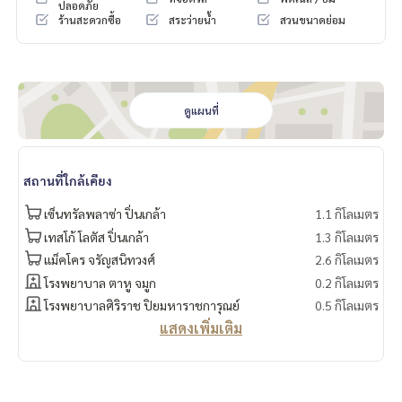
ปลอดภัย
DoCondo.com
ร้านสะดวกซื้อ
สระว่ายน้ำ
สวนขนาดย่อม
ดูแผนที่
สถานที่ใกล้เคียง
เซ็นทรัลพลาซ่า ปิ่นเกล้า
1.1 กิโลเมตร
เทสโก้ โลตัส ปิ่นเกล้า
1.3 กิโลเมตร
แม็คโคร จรัญสนิทวงศ์
2.6 กิโลเมตร
โรงพยาบาล ตาหู จมูก
0.2 กิโลเมตร
โรงพยาบาลศิริราช ปิยมหาราชการุณย์
0.5 กิโลเมตร
แสดงเพิ่มเติม