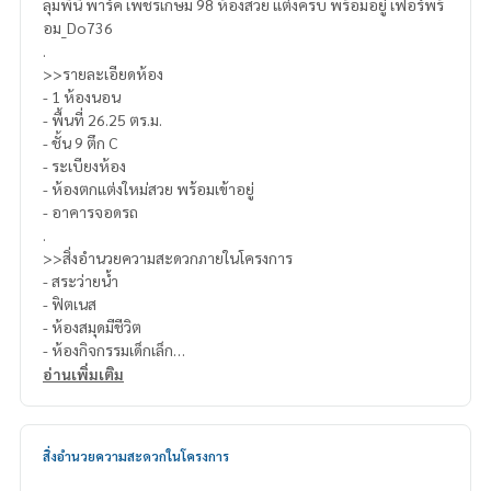
ลุมพินี พาร์ค เพชรเกษม 98 ห้องสวย แต่งครบ พร้อมอยู่ เฟอร์พร้
อม_Do736
.
>>รายละเอียดห้อง
- 1 ห้องนอน
- พื้นที่ 26.25 ตร.ม.
- ชั้น 9 ตึก C
- ระเบียงห้อง
- ห้องตกแต่งใหม่สวย พร้อมเข้าอยู่
- อาคารจอดรถ
.
>>สิ่งอำนวยความสะดวกภายในโครงการ
- สระว่ายน้ำ
- ฟิตเนส
- ห้องสมุดมีชีวิต
- ห้องกิจกรรมเด็กเล็ก
- สวนออกกำลังกายกลางแจ้ง
อ่านเพิ่มเติม
- ทางวิ่งออกกำลังกายกลางแจ้ง
- สนามเด็กเล่น,
- สระว่ายน้ำ
สิ่งอำนวยความสะดวกในโครงการ
- ห้องออกกำลังกาย
- รปภ.&CCTV