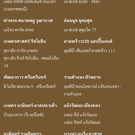
เดอะ ทรัสต์ เรสซิเด้นซ์ ปิ่นเกล้า
เอ สเปซ อโศก - รัชดา
(บรมราชชนนี)
ท่าพระ ตลาดพลู วุฒากาศ
อ่อนนุช อุดมสุข
เมโทร พาร์ค สาทร
เอ สเปซ สุขุมวิท 77
เกษตรศาสตร์ รัชโยธิน
ลาดพร้าว101 แฮปปี้แลนด์
ศุภาลัย ปาร์ค เกษตร
ลุมพินี เซ็นเตอร์ ลาดพร้าว 111
ศุภาลัย คิวท์ รัชโยธิน - พหลโยธิน
34
พัฒนาการ ศรีนครินทร์
รามคำแหง หัวหมาก
ดิ ไอริส พระราม 9 - ศรีนครินทร์
ลุมพินี คอนโดทาวน์ บดินทรเดชา -
รามคำแหง
เกษตร นวมินทร์ ลาดปลาเค้า
แจ้งวัฒนะ เมืองทอง
บ้านนวธารา (ริเวอร์ไลฟ์)
เดอะ คีย์ แจ้งวัฒนะ
เดอะ คิทท์ แจ้งวัฒนะ
นวมินทร์ รามอินทรา
บางนา แบริ่ง ลาซาล