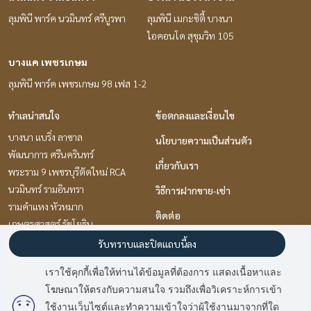
ลุมพินี พาร์ค นวมินทร์ ศรีบูรพา
ลุมพินี เมกะซิตี้ บางนา
ไอคอนโด สุขุมวิท 105
บางแค เพชรเกษม
ลุมพินี พาร์ค เพชรเกษม 98 เฟส 1-2
ทำเลน่าสนใจ
ข้อตกลงและเงื่อนไข
บางนา แบริ่ง ลาซาล
นโยบายความเป็นส่วนตัว
พัฒนาการ ศรีนครินทร์
เกี่ยวกับเรา
พระราม 9 เพชรบุรีตัดใหม่ RCA
นวมินทร์ รามอินทรา
วิธีการฝากขาย-เช่า
รามคำแหง หัวหมาก
ติดต่อ
เกษตรศาสตร์ รัชโยธิน
เกษตร นวมินทร์ ลาดปลาเค้า
รับทราบและปิดแถบนี้ลง
แจ้งวัฒนะ เมืองทอง
เราใช้คุกกี้เพื่อให้ท่านได้ข้อมูลที่ต้องการ แสดงเนื้อหาและ
ท่าพระ ตลาดพลู วุฒากาศ
โฆษณาให้ตรงกับความสนใจ รวมถึงเพื่อวิเคราะห์การเข้า
อ่อนนุช อุดมสุข
มี
2
คนกำลังดูประกาศนี้
ใช้งานเว็บไซต์และทำความเข้าใจว่าผู้ใช้งานมาจากที่ใด