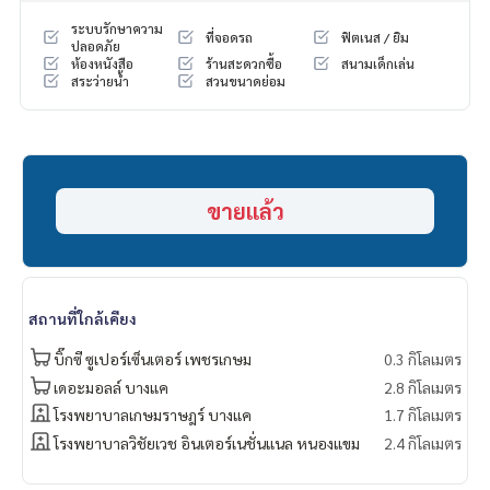
.
ระบบรักษาความ
ที่จอดรถ
ฟิตเนส / ยิม
>>สถานที่ใกล้เคียง
ปลอดภัย
ห้องหนังสือ
ร้านสะดวกซื้อ
สนามเด็กเล่น
-MRTบางแค
สระว่ายน้ำ
สวนขนาดย่อม
- เดอะมอลล์ บางแค
- ซีคอน บางแค
- เทสโก้ โลตัส บางแค
- บิ๊กซี เพชรเกษม
- เมเจอร์ เพชรเกษม
- โรงพยาบาลเกษมราษฎร์ บางแค
ขายแล้ว
- โรงพยาบาลพญาไท 3
===============
สนใจติดต่อฟลุ๊ค
099-287-9294
Line Id : FL9294
สถานที่ใกล้เคียง
.
อยากดูคอนโด ต้องที่
บิ๊กซี ซูเปอร์เซ็นเตอร์ เพชรเกษม
0.3 กิโลเมตร
DoCondo.com
เดอะมอลล์ บางแค
2.8 กิโลเมตร
>>>>>>>>>
โรงพยาบาลเกษมราษฎร์ บางแค
1.7 กิโลเมตร
1,550,000
โรงพยาบาลวิชัยเวช อินเตอร์เนชั่นแนล หนองแขม
2.4 กิโลเมตร