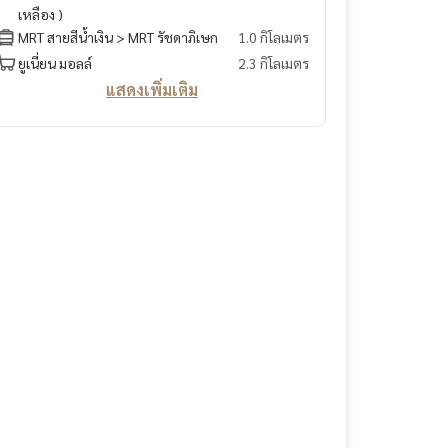
เหลือง )
MRT สายสีน้ำเงิน > MRT รัชดาภิเษก
1.0 กิโลเมตร
ยูเนี่ยน มอลล์
2.3 กิโลเมตร
แสดงเพิ่มเติม