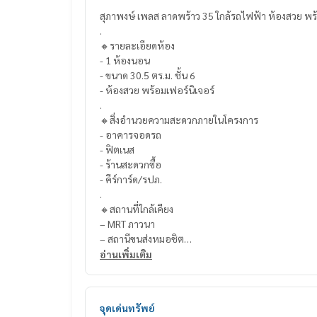
สุภาพงษ์ เพลส ลาดพร้าว 35 ใกล้รถไฟฟ้า ห้องสวย พร
.
🔸รายละเอียดห้อง
- 1 ห้องนอน
- ขนาด 30.5 ตร.ม. ชั้น 6
- ห้องสวย พร้อมเฟอร์นิเจอร์
.
🔸สิ่งอำนวยความสะดวกภายในโครงการ
- อาคารจอดรถ
- ฟิตเนส
- ร้านสะดวกซื้อ
- คีร์การ์ด/รปภ.
.
🔸สถานที่ใกล้เคียง
– MRT ภาวนา
– สถานีขนส่งหมอชิต
– Union Mall
อ่านเพิ่มเติม
– Central ลาดพร้าว
– เทสโก้ โลตัส
– บิ๊กซี เอ็กซ์ตร้า ลาดพร้าว 2
จุดเด่นทรัพย์
– สวนลุมไนท์บาซาร์ รัชดาภิเษก