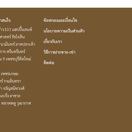
่าสนใจ
ข้อตกลงและเงื่อนไข
้าว101 แฮปปี้แลนด์
นโยบายความเป็นส่วนตัว
าสตร์ รัชโยธิน
เกี่ยวกับเรา
นวมินทร์ ลาดปลาเค้า
าร ศรีนครินทร์
วิธีการฝากขาย-เช่า
 9 เพชรบุรีตัดใหม่
ติดต่อ
 เพชรเกษม
ร์ รามอินทรา
ล้า จรัญสนิทวงศ์
แบริ่ง ลาซาล
ะ ตลาดพลู วุฒากาศ