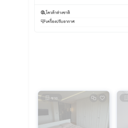
– ตลาดนัดจตุจักร
– สวนรถไฟ
โควต้าต่างชาติ
– สวนจตุจักร
เครื่องปรับอากาศ
– JJ Mall
===============
สนใจติดต่อฟลุ๊ค
099-287-9294
Line Id : @docondo
.
อยากดูคอนโด ต้องที่
DoCondo.com
ขาย