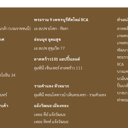
พระราม 9 เพชรบุรีตัดใหม่ RCA
ทำเลน
่นเกล้า (บรมราชชนนี)
เอ สเปซ อโศก - รัชดา
ลาดพร
เกษตรศ
กาศ
อ่อนนุช อุดมสุข
เกษตร 
เอ สเปซ สุขุมวิท 77
พัฒนาก
พระราม
ลาดพร้าว101 แฮปปี้แลนด์
RCA
ลุมพินี เซ็นเตอร์ ลาดพร้าว 111
บางแค
หลโยธิน 34
นวมินท
ปิ่นเก
รามคำแหง หัวหมาก
บางนา 
ินทร์
ลุมพินี คอนโดทาวน์ บดินทรเดชา - รามคำแหง
ท่าพร
าเค้า
แจ้งวัฒนะ เมืองทอง
เดอะ คีย์ แจ้งวัฒนะ
เดอะ คิทท์ แจ้งวัฒนะ