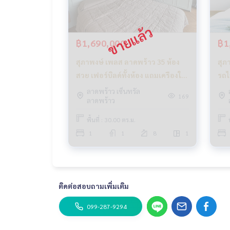
฿1,690,000
฿1
สุภาพงษ์ เพลส ลาดพร้าว 35 ห้อง
สุภ
สวย เฟอร์บิลด์ทั้งห้อง แถมเครืองใช้
รถไ
ไฟฟ้า ใกล้รถไฟฟ้า_Do763
ลาดพร้าว เซ็นทรัล
169
ลาดพร้าว
พื้นที่ : 30.00 ตร.ม.
1
1
8
1
ติดต่อสอบถามเพิ่มเติม
099-287-9294