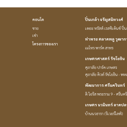
คอนโด
ปิ่นเกล้า จรัญสนิทวงศ์
ขาย
เดอะ ทรัสต์ เรสซิเด้นซ์ ปิ
เช่า
ท่าพระ ตลาดพลู วุฒา
โครงการของเรา
เมโทร พาร์ค สาทร
เกษตรศาสตร์ รัชโยธิน
ศุภาลัย ปาร์ค เกษตร
ศุภาลัย คิวท์ รัชโยธิน - พ
พัฒนาการ ศรีนครินทร์
ดิ ไอริส พระราม 9 - ศรีนคร
เกษตร นวมินทร์ ลาดปล
บ้านนวธารา (ริเวอร์ไลฟ์)