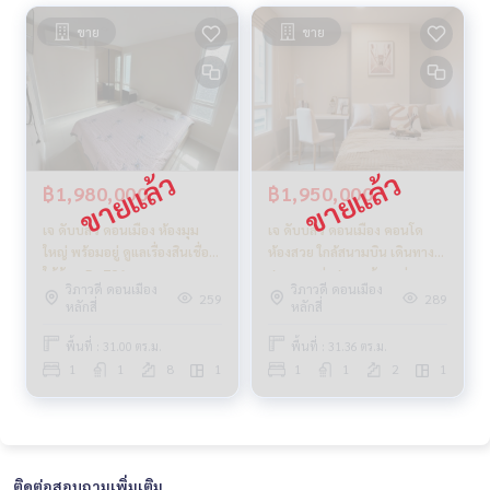
ขาย
ขาย
฿1,980,000
฿1,950,000
เจ ดับบลิว ดอนเมือง ห้องมุม
เจ ดับบลิว ดอนเมือง คอนโด
ใหญ่ พร้อมอยู่ ดูแลเรื่องสินเชื่อ
ห้องสวย ใกล้สนามบิน เดินทาง
ให้ด้วย_Do706
สะดวก แต่งสวย พร้อมอยู่
วิภาวดี ดอนเมือง
วิภาวดี ดอนเมือง
259
289
หลักสี่
หลักสี่
พื้นที่ : 31.00 ตร.ม.
พื้นที่ : 31.36 ตร.ม.
1
1
8
1
1
1
2
1
ติดต่อสอบถามเพิ่มเติม