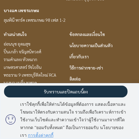
บางแค เพชรเกษม
ลุมพินี พาร์ค เพชรเกษม 98 เฟส 1-2
ทำเลน่าสนใจ
ข้อตกลงและเงื่อนไข
อ่อนนุช อุดมสุข
นโยบายความเป็นส่วนตัว
ปิ่นเกล้า จรัญสนิทวงศ์
เกี่ยวกับเรา
รามคำแหง หัวหมาก
เกษตรศาสตร์ รัชโยธิน
วิธีการฝากขาย-เช่า
พระราม 9 เพชรบุรีตัดใหม่ RCA
ติดต่อ
บางนา แบริ่ง ลาซาล
พัฒนาการ ศรีนครินทร์
รับทราบและปิดแถบนี้ลง
แจ้งวัฒนะ เมืองทอง
เราใช้คุกกี้เพื่อให้ท่านได้ข้อมูลที่ต้องการ แสดงเนื้อหาและ
นวมินทร์ รามอินทรา
โฆษณาให้ตรงกับความสนใจ รวมถึงเพื่อวิเคราะห์การเข้า
มี
2
คนกำลังดูประกาศนี้
เกษตร นวมินทร์ ลาดปลาเค้า
ใช้งานเว็บไซต์และทำความเข้าใจว่าผู้ใช้งานมาจากที่ใด
หากกด “ยอมรับทั้งหมด” ถือเป็นการยอมรับ นโยบายของ
ติดต่อสอบถาม
Power by
Livinginsider.com
เรา
การตั้งค่าคุกกี้