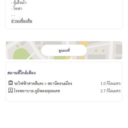
- ตู้เสื้อผ้า
- โซฟา
.
🔸เครื่องใช้ไฟฟ้า
อ่านเพิ่มเติม
- เครื่องปรับอากาศ 2 เครื่อง
- โทรทัศน์
- เครื่องซักผ้า
- ตู้เย็น
- ไมโครเวฟ
ดูแผนที่
.
🔸สิ่งอำนวยความสะดวกภายในโครงการ
-สระว่ายน้ำในร่ม
สถานที่ใกล้เคียง
- ฟิตเนส
-ห้องโยคะ
รถไฟฟ้าสายสีแดง > สถานีดอนเมือง
1.0 กิโลเมตร
-ห้องอินเตอร์เน็ต
โรงพยาบาล ภูมิพลอดุลยเดช
2.7 กิโลเมตร
-ห้องอ่านหนังสือ
- สวนหย่อม
- รักษาความปลอดภัย 24 ชั่วโมง
- กล้องวงจรปิด
- ระบบเข้า-ออกด้วยคีย์การ์ด
-อาคารจอดรถ 10 ชั้น