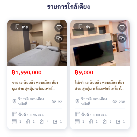
.
รายการใกล้เคียง
🔸สถานที่ใกล้เคียง
- BTS สายสีแดง
- ศูนย์ราชการ ถนนแจ้งวัฒนะ
- สนามบินดอนเมือง
ขาย
เช่า
- เซ็นทรัลแจ้งวัฒนะ
- ไอที สแควร์
- ฟิวเจอร์พาร์ครังสิต
- เจ๊เล้งพลาซ่า
- เทสโก้ โลตัส
- บิ๊กซี
- อิมแพ็ค อารีนา เมืองทองธานี
฿1,990,000
฿9,000
- ใกล้ทางด่วนโทลเวย์
ขาย เจ ดับบลิว ดอนเมือง ห้อง
ให้เช่า เจ ดับบลิว ดอนเมือง ห้อง
===============
มุม สวย สุดคุ้ม พร้อมเฟอร์
สวย สุดคุ้ม พร้อมเฟอร์ เครื่องใช้
สนใจติดต่อฟลุ๊ค
099-287-9294
เครื่องใช้ไฟฟ้า_Do900
ไฟฟ้า_BL149
Line Id : @docondo
วิภาวดี ดอนเมือง
วิภาวดี ดอนเมือง
92
238
.
หลักสี่
หลักสี่
อยากดูคอนโด ต้องที่
พื้นที่ : 30.56 ตร.ม.
พื้นที่ : 30.00 ตร.ม.
DoCondo.com
1
1
4
1
1
1
3
1