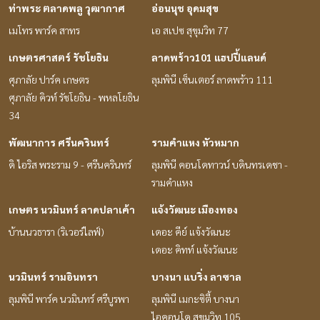
ท่าพระ ตลาดพลู วุฒากาศ
อ่อนนุช อุดมสุข
เมโทร พาร์ค สาทร
เอ สเปซ สุขุมวิท 77
เกษตรศาสตร์ รัชโยธิน
ลาดพร้าว101 แฮปปี้แลนด์
ศุภาลัย ปาร์ค เกษตร
ลุมพินี เซ็นเตอร์ ลาดพร้าว 111
ศุภาลัย คิวท์ รัชโยธิน - พหลโยธิน
34
พัฒนาการ ศรีนครินทร์
รามคำแหง หัวหมาก
ดิ ไอริส พระราม 9 - ศรีนครินทร์
ลุมพินี คอนโดทาวน์ บดินทรเดชา -
รามคำแหง
เกษตร นวมินทร์ ลาดปลาเค้า
แจ้งวัฒนะ เมืองทอง
บ้านนวธารา (ริเวอร์ไลฟ์)
เดอะ คีย์ แจ้งวัฒนะ
เดอะ คิทท์ แจ้งวัฒนะ
นวมินทร์ รามอินทรา
บางนา แบริ่ง ลาซาล
ลุมพินี พาร์ค นวมินทร์ ศรีบูรพา
ลุมพินี เมกะซิตี้ บางนา
ไอคอนโด สุขุมวิท 105