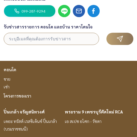
099-287-9294
รับข่าวสารรายการ คอนโด และบ้าน ราคาโดนใจ
คอนโด
ขาย
เช่า
โครงการของเรา
ปิ่นเกล้า จรัญสนิทวงศ์
พระราม 9 เพชรบุรีตัดใหม่ RCA
เดอะ ทรัสต์ เรสซิเด้นซ์ ปิ่นเกล้า
เอ สเปซ อโศก - รัชดา
(บรมราชชนนี)