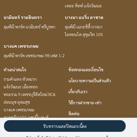
เดอะ คิทท์ แจ้งวัฒนะ
นวมินทร์ รามอินทรา
บางนา แบริ่ง ลาซาล
ลุมพินี พาร์ค นวมินทร์ ศรีบูรพา
ลุมพินี เมกะซิตี้ บางนา
ไอคอนโด สุขุมวิท 105
บางแค เพชรเกษม
ลุมพินี พาร์ค เพชรเกษม 98 เฟส 1-2
ทำเลน่าสนใจ
ข้อตกลงและเงื่อนไข
รามคำแหง หัวหมาก
นโยบายความเป็นส่วนตัว
แจ้งวัฒนะ เมืองทอง
เกี่ยวกับเรา
พระราม 9 เพชรบุรีตัดใหม่ RCA
อ่อนนุช อุดมสุข
วิธีการฝากขาย-เช่า
บางแค เพชรเกษม
ติดต่อ
ลาดพร้าว101 แฮปปี้แลนด์
เกษตรศาสตร์ รัชโยธิน
รับทราบและปิดแถบนี้ลง
พัฒนาการ ศรีนครินทร์