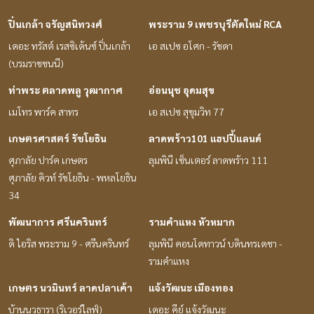
ปิ่นเกล้า จรัญสนิทวงศ์
พระราม 9 เพชรบุรีตัดใหม่ RCA
เดอะ ทรัสต์ เรสซิเด้นซ์ ปิ่นเกล้า
เอ สเปซ อโศก - รัชดา
(บรมราชชนนี)
ท่าพระ ตลาดพลู วุฒากาศ
อ่อนนุช อุดมสุข
เมโทร พาร์ค สาทร
เอ สเปซ สุขุมวิท 77
เกษตรศาสตร์ รัชโยธิน
ลาดพร้าว101 แฮปปี้แลนด์
ศุภาลัย ปาร์ค เกษตร
ลุมพินี เซ็นเตอร์ ลาดพร้าว 111
ศุภาลัย คิวท์ รัชโยธิน - พหลโยธิน
34
พัฒนาการ ศรีนครินทร์
รามคำแหง หัวหมาก
ดิ ไอริส พระราม 9 - ศรีนครินทร์
ลุมพินี คอนโดทาวน์ บดินทรเดชา -
รามคำแหง
เกษตร นวมินทร์ ลาดปลาเค้า
แจ้งวัฒนะ เมืองทอง
บ้านนวธารา (ริเวอร์ไลฟ์)
เดอะ คีย์ แจ้งวัฒนะ