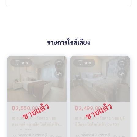
.
อยากดูคอนโด ต้องที่
DoCondo.com
รายการใกล้เคียง
ขาย
ขาย
฿2,550,000
฿2,499,000
เอ สเปซ อโศก - รัชดา 1 นอน
เอ สเปซ อโศก - รัชดา 1 นอน มูจิ
สวย เทห์ คลาสสิค ใกล้รถไฟฟ้า
มินิมอล ใกล้รถไฟฟ้า_Do704
มศว_Do707
พระราม 9 เพชรบุรี
พระราม 9 เพชรบุรี