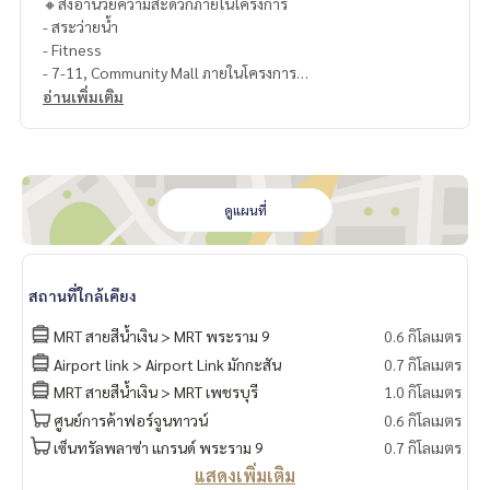
🔸สิ่งอำนวยความสะดวกภายในโครงการ
- สระว่ายน้ำ
- Fitness
- 7-11, Community Mall ภายในโครงการ
- โถงต้อนรับแต่ละอาคาร
อ่านเพิ่มเติม
- ห้องจดหมาย
- สวนพักผ่อน
- ระบบ Keay Card ควบคุมการเข้า-ออกโครงการ
- ระบบกล้องวงจรปิด CCTV โดยรอบภายในอาคาร
- พนักงานรักษาความปลอดภัย 24 ชม.
ดูแผนที่
.
🔸สถานที่ใกล้เคียง
- MRT พระราม9
สถานที่ใกล้เคียง
- Central พระราม 9
- Fortune พระราม 9
MRT สายสีน้ำเงิน > MRT พระราม 9
0.6 กิโลเมตร
- โรงเรียน สาธิต มศว ประสานมิตร
Airport link > Airport Link มักกะสัน
0.7 กิโลเมตร
- มหาวิทยาลัยศรีนครินทรวิโรฒ ประสานมิตร
MRT สายสีน้ำเงิน > MRT เพชรบุรี
1.0 กิโลเมตร
- โรงพยาบาลพระราม 9
- โรงพยาบาลปิยเวท
ศูนย์การค้าฟอร์จูนทาวน์
0.6 กิโลเมตร
===============
เซ็นทรัลพลาซ่า แกรนด์ พระราม 9
0.7 กิโลเมตร
สนใจติดต่อฟลุ๊ค
099-287-9294
แสดงเพิ่มเติม
Line Id : @docondo