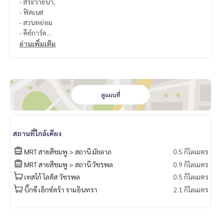
- สระว่ายน้ำ,
- ฟิตเนส
- สวนหย่อม
- คีย์การ์ด
- รปภ.
อ่านเพิ่มเติม
- กล้องวงจรปิด
.
🔸สถานที่ใกล้เคียง
- รถไฟฟฟ้าสายสีชมพู
- Fashion Island
ดูแผนที่
- The Crystal Park
- Lotus Express
- Foodland
สถานที่ใกล้เคียง
- Big C Extra
- Central รามอินทรา
MRT สายสีชมพู > สถานี มัยลาภ
0.5 กิโลเมตร
- CDC
MRT สายสีชมพู > สถานี วัชรพล
0.9 กิโลเมตร
===============
เทสโก้ โลตัส วัชรพล
0.5 กิโลเมตร
สนใจติดต่อฟลุ๊ค
099-287-9294
Line Id : @docondo
บิ๊กซี เอ็กซ์ตร้า รามอินทรา
2.1 กิโลเมตร
.
อยากดูคอนโด ต้องที่
DoCondo.com