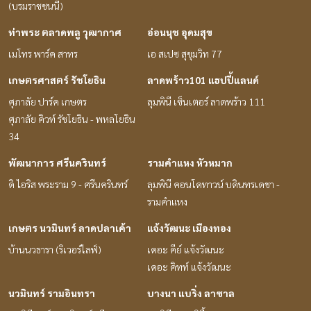
(บรมราชชนนี)
ท่าพระ ตลาดพลู วุฒากาศ
อ่อนนุช อุดมสุข
เมโทร พาร์ค สาทร
เอ สเปซ สุขุมวิท 77
เกษตรศาสตร์ รัชโยธิน
ลาดพร้าว101 แฮปปี้แลนด์
ศุภาลัย ปาร์ค เกษตร
ลุมพินี เซ็นเตอร์ ลาดพร้าว 111
ศุภาลัย คิวท์ รัชโยธิน - พหลโยธิน
34
พัฒนาการ ศรีนครินทร์
รามคำแหง หัวหมาก
ดิ ไอริส พระราม 9 - ศรีนครินทร์
ลุมพินี คอนโดทาวน์ บดินทรเดชา -
รามคำแหง
เกษตร นวมินทร์ ลาดปลาเค้า
แจ้งวัฒนะ เมืองทอง
บ้านนวธารา (ริเวอร์ไลฟ์)
เดอะ คีย์ แจ้งวัฒนะ
เดอะ คิทท์ แจ้งวัฒนะ
นวมินทร์ รามอินทรา
บางนา แบริ่ง ลาซาล