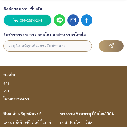
ติดต่อสอบถามเพิ่มเติม
099-287-9294
รับข่าวสารรายการ คอนโด และบ้าน ราคาโดนใจ
คอนโด
ขาย
เช่า
โครงการของเรา
ปิ่นเกล้า จรัญสนิทวงศ์
พระราม 9 เพชรบุรีตัดใหม่ RCA
เดอะ ทรัสต์ เรสซิเด้นซ์ ปิ่นเกล้า
เอ สเปซ อโศก - รัชดา