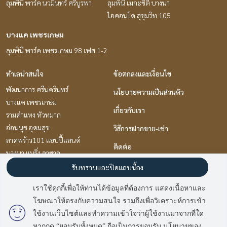
ลุมพินี พาร์ค นวมินทร์ ศรีบูรพา
ลุมพินี เมกะซิตี้ บางนา
ไอคอนโด สุขุมวิท 105
บางแค เพชรเกษม
ลุมพินี พาร์ค เพชรเกษม 98 เฟส 1-2
ทำเลน่าสนใจ
ข้อตกลงและเงื่อนไข
พัฒนาการ ศรีนครินทร์
นโยบายความเป็นส่วนตัว
บางแค เพชรเกษม
เกี่ยวกับเรา
รามคำแหง หัวหมาก
อ่อนนุช อุดมสุข
วิธีการฝากขาย-เช่า
ลาดพร้าว101 แฮปปี้แลนด์
ติดต่อ
บางนา แบริ่ง ลาซาล
นวมินทร์ รามอินทรา
รับทราบและปิดแถบนี้ลง
ปิ่นเกล้า จรัญสนิทวงศ์
เราใช้คุกกี้เพื่อให้ท่านได้ข้อมูลที่ต้องการ แสดงเนื้อหาและ
แจ้งวัฒนะ เมืองทอง
โฆษณาให้ตรงกับความสนใจ รวมถึงเพื่อวิเคราะห์การเข้า
มี
2
คนกำลังดูประกาศนี้
พระราม 9 เพชรบุรีตัดใหม่ RCA
ใช้งานเว็บไซต์และทำความเข้าใจว่าผู้ใช้งานมาจากที่ใด
หากกด “ยอมรับทั้งหมด” ถือเป็นการยอมรับ นโยบายของ