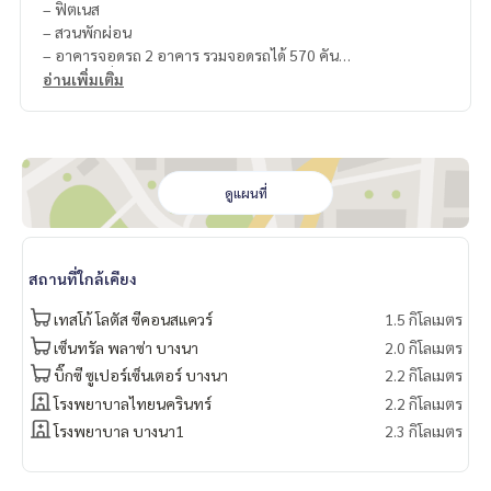
– ฟิตเนส
– สวนพักผ่อน
– อาคารจอดรถ 2 อาคาร รวมจอดรถได้ 570 คัน
– เจ้าหน้าที่รักษาความปลอดภัย 24 ชม.
อ่านเพิ่มเติม
– Key card
– CCTV
.
🔸สถานที่ใกล้เคียง
- รถไฟฟ้า BTS
ดูแผนที่
- แม็คโคร
- เซ็นทรัล ซิตี้ บางนา
- บิ๊กซี บางนา
สถานที่ใกล้เคียง
- ไบเทค บางนา
===============
เทสโก้ โลตัส ซีคอนสแควร์
1.5 กิโลเมตร
สนใจติดต่อฟลุ๊ค
099-287-9294
เซ็นทรัล พลาซ่า บางนา
2.0 กิโลเมตร
Line Id : @docondo
บิ๊กซี ซูเปอร์เซ็นเตอร์ บางนา
2.2 กิโลเมตร
.
อยากดูคอนโด ต้องที่
โรงพยาบาลไทยนครินทร์
2.2 กิโลเมตร
DoCondo.com
โรงพยาบาล บางนา1
2.3 กิโลเมตร