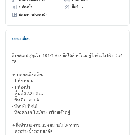
1 ห้องน้ำ
ชั้นที่ : 7
ห้องอเนกประสงค์ : 1
รายละเอียด
ดิ เอสเคป สุขุมวิท 101/1 สวย มีสไตล์ พร้อมอยู่ ใกล้รถไฟฟ้า_Do6
78
.
🔸รายละเอียดห้อง
- 1 ห้องนอน
- 1 ห้องน้ำ
- พื้นที่ 32.28 ตร.ม.
- ชั้น 7 อาคาร A
- ห้องหันทิศใต้
- ห้องตกแต่งใหม่สวย พร้อมเข้าอยู่
.
🔸สิ่งอำนวยความสะดวกภายในโครงการ
– สระว่ายน้ำระบบเกลือ