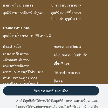
นวมินทร์ รามอินทรา
บางนา แบริ่ง ลาซาล
ลุมพินี พาร์ค นวมินทร์ ศรีบูรพา
ลุมพินี เมกะซิตี้ บางนา
ไอคอนโด สุขุมวิท 105
บางแค เพชรเกษม
ลุมพินี พาร์ค เพชรเกษม 98 เฟส 1-2
ทำเลน่าสนใจ
ข้อตกลงและเงื่อนไข
บางนา แบริ่ง ลาซาล
นโยบายความเป็นส่วนตัว
แจ้งวัฒนะ เมืองทอง
เกี่ยวกับเรา
นวมินทร์ รามอินทรา
พระราม 9 เพชรบุรีตัดใหม่ RCA
วิธีการฝากขาย-เช่า
ท่าพระ ตลาดพลู วุฒากาศ
ติดต่อ
ลาดพร้าว101 แฮปปี้แลนด์
เกษตร นวมินทร์ ลาดปลาเค้า
รับทราบและปิดแถบนี้ลง
อ่อนนุช อุดมสุข
เราใช้คุกกี้เพื่อให้ท่านได้ข้อมูลที่ต้องการ แสดงเนื้อหาและ
เกษตรศาสตร์ รัชโยธิน
โฆษณาให้ตรงกับความสนใจ รวมถึงเพื่อวิเคราะห์การเข้า
มี
2
คนกำลังดูประกาศนี้