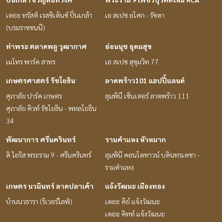
เดอะ ทรัสต์ เรสซิเด้นซ์ ปิ่นเกล้า
เอ สเปซ อโศก - รัชดา
(บรมราชชนนี)
ท่าพระ ตลาดพลู วุฒากาศ
อ่อนนุช อุดมสุข
เมโทร พาร์ค สาทร
เอ สเปซ สุขุมวิท 77
เกษตรศาสตร์ รัชโยธิน
ลาดพร้าว101 แฮปปี้แลนด์
ศุภาลัย ปาร์ค เกษตร
ลุมพินี เซ็นเตอร์ ลาดพร้าว 111
ศุภาลัย คิวท์ รัชโยธิน - พหลโยธิน
34
พัฒนาการ ศรีนครินทร์
รามคำแหง หัวหมาก
ดิ ไอริส พระราม 9 - ศรีนครินทร์
ลุมพินี คอนโดทาวน์ บดินทรเดชา -
รามคำแหง
เกษตร นวมินทร์ ลาดปลาเค้า
แจ้งวัฒนะ เมืองทอง
บ้านนวธารา (ริเวอร์ไลฟ์)
เดอะ คีย์ แจ้งวัฒนะ
เดอะ คิทท์ แจ้งวัฒนะ