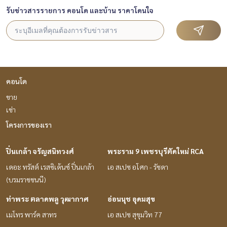
รับข่าวสารรายการ คอนโด และบ้าน ราคาโดนใจ
คอนโด
ขาย
เช่า
โครงการของเรา
ปิ่นเกล้า จรัญสนิทวงศ์
พระราม 9 เพชรบุรีตัดใหม่ RCA
เดอะ ทรัสต์ เรสซิเด้นซ์ ปิ่นเกล้า
เอ สเปซ อโศก - รัชดา
(บรมราชชนนี)
ท่าพระ ตลาดพลู วุฒากาศ
อ่อนนุช อุดมสุข
เมโทร พาร์ค สาทร
เอ สเปซ สุขุมวิท 77