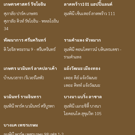
เกษตรศาสตร์ รัชโยธิน
ลาดพร้าว101 แฮปปี้แลนด์
ศุภาลัย ปาร์ค เกษตร
ลุมพินี เซ็นเตอร์ ลาดพร้าว 111
ศุภาลัย คิวท์ รัชโยธิน - พหลโยธิน
34
พัฒนาการ ศรีนครินทร์
รามคำแหง หัวหมาก
ดิ ไอริส พระราม 9 - ศรีนครินทร์
ลุมพินี คอนโดทาวน์ บดินทรเดชา -
รามคำแหง
เกษตร นวมินทร์ ลาดปลาเค้า
แจ้งวัฒนะ เมืองทอง
บ้านนวธารา (ริเวอร์ไลฟ์)
เดอะ คีย์ แจ้งวัฒนะ
เดอะ คิทท์ แจ้งวัฒนะ
นวมินทร์ รามอินทรา
บางนา แบริ่ง ลาซาล
ลุมพินี พาร์ค นวมินทร์ ศรีบูรพา
ลุมพินี เมกะซิตี้ บางนา
ไอคอนโด สุขุมวิท 105
บางแค เพชรเกษม
ลุมพินี พาร์ค เพชรเกษม 98 เฟส 1-2