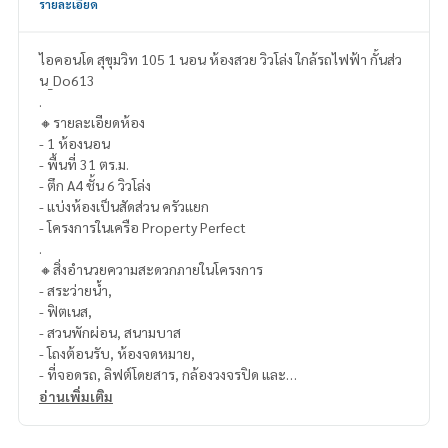
รายละเอียด
ไอคอนโด สุขุมวิท 105 1 นอน ห้องสวย วิวโล่ง ใกล้รถไฟฟ้า กั้นส่ว
น_Do613
.
🔸รายละเอียดห้อง
- 1 ห้องนอน
- พื้นที่ 31 ตร.ม.
- ตึก A4 ชั้น 6 วิวโล่ง
- แบ่งห้องเป็นสัดส่วน ครัวแยก
- โครงการในเครือ Property Perfect
.
🔸สิ่งอำนวยความสะดวกภายในโครงการ
- สระว่ายน้ำ,
- ฟิตเนส,
- สวนพักผ่อน, สนามบาส
- โถงต้อนรับ, ห้องจดหมาย,
- ที่จอดรถ, ลิฟต์โดยสาร, กล้องวงจรปิด และ
- ระบบรักษาความปลอดภัยตลอด 24 ชม
อ่านเพิ่มเติม
.
🔸สถานที่ใกล้เคียง