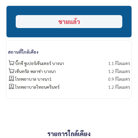
- รถไฟฟ้า BTS อุดมสุข
- ใกล้ทางด่วนบางนา/ สุขุมวิท 62
- โรงเรียนนานาชาติ Berkly
ขายแล้ว
- เซ็นทรัล บางนา
- พาราไดซ์ พาร์ค
- ซีคอนสแควร์
- ศูนย์นิทรรศการและการประชุม BITEC บางนา
- ตลาดอุดมสุข
สถานที่ใกล้เคียง
===============
สนใจติดต่อฟลุ๊ค
099-287-9294
บิ๊กซี ซูเปอร์เซ็นเตอร์ บางนา
1.1 กิโลเมตร
Line Id : @docondo
เซ็นทรัล พลาซ่า บางนา
1.2 กิโลเมตร
.
โรงพยาบาล บางนา1
0.9 กิโลเมตร
อยากดูคอนโด ต้องที่
โรงพยาบาลไทยนครินทร์
1.2 กิโลเมตร
DoCondo.com
รายการใกล้เคียง