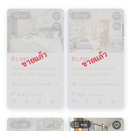
ขาย
ขาย
฿1,690,000
฿1,590,000
ไอคอนโด สุขุมวิท 105 1 นอน
ไอคอนโด สุขุมวิท 105 1 นอน
แต่งเต็ม แบ่งห้องเป็นสัดส่วน
ห้องสวย น่าอยู่ สุดชิล ใกล้
ใกล้รถไฟฟ้า
รถไฟฟ้า _Do629
บางนา แบริ่ง ลาซาล
บางนา แบริ่ง ลาซาล
351
353
พื้นที่ : 31.00 ตร.ม.
พื้นที่ : 31.07 ตร.ม.
1
1
7
1
1
1
6
1
ขาย
ขาย