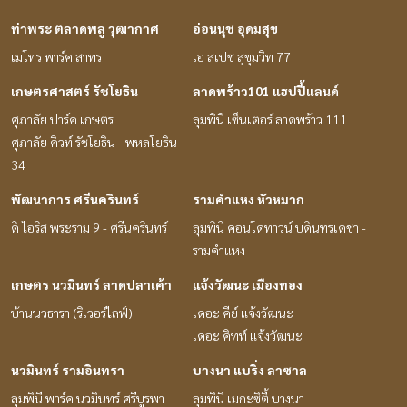
ท่าพระ ตลาดพลู วุฒากาศ
อ่อนนุช อุดมสุข
เมโทร พาร์ค สาทร
เอ สเปซ สุขุมวิท 77
เกษตรศาสตร์ รัชโยธิน
ลาดพร้าว101 แฮปปี้แลนด์
ศุภาลัย ปาร์ค เกษตร
ลุมพินี เซ็นเตอร์ ลาดพร้าว 111
ศุภาลัย คิวท์ รัชโยธิน - พหลโยธิน
34
พัฒนาการ ศรีนครินทร์
รามคำแหง หัวหมาก
ดิ ไอริส พระราม 9 - ศรีนครินทร์
ลุมพินี คอนโดทาวน์ บดินทรเดชา -
รามคำแหง
เกษตร นวมินทร์ ลาดปลาเค้า
แจ้งวัฒนะ เมืองทอง
บ้านนวธารา (ริเวอร์ไลฟ์)
เดอะ คีย์ แจ้งวัฒนะ
เดอะ คิทท์ แจ้งวัฒนะ
นวมินทร์ รามอินทรา
บางนา แบริ่ง ลาซาล
ลุมพินี พาร์ค นวมินทร์ ศรีบูรพา
ลุมพินี เมกะซิตี้ บางนา