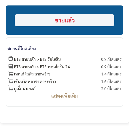
ค่าส่วนกลาง(ตรม ละ 40 บาท)
.
🔸สถานที่ใกล้เคียง
ขายแล้ว
-BTS รัชโยธิน
-MRT
- ทางด่วน
- มหาวิทยาลัยเกษตรศาสตร์
- โรงเรียนหอวัง
สถานที่ใกล้เคียง
- เมเจอร์ รัชโยธิน,
- เซ็นทรัล ลาดพร้าว
BTS สายหลัก > BTS รัชโยธิน
0.9 กิโลเมตร
- โรงพยาบาบวิภาวดี
BTS สายหลัก > BTS พหลโยธิน 24
0.9 กิโลเมตร
- โรงพยาบาลเมโย
เทสโก้ โลตัส ลาดพร้าว
1.4 กิโลเมตร
-Union Mall
เซ็นทรัลพลาซ่า ลาดพร้าว
1.6 กิโลเมตร
-SCB Park
===============
ยูเนี่ยน มอลล์
2.0 กิโลเมตร
สนใจติดต่อฟลุ๊ค
099-287-9294
แสดงเพิ่มเติม
Line Id : @docondo
.
อยากดูคอนโด ต้องที่
DoCondo.com