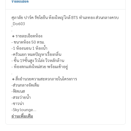
รายละเอียด
ศุภาลัย ปาร์ค รัชโยธิน ห้องใหญ่ ใกล้ BTS ทำเลทอง ส่วนกลางครบ
_Do603
.
🔸รายละเอียดห้อง
- ขนาดห้อง 50 ตรม.
-1 ห้องนอน 1 ห้องน้ำ
-ครัวแยก หมดปัญหาเรื่องกลิ่น
- ชั้น 19ชั้นสูง วิวโล่ง วิวหลักล้าน
- ห้องตกแต่งใหม่สวย พร้อมเข้าอยู่
.
🔸สิ่งอำนวยความสะดวกภายในโครงการ
-ส่วนกลางจัดเต็ม
-ฟิตเนส
-สระว่ายน้ำ
-ซาวน่า
-Sky lounge
-สวนหย่อม
อ่านเพิ่มเติม
-Key access
-พิเศษสุด สามารถ จอดรถได้ 2 คัน ต่อ 1 ห้อง ‼️