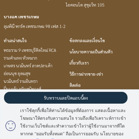
ไอคอนโด สุขุมวิท 105
บางแค เพชรเกษม
ลุมพินี พาร์ค เพชรเกษม 98 เฟส 1-2
ทำเลน่าสนใจ
ข้อตกลงและเงื่อนไข
พระราม 9 เพชรบุรีตัดใหม่ RCA
นโยบายความเป็นส่วนตัว
รามคำแหง หัวหมาก
เกี่ยวกับเรา
เกษตร นวมินทร์ ลาดปลาเค้า
อ่อนนุช อุดมสุข
วิธีการฝากขาย-เช่า
นวมินทร์ รามอินทรา
ติดต่อ
ปิ่นเกล้า จรัญสนิทวงศ์
เกษตรศาสตร์ รัชโยธิน
รับทราบและปิดแถบนี้ลง
บางแค เพชรเกษม
เราใช้คุกกี้เพื่อให้ท่านได้ข้อมูลที่ต้องการ แสดงเนื้อหาและ
แจ้งวัฒนะ เมืองทอง
โฆษณาให้ตรงกับความสนใจ รวมถึงเพื่อวิเคราะห์การเข้า
มี
2
คนกำลังดูประกาศนี้
พัฒนาการ ศรีนครินทร์
ใช้งานเว็บไซต์และทำความเข้าใจว่าผู้ใช้งานมาจากที่ใด
หากกด “ยอมรับทั้งหมด” ถือเป็นการยอมรับ นโยบายของ
Sold Out