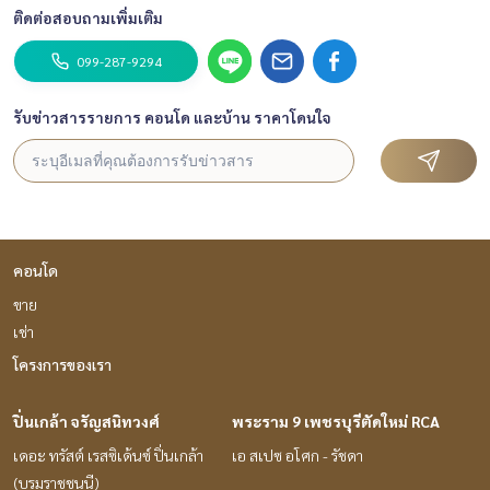
ติดต่อสอบถามเพิ่มเติม
099-287-9294
รับข่าวสารรายการ คอนโด และบ้าน ราคาโดนใจ
คอนโด
ขาย
เช่า
โครงการของเรา
ปิ่นเกล้า จรัญสนิทวงศ์
พระราม 9 เพชรบุรีตัดใหม่ RCA
เดอะ ทรัสต์ เรสซิเด้นซ์ ปิ่นเกล้า
เอ สเปซ อโศก - รัชดา
(บรมราชชนนี)