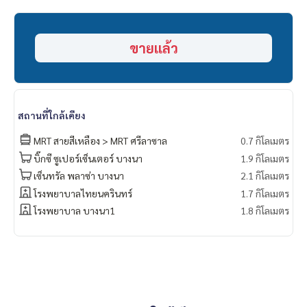
- รถไฟฟฟ้าสายสีเหลือง
-Airport Link
- โรงพยาบาลสมิติเวช
ขายแล้ว
- เดอะมอลล์บางกะปิ
- ซีคอนสแควร์
- พาราไดซ์ พาร์ค
- โฮมโปร
===============
สถานที่ใกล้เคียง
สนใจติดต่อฟลุ๊ค
099-287-9294
Line Id : @docondo
MRT สายสีเหลือง > MRT ศรีลาซาล
0.7 กิโลเมตร
.
บิ๊กซี ซูเปอร์เซ็นเตอร์ บางนา
1.9 กิโลเมตร
อยากดูคอนโด ต้องที่
เซ็นทรัล พลาซ่า บางนา
2.1 กิโลเมตร
DoCondo.com
โรงพยาบาลไทยนครินทร์
1.7 กิโลเมตร
โรงพยาบาล บางนา1
1.8 กิโลเมตร