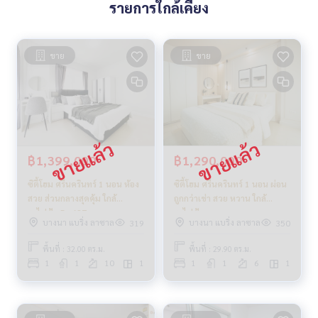
รายการใกล้เคียง
ขาย
ขาย
฿1,399,000
฿1,290,000
ซิตี้โฮม ศรีนครินทร์ 1 นอน ห้อง
ซิตี้โฮม ศรีนครินทร์ 1 นอน ผ่อน
สวย ส่วนกลางสุดคุ้ม ใกล้
ถูกกว่าเช่า สวย หวาน ใกล้
รถไฟฟ้า_Do627
รถไฟฟ้า
บางนา แบริ่ง ลาซาล
บางนา แบริ่ง ลาซาล
319
350
พื้นที่ : 32.00 ตร.ม.
พื้นที่ : 29.90 ตร.ม.
1
1
10
1
1
1
6
1