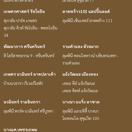
เมโทร พาร์ค สาทร
เอ สเปซ สุขุมวิท 77
เกษตรศาสตร์ รัชโยธิน
ลาดพร้าว101 แฮปปี้แลนด์
ศุภาลัย ปาร์ค เกษตร
ลุมพินี เซ็นเตอร์ ลาดพร้าว 111
ศุภาลัย คิวท์ รัชโยธิน - พหลโยธิน
34
พัฒนาการ ศรีนครินทร์
รามคำแหง หัวหมาก
ดิ ไอริส พระราม 9 - ศรีนครินทร์
ลุมพินี คอนโดทาวน์ บดินทรเดชา -
รามคำแหง
เกษตร นวมินทร์ ลาดปลาเค้า
แจ้งวัฒนะ เมืองทอง
บ้านนวธารา (ริเวอร์ไลฟ์)
เดอะ คีย์ แจ้งวัฒนะ
เดอะ คิทท์ แจ้งวัฒนะ
นวมินทร์ รามอินทรา
บางนา แบริ่ง ลาซาล
ลุมพินี พาร์ค นวมินทร์ ศรีบูรพา
ลุมพินี เมกะซิตี้ บางนา
ไอคอนโด สุขุมวิท 105
บางแค เพชรเกษม