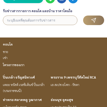
รับข่าวสารรายการ คอนโด และบ้าน ราคาโดนใจ
คอนโด
ขาย
เช่า
โครงการของเรา
ปิ่นเกล้า จรัญสนิทวงศ์
พระราม 9 เพชรบุรีตัดใหม่ RCA
เดอะ ทรัสต์ เรสซิเด้นซ์ ปิ่นเกล้า
เอ สเปซ อโศก - รัชดา
(บรมราชชนนี)
ท่าพระ ตลาดพลู วุฒากาศ
อ่อนนุช อุดมสุข