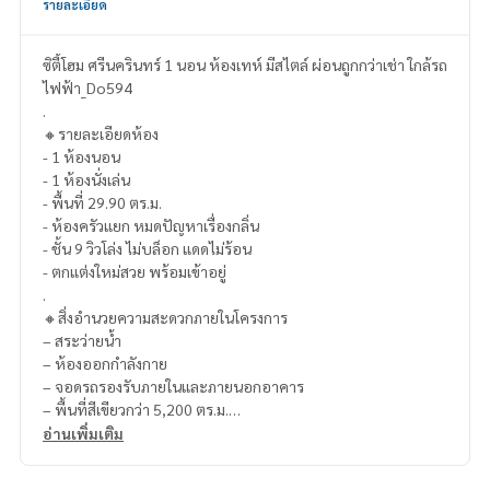
รายละเอียด
ซิตี้โฮม ศรีนครินทร์ 1 นอน ห้องเทห์ มีสไตล์ ผ่อนถูกกว่าเช่า ใกล้รถ
ไฟฟ้า_Do594
.
🔸รายละเอียดห้อง
- 1 ห้องนอน
- 1 ห้องนั่งเล่น
- พื้นที่ 29.90 ตร.ม.
- ห้องครัวแยก หมดปัญหาเรื่องกลิ่น
- ชั้น 9 วิวโล่ง ไม่บล็อก แดดไม่ร้อน
- ตกแต่งใหม่สวย พร้อมเข้าอยู่
.
🔸สิ่งอำนวยความสะดวกภายในโครงการ
– สระว่ายน้ำ
– ห้องออกกำลังกาย
– จอดรถรองรับภายในและภายนอกอาคาร
– พื้นที่สีเขียวกว่า 5,200 ตร.ม.
- ค่าส่วนกลางตารางเมตรละ 25 บาท
อ่านเพิ่มเติม
.
🔸สถานที่ใกล้เคียง