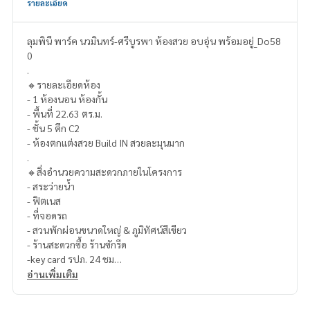
รายละเอียด
ลุมพินี พาร์ค นวมินทร์-ศรีบูรพา ห้องสวย อบอุ่น พร้อมอยู่_Do58
0
.
🔸รายละเอียดห้อง
- 1 ห้องนอน ห้องกั้น
- พื้นที่ 22.63 ตร.ม.
- ชั้น 5 ตึก C2
- ห้องตกแต่งสวย Build IN สวยละมุนมาก
.
🔸สิ่งอำนวยความสะดวกภายในโครงการ
- สระว่ายน้ำ
- ฟิตเนส
- ที่จอดรถ
- สวนพักผ่อนขนาดใหญ่ & ภูมิทัศน์สีเขียว
- ร้านสะดวกซื้อ ร้านซักรีด
-key card รปภ. 24 ชม
.
อ่านเพิ่มเติม
🔸สถานที่ใกล้เคียง
- ตลาดอินทรารักษ์