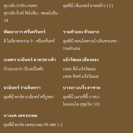
ศุภาลัย ปาร์ค เกษตร
ลุมพินี เซ็นเตอร์ ลาดพร้าว 111
ศุภาลัย คิวท์ รัชโยธิน - พหลโยธิน
34
พัฒนาการ ศรีนครินทร์
รามคำแหง หัวหมาก
ดิ ไอริส พระราม 9 - ศรีนครินทร์
ลุมพินี คอนโดทาวน์ บดินทรเดชา -
รามคำแหง
เกษตร นวมินทร์ ลาดปลาเค้า
แจ้งวัฒนะ เมืองทอง
บ้านนวธารา (ริเวอร์ไลฟ์)
เดอะ คีย์ แจ้งวัฒนะ
เดอะ คิทท์ แจ้งวัฒนะ
นวมินทร์ รามอินทรา
บางนา แบริ่ง ลาซาล
ลุมพินี พาร์ค นวมินทร์ ศรีบูรพา
ลุมพินี เมกะซิตี้ บางนา
ไอคอนโด สุขุมวิท 105
บางแค เพชรเกษม
ลุมพินี พาร์ค เพชรเกษม 98 เฟส 1-2