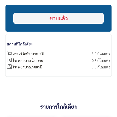
- สวนนวมินทร์ภิรมย์
- สวนการเคหะแห่งชาติ
- สวนเสรีไทย
ขายแล้ว
- Chocolate Ville
- Big C นวมินทร์
- Tesco Lotus บางกะปิ
- The Mall บางกะปิ
- Makro บางกะปิ
สถานที่ใกล้เคียง
- พันธ์ทิพย์ บางกะปิ
==============
เทสโก้ โลตัส บางกะปิ
3.0 กิโลเมตร
สนใจติดต่อฟลุ๊ค
099-287-9294
โรงพยาบาล วิภาราม
0.8 กิโลเมตร
Line Id : @docondo
โรงพยาบาลเวชธานี
3.0 กิโลเมตร
รายการใกล้เคียง