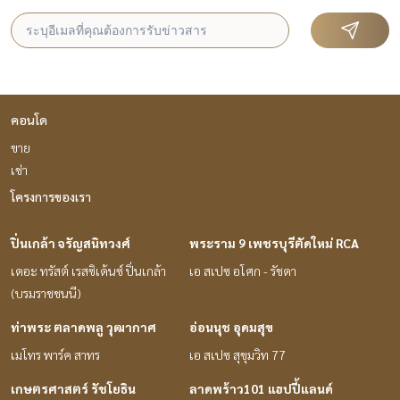
คอนโด
ขาย
เช่า
โครงการของเรา
ปิ่นเกล้า จรัญสนิทวงศ์
พระราม 9 เพชรบุรีตัดใหม่ RCA
เดอะ ทรัสต์ เรสซิเด้นซ์ ปิ่นเกล้า
เอ สเปซ อโศก - รัชดา
(บรมราชชนนี)
ท่าพระ ตลาดพลู วุฒากาศ
อ่อนนุช อุดมสุข
เมโทร พาร์ค สาทร
เอ สเปซ สุขุมวิท 77
เกษตรศาสตร์ รัชโยธิน
ลาดพร้าว101 แฮปปี้แลนด์