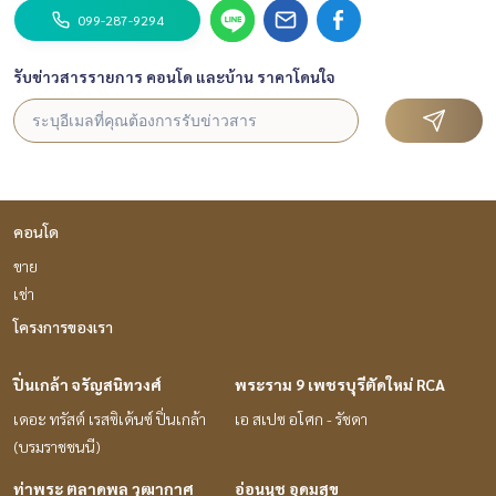
099-287-9294
รับข่าวสารรายการ คอนโด และบ้าน ราคาโดนใจ
คอนโด
ขาย
เช่า
โครงการของเรา
ปิ่นเกล้า จรัญสนิทวงศ์
พระราม 9 เพชรบุรีตัดใหม่ RCA
เดอะ ทรัสต์ เรสซิเด้นซ์ ปิ่นเกล้า
เอ สเปซ อโศก - รัชดา
(บรมราชชนนี)
ท่าพระ ตลาดพลู วุฒากาศ
อ่อนนุช อุดมสุข