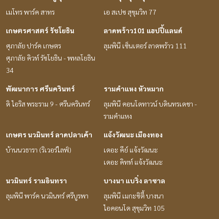
เมโทร พาร์ค สาทร
เอ สเปซ สุขุมวิท 77
เกษตรศาสตร์ รัชโยธิน
ลาดพร้าว101 แฮปปี้แลนด์
ศุภาลัย ปาร์ค เกษตร
ลุมพินี เซ็นเตอร์ ลาดพร้าว 111
ศุภาลัย คิวท์ รัชโยธิน - พหลโยธิน
34
พัฒนาการ ศรีนครินทร์
รามคำแหง หัวหมาก
ดิ ไอริส พระราม 9 - ศรีนครินทร์
ลุมพินี คอนโดทาวน์ บดินทรเดชา -
รามคำแหง
เกษตร นวมินทร์ ลาดปลาเค้า
แจ้งวัฒนะ เมืองทอง
บ้านนวธารา (ริเวอร์ไลฟ์)
เดอะ คีย์ แจ้งวัฒนะ
เดอะ คิทท์ แจ้งวัฒนะ
นวมินทร์ รามอินทรา
บางนา แบริ่ง ลาซาล
ลุมพินี พาร์ค นวมินทร์ ศรีบูรพา
ลุมพินี เมกะซิตี้ บางนา
ไอคอนโด สุขุมวิท 105