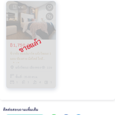
ขาย
฿1,750,000
ชีวาทัย ฮอลล์มาร์ค แจ้งวัฒนะ 1
นอน ห้องสวย มีสไตล์ ใกล้
รถไฟฟ้า
แจ้งวัฒนะ เมืองทอง
339
พื้นที่ : 35.00 ตร.ม.
1
1
4
1
ติดต่อสอบถามเพิ่มเติม