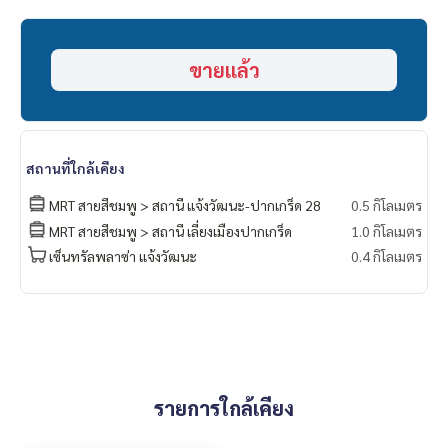
🔸สถานที่ใกล้เคียง
- รถไฟฟ้าสายสีชมพู
- เมืองทองธานี
ขายแล้ว
- เซ็นทรัลแจ้งวัฒนะ
- บิ๊กซี เอกซ์ตาร์
- โฮมโปร
- เมเจอร์แจ้งวัฒนะ
- โรงพยาบาลมงกุฎวัฒนะ
สถานที่ใกล้เคียง
- โรงเรียนสวนกุหลาบนนทบุรี
===============
MRT สายสีชมพู > สถานี แจ้งวัฒนะ-ปากเกร็ด 28
0.5 กิโลเมตร
สนใจติดต่อฟลุ๊ค
099-287-9294
MRT สายสีชมพู > สถานี เลี่ยงเมืองปากเกร็ด
1.0 กิโลเมตร
Line Id : @docondo
เซ็นทรัลพลาซ่า แจ้งวัฒนะ
0.4 กิโลเมตร
.
อยากดูคอนโด ต้องที่
DoCondo.com
รายการใกล้เคียง