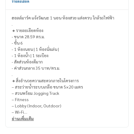
รายละเอียด
ฮอลล์มาร์ค แจ้งวัฒนะ 1 นอน ห้องสวย แต่งครบ ใกล้รถไฟฟ้า
.
🔸รายละเอียดห้อง
- ขนาด 28.59 ตร.ม.
- ชั้น 6
- 1 ห้องนอน | 1 ห้องนั่งเล่น |
- 1 ห้องน้ำ | 1 ระเบียง
- สัดส่วนห้องดีมาก
- ค่าส่วนกลาง 35 บาท/ตร.ม.
.
🔸สิ่งอำนวยความสะดวกภายในโครงการ
– สระว่ายน้ำระบบเกลือ ขนาด 5×20 เมตร
– สวนพร้อม Jogging Track
– Fitness
– Lobby (Indoor, Outdoor)
– Wi-Fi
– ระบบ Key Card
อ่านเพิ่มเติม
– ระบบ CCTV & รปภ 24 ชม.
.