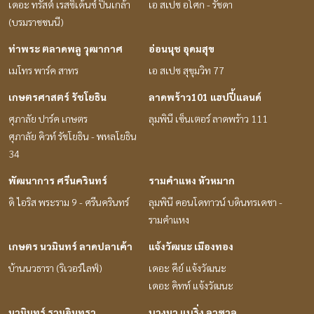
เดอะ ทรัสต์ เรสซิเด้นซ์ ปิ่นเกล้า
เอ สเปซ อโศก - รัชดา
(บรมราชชนนี)
ท่าพระ ตลาดพลู วุฒากาศ
อ่อนนุช อุดมสุข
เมโทร พาร์ค สาทร
เอ สเปซ สุขุมวิท 77
เกษตรศาสตร์ รัชโยธิน
ลาดพร้าว101 แฮปปี้แลนด์
ศุภาลัย ปาร์ค เกษตร
ลุมพินี เซ็นเตอร์ ลาดพร้าว 111
ศุภาลัย คิวท์ รัชโยธิน - พหลโยธิน
34
พัฒนาการ ศรีนครินทร์
รามคำแหง หัวหมาก
ดิ ไอริส พระราม 9 - ศรีนครินทร์
ลุมพินี คอนโดทาวน์ บดินทรเดชา -
รามคำแหง
เกษตร นวมินทร์ ลาดปลาเค้า
แจ้งวัฒนะ เมืองทอง
บ้านนวธารา (ริเวอร์ไลฟ์)
เดอะ คีย์ แจ้งวัฒนะ
เดอะ คิทท์ แจ้งวัฒนะ
นวมินทร์ รามอินทรา
บางนา แบริ่ง ลาซาล