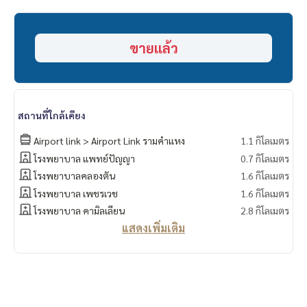
- ใกล้ห้างฟู้ดแลนด์
- ใกล้คลินิกศูนย์แพทย์พัฒนา
- ใกล้ห้างเดอะไนน์, โฮมโปร พระราม9
ขายแล้ว
- ใกล้สนามบินสุวรรณภูมิ
===============
สนใจติดต่อฟลุ๊ค
099-287-9294
Line Id : @docondo
.
สถานที่ใกล้เคียง
อยากดูคอนโด ต้องที่
DoCondo.com
Airport link > Airport Link รามคำแหง
1.1 กิโลเมตร
โรงพยาบาล แพทย์ปัญญา
0.7 กิโลเมตร
โรงพยาบาลคลองตัน
1.6 กิโลเมตร
โรงพยาบาล เพชรเวช
1.6 กิโลเมตร
โรงพยาบาล คามิลเลียน
2.8 กิโลเมตร
แสดงเพิ่มเติม