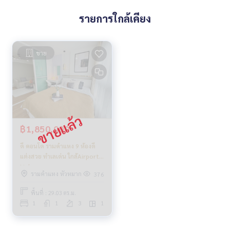
รายการใกล้เคียง
ขาย
฿1,850,000
ดี คอนโด รามคำแหง 9 ห้องดี
แต่งสวย ทำเลเด่น ใกล้Airport
Link
รามคำแหง หัวหมาก
376
พื้นที่ : 29.03 ตร.ม.
1
1
3
1