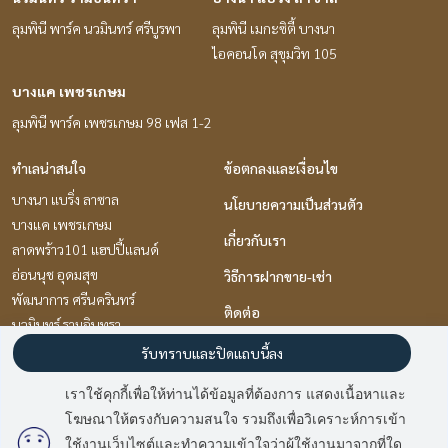
ลุมพินี พาร์ค นวมินทร์ ศรีบูรพา
ลุมพินี เมกะซิตี้ บางนา
ไอคอนโด สุขุมวิท 105
บางแค เพชรเกษม
ลุมพินี พาร์ค เพชรเกษม 98 เฟส 1-2
ทำเลน่าสนใจ
ข้อตกลงและเงื่อนไข
บางนา แบริ่ง ลาซาล
นโยบายความเป็นส่วนตัว
บางแค เพชรเกษม
เกี่ยวกับเรา
ลาดพร้าว101 แฮปปี้แลนด์
อ่อนนุช อุดมสุข
วิธีการฝากขาย-เช่า
พัฒนาการ ศรีนครินทร์
ติดต่อ
นวมินทร์ รามอินทรา
รามคำแหง หัวหมาก
รับทราบและปิดแถบนี้ลง
พระราม 9 เพชรบุรีตัดใหม่ RCA
เราใช้คุกกี้เพื่อให้ท่านได้ข้อมูลที่ต้องการ แสดงเนื้อหาและ
ปิ่นเกล้า จรัญสนิทวงศ์
โฆษณาให้ตรงกับความสนใจ รวมถึงเพื่อวิเคราะห์การเข้า
มี
2
คนกำลังดูประกาศนี้
ท่าพระ ตลาดพลู วุฒากาศ
ใช้งานเว็บไซต์และทำความเข้าใจว่าผู้ใช้งานมาจากที่ใด