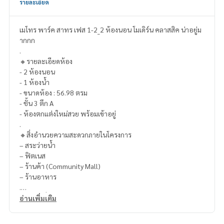
รายละเอียด
เมโทร พาร์ค สาทร เฟส 1-2_2 ห้องนอน โมเดิร์น คลาสสิค น่าอยู่ม
ากกก
.
🔸รายละเอียดห้อง
- 2 ห้องนอน
- 1 ห้องน้ำ
- ขนาดห้อง : 56.98 ตรม
- ชั้น 3 ตึก A
- ห้องตกแต่งใหม่สวย พร้อมเข้าอยู่
.
🔸สิ่งอำนวยความสะดวกภายในโครงการ
– สระว่ายน้ำ
– ฟิตเนส
– ร้านค้า (Community Mall)
– ร้านอาหาร
.
🔸สถานที่ใกล้เคียง
อ่านเพิ่มเติม
-BTS วุฒากาศ
- ตลาดพลู