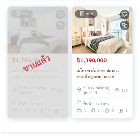
ขาย
ขาย
฿1,799,000
฿1,390,000
เมโทร พาร์ค สาทร เฟส 2-1 1
เมโทร พาร์ค สาทร ห้องสวย
นอน สวย เทห์ มีไสตล์_Do666
ราคาดี อยู่สบาย_Do815
ท่าพระ ตลาดพลู
ท่าพระ ตลาดพลู
268
126
วุฒากาศ
วุฒากาศ
พื้นที่ : 41.18 ตร.ม.
พื้นที่ : 31.61 ตร.ม.
1
1
7
1
1
1
5
1