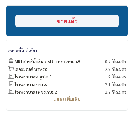
- เดอะมอลล์ ท่าพระ
- Big C ดาวคะนอง
- Platform
ขายแล้ว
- Icon Siam
- โรบินสัน บางรัก
- เอเชียทีค
- ม.สยาม
- รร.กรุงเทพคริสเตียน
สถานที่ใกล้เคียง
- รร.นานาชาติ โชรส์เบอรี่
- รพ.พญาไท 3
MRT สายสีน้ำเงิน > MRT เพชรเกษม 48
0.9 กิโลเมตร
- รพ.สมเด็จพระปิ่นเกล้า
เดอะมอลล์ ท่าพระ
2.9 กิโลเมตร
- รพ.สมิติเวช ธนบุรี
โรงพยาบาลพญาไท 3
1.9 กิโลเมตร
===============
โรงพยาบาล บางไผ่
2.1 กิโลเมตร
สนใจติดต่อฟลุ๊ค
099-287-9294
Line Id : @docondo
โรงพยาบาล เพชรเกษม2
2.2 กิโลเมตร
.
แสดงเพิ่มเติม
อยากดูคอนโด ต้องที่
DoCondo.com