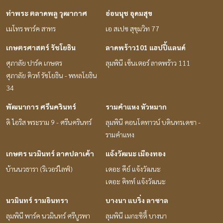
ท่าพระ ตลาดพลู วุฒากาศ
อ่อนนุช อุดมสุข
เมโทร พาร์ค สาทร
เอ สเปซ สุขุมวิท 77
เกษตรศาสตร์ รัชโยธิน
ลาดพร้าว101 แฮปปี้แลนด์
ศุภาลัย ปาร์ค เกษตร
ลุมพินี เซ็นเตอร์ ลาดพร้าว 111
ศุภาลัย คิวท์ รัชโยธิน - พหลโยธิน
34
พัฒนาการ ศรีนครินทร์
รามคำแหง หัวหมาก
ดิ ไอริส พระราม 9 - ศรีนครินทร์
ลุมพินี คอนโดทาวน์ บดินทรเดชา -
รามคำแหง
เกษตร นวมินทร์ ลาดปลาเค้า
แจ้งวัฒนะ เมืองทอง
บ้านนวธารา (ริเวอร์ไลฟ์)
เดอะ คีย์ แจ้งวัฒนะ
เดอะ คิทท์ แจ้งวัฒนะ
นวมินทร์ รามอินทรา
บางนา แบริ่ง ลาซาล
ลุมพินี พาร์ค นวมินทร์ ศรีบูรพา
ลุมพินี เมกะซิตี้ บางนา