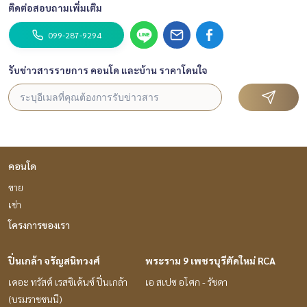
ติดต่อสอบถามเพิ่มเติม
099-287-9294
รับข่าวสารรายการ คอนโด และบ้าน ราคาโดนใจ
คอนโด
ขาย
เช่า
โครงการของเรา
ปิ่นเกล้า จรัญสนิทวงศ์
พระราม 9 เพชรบุรีตัดใหม่ RCA
เดอะ ทรัสต์ เรสซิเด้นซ์ ปิ่นเกล้า
เอ สเปซ อโศก - รัชดา
(บรมราชชนนี)