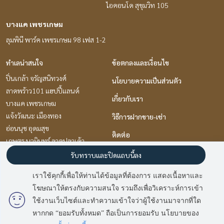
ไอคอนโด สุขุมวิท 105
บางแค เพชรเกษม
ลุมพินี พาร์ค เพชรเกษม 98 เฟส 1-2
ทำเลน่าสนใจ
ข้อตกลงและเงื่อนไข
ปิ่นเกล้า จรัญสนิทวงศ์
นโยบายความเป็นส่วนตัว
ลาดพร้าว101 แฮปปี้แลนด์
เกี่ยวกับเรา
บางแค เพชรเกษม
แจ้งวัฒนะ เมืองทอง
วิธีการฝากขาย-เช่า
อ่อนนุช อุดมสุข
ติดต่อ
เกษตร นวมินทร์ ลาดปลาเค้า
พัฒนาการ ศรีนครินทร์
รับทราบและปิดแถบนี้ลง
นวมินทร์ รามอินทรา
เราใช้คุกกี้เพื่อให้ท่านได้ข้อมูลที่ต้องการ แสดงเนื้อหาและ
พระราม 9 เพชรบุรีตัดใหม่ RCA
โฆษณาให้ตรงกับความสนใจ รวมถึงเพื่อวิเคราะห์การเข้า
มี
2
คนกำลังดูประกาศนี้
รามคำแหง หัวหมาก
ใช้งานเว็บไซต์และทำความเข้าใจว่าผู้ใช้งานมาจากที่ใด
หากกด “ยอมรับทั้งหมด” ถือเป็นการยอมรับ นโยบายของ
Sold Out