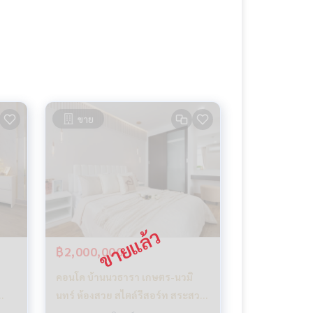
ขาย
฿2,000,000
คอนโด บ้านนวธารา เกษตร-นวมิ
นทร์ ห้องสวย สไตล์รีสอร์ท สระสวย
ส่วนกลางจัดเต็ม