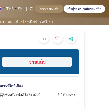
THB
ฝาก ขาย/เช่า
เข้าสู่ระบบ/สมัครสมาชิก
า เกษตร-นวมินทร์ สไตล์รีสอร์ท สวย วิวสระ
ขายแล้ว
สถานที่ใกล้เคียง
เซ็นทรัล เฟสติวัล อีสต์วิลล์
3.0 กิโลเมตร