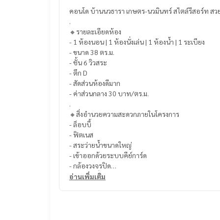
คอนโด บ้านนวธารา เกษตร-นวมินทร์ สไตล์รีสอร์ท สว
.
🔸รายละเอียดห้อง
- 1 ห้องนอน | 1 ห้องนั่งเล่น | 1 ห้องน้ำ | 1 ระเบียง
- ขนาด 38 ตร.ม.
- ชั้น 6 วิวสระ
- ตึก D
- สัดส่วนห้องดีมาก
- ค่าส่วนกลาง 30 บาท/ตร.ม.
.
🔸สิ่งอำนวยความสะดวกภายในโครงการ
- ล็อบบี้
- ฟิตเนส
- สระว่ายน้ำขนาดใหญ่
- เข้าออกด้วยระบบคีย์การ์ด
- กล้องวงจรปิด
- เจ้าหน้าที่รักษาความปลอดภัย
อ่านเพิ่มเติม
.
🔸สถานที่ใกล้เคียง
- ดีไซน์วิลเลจ เกษตร-นวมินทร์
- เดอะ วอล์ค เกษตร-นวมินทร์