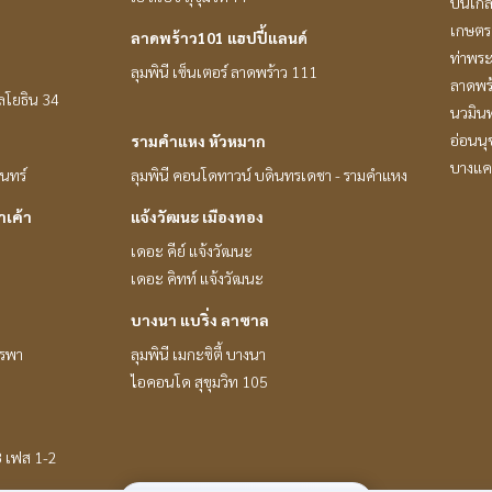
ปิ่นเก
เกษตร 
ลาดพร้าว101 แฮปปี้แลนด์
ท่าพร
ลุมพินี เซ็นเตอร์ ลาดพร้าว 111
ลาดพร
หลโยธิน 34
นวมินท
อ่อนนุ
รามคำแหง หัวหมาก
บางแค
ินทร์
ลุมพินี คอนโดทาวน์ บดินทรเดชา - รามคำแหง
าเค้า
แจ้งวัฒนะ เมืองทอง
เดอะ คีย์ แจ้งวัฒนะ
เดอะ คิทท์ แจ้งวัฒนะ
บางนา แบริ่ง ลาซาล
ูรพา
ลุมพินี เมกะซิตี้ บางนา
ไอคอนโด สุขุมวิท 105
8 เฟส 1-2