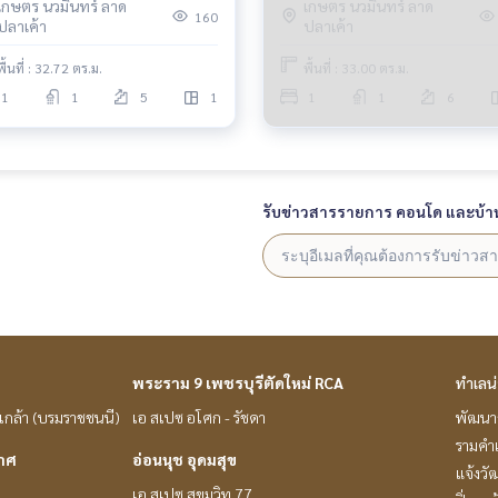
เกษตร นวมินทร์ ลาด
เกษตร นวมินทร์ ลาด
160
ปลาเค้า
ปลาเค้า
พื้นที่ : 32.72 ตร.ม.
พื้นที่ : 33.00 ตร.ม.
1
1
5
1
1
1
6
รับข่าวสารรายการ คอนโด และบ้า
พระราม 9 เพชรบุรีตัดใหม่ RCA
ทำเลน
่นเกล้า (บรมราชชนนี)
เอ สเปซ อโศก - รัชดา
พัฒนาก
รามคำ
กาศ
อ่อนนุช อุดมสุข
แจ้งวั
เอ สเปซ สุขุมวิท 77