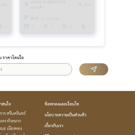
เกษตร นวมินทร์ ลาด
445
325
ปลาเค้า
พื้นที่ : 33.33 ตร.ม.
1
1
1
4
1
น ราคาโดนใจ
่าสนใจ
ข้อตกลงและเงื่อนไข
าร ศรีนครินทร์
นโยบายความเป็นส่วนตัว
แหง หัวหมาก
เกี่ยวกับเรา
ฒนะ เมืองทอง