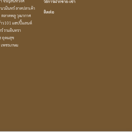
ล้า จรัญสนิทวงศ์
วิธีการฝากขาย-เช่า
นวมินทร์ ลาดปลาเค้า
ติดต่อ
ะ ตลาดพลู วุฒากาศ
้าว101 แฮปปี้แลนด์
ร์ รามอินทรา
ช อุดมสุข
 เพชรเกษม