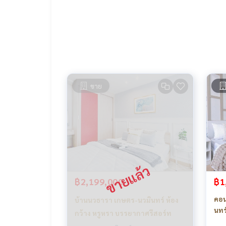
- เดอะคริสตัล เอกมัย-รามอินทรา
- คริสตัล ดีไซน์ เซ็นเตอร์ (CDC)
- เซ็นทรัล อีสต์วิลล์
- รร.เลิศหล้า ถนนเกษตร-นวมินทร์
- รพ.กระดูกและข้อ ข้อดีมีสุข
- รพ.นวเวช
- รพ.พญาไท นวมินทร์
===============
ขาย
สนใจติดต่อฟลุ๊ค
099-287-9294
Line Id : @docondo
.
อยากดูคอนโด ต้องที่
DoCondo.com
฿2,199,000
฿1
คอน
บ้านนวธารา เกษตร-นวมินทร์ ห้อง
นทร์
กว้าง หรูหรา บรรยากาศรีสอร์ท