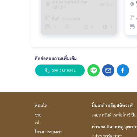
เกษตร นวมินทร์ ลาด
393
ปลาเค้า
พื้นที่ : 38.00 ตร.ม.
1
1
5
1
ติดต่อสอบถามเพิ่มเติม
099-287-9294
คอนโด
ปิ่นเกล้า จรัญสนิทวงศ์
ขาย
เดอะ ทรัสต์ เรสซิเด้นซ์ ปิ
เช่า
ท่าพระ ตลาดพลู วุฒา
โครงการของเรา
เมโทร พาร์ค สาทร