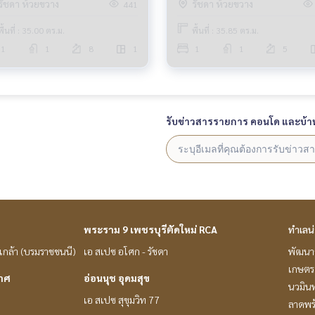
รัชดา ห้วยขวาง
รัชดา ห้วยขวาง
441
พื้นที่ : 35.00 ตร.ม.
พื้นที่ : 35.85 ตร.ม.
1
1
8
1
1
1
5
รับข่าวสารรายการ คอนโด และบ้า
พระราม 9 เพชรบุรีตัดใหม่ RCA
ทำเลน
่นเกล้า (บรมราชชนนี)
เอ สเปซ อโศก - รัชดา
พัฒนาก
เกษตร 
กาศ
อ่อนนุช อุดมสุข
นวมินท
เอ สเปซ สุขุมวิท 77
ลาดพร