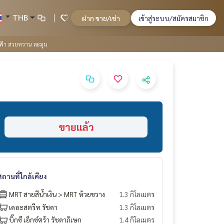
THB
ฝาก ขาย/เช่า
เข้าสู่ระบบ/สมัครสมาชิก
ไฟฟ้า สวยหวาน ละมุน
ขายแล้ว
สถานที่ใกล้เคียง
MRT สายสีน้ำเงิน > MRT ห้วยขวาง
1.3 กิโลเมตร
เดอะสตรีท รัชดา
1.3 กิโลเมตร
บิ๊กซี เอ็กซ์ตร้า รัชดาภิเษก
1.4 กิโลเมตร