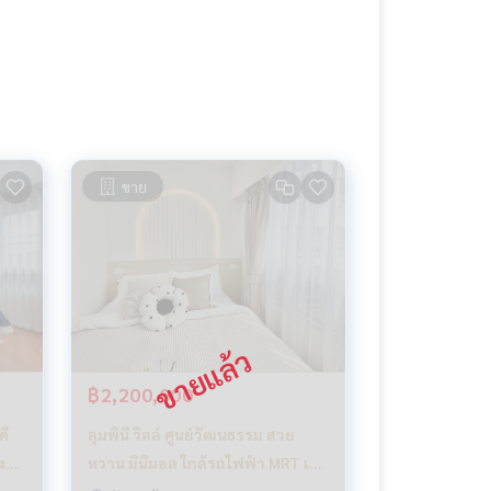
ขาย
฿2,200,000
ดี
ลุมพินี วิลล์ ศูนย์วัฒนธรรม สวย
ง
หวาน มินิมอล ใกล้รถไฟฟ้า MRT เดิน
ทางสะดวก