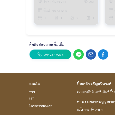
รัชดา ห้วยขวาง
283
- สำนักงานประปาลาดพร้าว
===============
พื้นที่ : 30.46 ตร.ม.
สนใจติดต่อฟลุ๊ค
099-287-9294
1
1
2
1
Line Id @docondo
.
อยากดูคอนโด ต้องที่
DoCondo.com
ติดต่อสอบถามเพิ่มเติม
099-287-9294
คอนโด
ปิ่นเกล้า จรัญสนิทวงศ์
ขาย
เดอะ ทรัสต์ เรสซิเด้นซ์ ปิ
เช่า
ท่าพระ ตลาดพลู วุฒา
โครงการของเรา
เมโทร พาร์ค สาทร