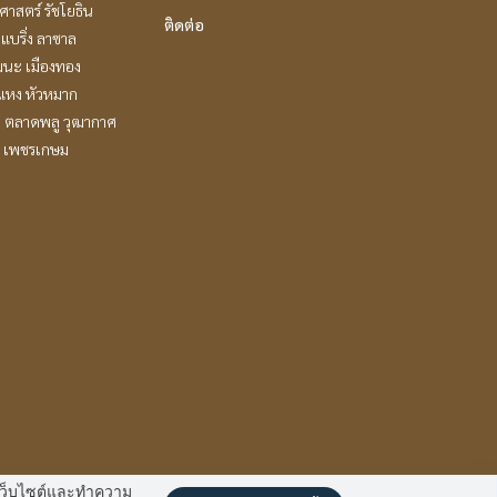
าสตร์ รัชโยธิน
ติดต่อ
แบริ่ง ลาซาล
ฒนะ เมืองทอง
แหง หัวหมาก
ะ ตลาดพลู วุฒากาศ
 เพชรเกษม
านเว็บไซต์และทำความ