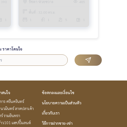
รัชดา ห้วยขวาง
390
485
พื้นที่ : 32.00 ตร.ม.
1
1
1
5
1
น ราคาโดนใจ
่าสนใจ
ข้อตกลงและเงื่อนไข
าร ศรีนครินทร์
นโยบายความเป็นส่วนตัว
นวมินทร์ ลาดปลาเค้า
เกี่ยวกับเรา
ร์ รามอินทรา
้าว101 แฮปปี้แลนด์
วิธีการฝากขาย-เช่า