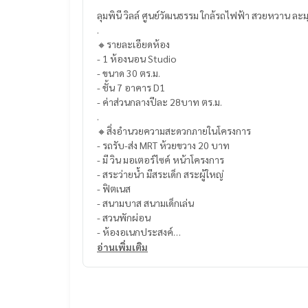
ลุมพินี วิลล์ ศูนย์วัฒนธรรม ใกล้รถไฟฟ้า สวยหวาน ละม
.
🔸รายละเอียดห้อง
- 1 ห้องนอน Studio
- ขนาด 30 ตร.ม.
- ชั้น 7 อาคาร D1
- ค่าส่วนกลางปีละ 28บาท ตร.ม.
.
🔸สิ่งอำนวยความสะดวกภายในโครงการ
- รถรับ-ส่ง MRT ห้วยขวาง 20 บาท
- มี วิน มอเตอร์ไซค์ หน้าโครงการ
- สระว่ายน้ำ มีสระเด็ก สระผู้ใหญ่
- ฟิตเนส
- สนามบาส สนามเด็กเล่น
- สวนพักผ่อน
- ห้องอเนกประสงค์
- ท็อป ,เซเว่น ,ร้านอาหาร ใต้ตึก
อ่านเพิ่มเติม
- ประตูคีย์การ์ด
- อาคารจอดรถ
- กล้องวงจรปิด
- รปภ.ประจำตึก