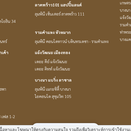
เกษตรศ
ลาดพร้าว101 แฮปปี้แลนด์
บางนา 
ลุมพินี เซ็นเตอร์ ลาดพร้าว 111
แจ้งวั
หลโยธิน 34
รามคำ
ท่าพร
รามคำแหง หัวหมาก
บางแค
ินทร์
ลุมพินี คอนโดทาวน์ บดินทรเดชา - รามคำแหง
าเค้า
แจ้งวัฒนะ เมืองทอง
เดอะ คีย์ แจ้งวัฒนะ
เดอะ คิทท์ แจ้งวัฒนะ
บางนา แบริ่ง ลาซาล
ูรพา
ลุมพินี เมกะซิตี้ บางนา
ไอคอนโด สุขุมวิท 105
8 เฟส 1-2
มี
2
คนกำลังดูประกาศนี้
 แสดงเนื้อหาและโฆษณาให้ตรงกับความสนใจ รวมถึงเพื่อวิเคราะห์การเข้าใช้ง