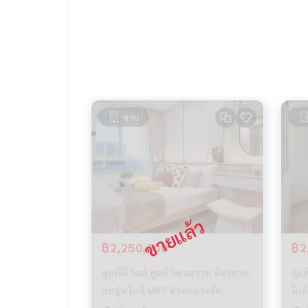
- ระบบรักษาความปลอดภัยตลอด 24 ชม.
.
🔸สถานที่ใกล้เคียง
- MRT ห้วยขวาง
- MRT ศูนย์วัฒนธรรมแห่งประเทศไทย
- Central พระราม 9
- G Tower
- Fortune พระราม 9
ขาย
- Big C รัชดา
- Lotus รัชดา
- The Street รัชดา
- Esplanade รัชดา
- ตลาดนัดรถไฟ​รัชดา
- ตลาดกลางคืนห้วยขวาง
- ศูนย์วัฒนธรรมแห่งประเทศไทย
- รพ.พระราม 9
- รพ.ปิยะเวท
฿2,250,000
฿2
- โรงเรียนนานาชาติ สิงคโปร์-ประชาอุทิศ
- สถานทูตเกาหลี
ลุมพินี วิลล์ ศูนย์วัฒนธรรม ห้องสวย
ลุมพ
- กรมส่งเสริมวัฒนธรรม
อบอุ่น ใกล้ MRT ส่วนกลางจัด
ใกล
- การรถไฟฟ้าขนส่งมวลชนแห่งประเทศไทย
เต็ม_Do654