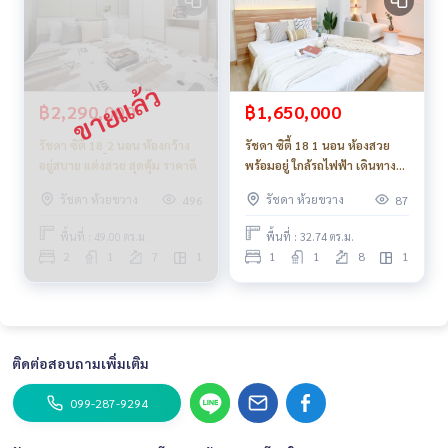
฿2,290,000
฿1,650,000
รัชดา ซิตี้ 18_2 นอน ห้องกว้าง
รัชดา ซิตี้ 18 1 นอน ห้องสวย
อยู่สบาย แต่งสวย สุดคุ้ม ราคาดี
พร้อมอยู่ ใกล้รถไฟฟ้า เดินทาง
สะดวก_Do863 .
รัชดา ห้วยขวาง
รัชดา ห้วยขวาง
496
87
พื้นที่ : 49.00 ตร.ม.
พื้นที่ : 32.74 ตร.ม.
2
1
7
1
1
1
8
1
ติดต่อสอบถามเพิ่มเติม
099-287-9294