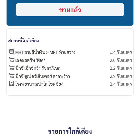
- เซ็นทรัล พระราม9
ขายแล้ว
- BiG C
- โฮมโปร
- ฟอร์จูน
- ตลาดห้วยขวาง
===============
สถานที่ใกล้เคียง
สนใจติดต่อฟลุ๊ค
099-287-9294
Line Id : @docondo
MRT สายสีน้ำเงิน > MRT ห้วยขวาง
1.4 กิโลเมตร
.
เดอะสตรีท รัชดา
2.0 กิโลเมตร
อยากดูคอนโด ต้องที่
บิ๊กซี เอ็กซ์ตร้า รัชดาภิเษก
2.2 กิโลเมตร
DoCondo.com
บิ๊กซี ซูเปอร์เซ็นเตอร์ ลาดพร้าว
2.9 กิโลเมตร
โรงพยาบาลเปาโล โชคชัย4
2.4 กิโลเมตร
รายการใกล้เคียง