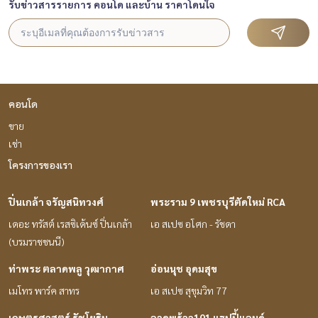
รับข่าวสารรายการ คอนโด และบ้าน ราคาโดนใจ
คอนโด
ขาย
เช่า
โครงการของเรา
ปิ่นเกล้า จรัญสนิทวงศ์
พระราม 9 เพชรบุรีตัดใหม่ RCA
เดอะ ทรัสต์ เรสซิเด้นซ์ ปิ่นเกล้า
เอ สเปซ อโศก - รัชดา
(บรมราชชนนี)
ท่าพระ ตลาดพลู วุฒากาศ
อ่อนนุช อุดมสุข
เมโทร พาร์ค สาทร
เอ สเปซ สุขุมวิท 77
เกษตรศาสตร์ รัชโยธิน
ลาดพร้าว101 แฮปปี้แลนด์