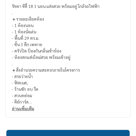
รัชดา ซิตี้ 18 1 นอน แต่งสวย พร้อมอยู่ ใกล้รถไฟฟ้า
.
🔸รายละเอียดห้อง
- 1 ห้องนอน
- 1 ห้องนั่งเล่น
- พื้นที่ 29 ตร.ม.
- ชั้น 3 ตึก เพทาย
- ครัวปิด ป้องกันกลิ่นเข้าห้อง
- ห้องตกแต่งใหม่สวย พร้อมเข้าอยู่
.
🔸สิ่งอำนวยความสะดวกภายในโครงการ
- สระว่ายน้ำ
- ฟิตเนส,
- ร้านซัก อบ รีด
- สวนหย่อม
- คีย์การ์ด
- รปภ.
อ่านเพิ่มเติม
- กล้องวงจรปิด
.
🔸สถานที่ใกล้เคียง
- MRT สุทธิสาร