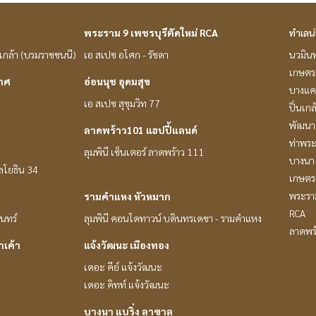
พระราม 9 เพชรบุรีตัดใหม่ RCA
ทำเลน
่นเกล้า (บรมราชชนนี)
เอ สเปซ อโศก - รัชดา
นวมินท
เกษตรศ
กาศ
อ่อนนุช อุดมสุข
บางแค
เอ สเปซ สุขุมวิท 77
ปิ่นเก
พัฒนาก
ลาดพร้าว101 แฮปปี้แลนด์
ท่าพร
ลุมพินี เซ็นเตอร์ ลาดพร้าว 111
บางนา 
หลโยธิน 34
เกษตร 
พระราม
รามคำแหง หัวหมาก
RCA
ินทร์
ลุมพินี คอนโดทาวน์ บดินทรเดชา - รามคำแหง
ลาดพร
าเค้า
แจ้งวัฒนะ เมืองทอง
เดอะ คีย์ แจ้งวัฒนะ
เดอะ คิทท์ แจ้งวัฒนะ
บางนา แบริ่ง ลาซาล