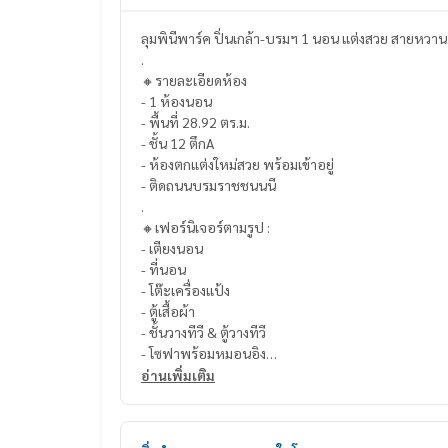
.
🔸รายละเอียดห้อง
- 1 ห้องนอน
- พื้นที่ 28.92 ตร.ม.
- ชั้น 12 ตึกA
- ห้องตกแต่งใหม่สวย พร้อมเข้าอยู่
- ติดถนนบรมราชชนนนี
.
🔸เฟอร์นิเจอร์ตามรูป :
- เตียงนอน
- ที่นอน
- โต๊ะเครื่องแป้ง
- ตู้เสื้อผ้า
- ชั้นวางทีวี & ตู้วางทีวี
- โซฟาพร้อมหมอนอิง
- ครัวแบบบิวอินท์
อ่านเพิ่มเติม
- เครื่องปรับอากาศ
.
🔸สิ่งอำนวยความสะดวกภายในโครงการ