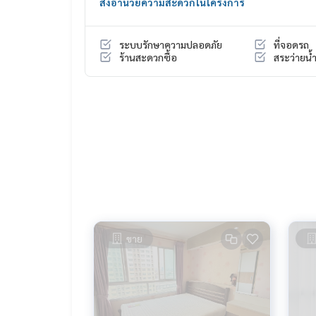
สิ่งอำนวยความสะดวกในโครงการ
- สระว่ายน้ำ
- สวนหย่อม
- ฟิตเนส
ระบบรักษาความปลอดภัย
ที่จอดรถ
- ลิฟคีย์การ์ด
ร้านสะดวกซื้อ
สระว่ายน้
- รปภ.
- กล้องวงจรปิดโครงการ
- ที่จอดรถยนต์
.
🔸สถานที่ใกล้เคียง
- Central ปิ่นเกล้า
- Major ปิ่นเกล้า
- The sense ปิ่นเกล้า
- Food land
- ตั้งฮั่วเส็ง
- The Circle ราชพฤกษ์
- The Walk ราชพฤกษ์
ขาย
- ช่างชุ่ย
- โรงพยาบาลเจ้าพระยา
- โรงพยาบาลตาหูคอจมูก
===============
สนใจติดต่อฟลุ๊ค
099-287-9294