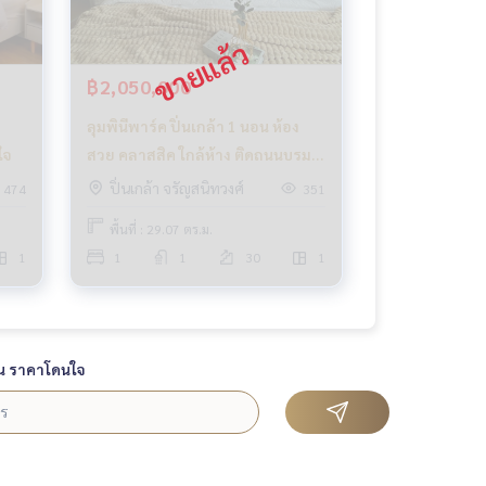
฿2,050,000
ลุมพินีพาร์ค ปิ่นเกล้า 1 นอน ห้อง
ใจ
สวย คลาสสิค ใกล้ห้าง ติดถนนบรม
ราชชนนี
ปิ่นเกล้า จรัญสนิทวงศ์
474
351
พื้นที่ : 29.07 ตร.ม.
1
1
1
30
1
น ราคาโดนใจ