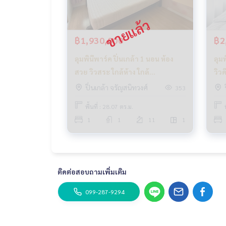
Line Id : @docondo
.
อยากดูคอนโด ต้องที่
DoCondo.com
฿1,930,000
฿2
ลุมพินีพาร์ค ปิ่นเกล้า 1 นอน ห้อง
ลุม
สวย วิวสระ ใกล้ห้าง ใกล้
วิว
มหาวิทยาลัย เดินทางง่าย_Do620
ปิ่นเกล้า จรัญสนิทวงศ์
353
พื้นที่ : 28.07 ตร.ม.
1
1
11
1
ติดต่อสอบถามเพิ่มเติม
099-287-9294