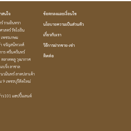
่าสนใจ
ข้อตกลงและเงื่อนไข
ร์ รามอินทรา
นโยบายความเป็นส่วนตัว
าสตร์ รัชโยธิน
เกี่ยวกับเรา
 เพชรเกษม
ล้า จรัญสนิทวงศ์
วิธีการฝากขาย-เช่า
าร ศรีนครินทร์
ติดต่อ
ะ ตลาดพลู วุฒากาศ
แบริ่ง ลาซาล
นวมินทร์ ลาดปลาเค้า
 9 เพชรบุรีตัดใหม่
้าว101 แฮปปี้แลนด์