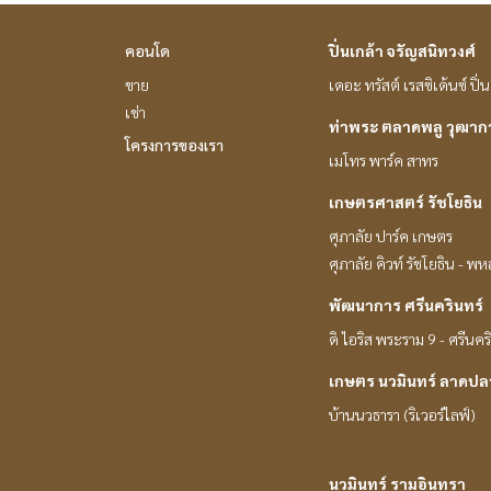
คอนโด
ปิ่นเกล้า จรัญสนิทวงศ์
ขาย
เดอะ ทรัสต์ เรสซิเด้นซ์ ปิ
เช่า
ท่าพระ ตลาดพลู วุฒา
โครงการของเรา
เมโทร พาร์ค สาทร
เกษตรศาสตร์ รัชโยธิน
ศุภาลัย ปาร์ค เกษตร
ศุภาลัย คิวท์ รัชโยธิน - พ
พัฒนาการ ศรีนครินทร์
ดิ ไอริส พระราม 9 - ศรีนคร
เกษตร นวมินทร์ ลาดปล
บ้านนวธารา (ริเวอร์ไลฟ์)
นวมินทร์ รามอินทรา