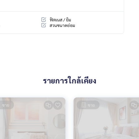
ฟิตเนส / ยิม
ำ
สวนขนาดย่อม
รายการใกล้เคียง
ขาย
ขาย